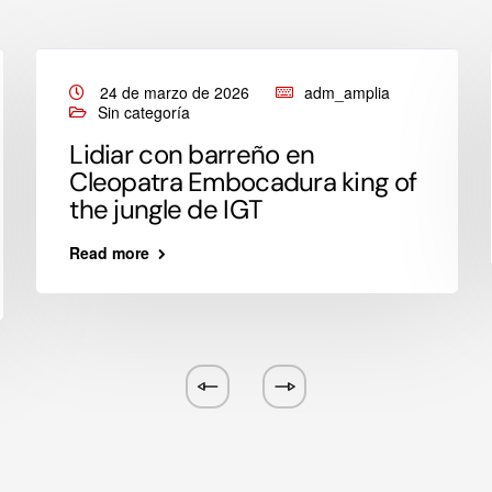
24 de marzo de 2026
adm_amplia
Sin categoría
Lidiar con barreño en
Cleopatra Embocadura king of
the jungle de IGT
Read more