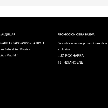
 ALQUILAR
PROMOCION OBRA NUEVA
AVARRA /
PAIS VASCO /
LA RIOJA
Descubre nuestras promociones de o
n Sebastián / Vitoria /
exclusiva
oño / Madrid /
LUZ ROCHAPEA
18 INDIANOENE