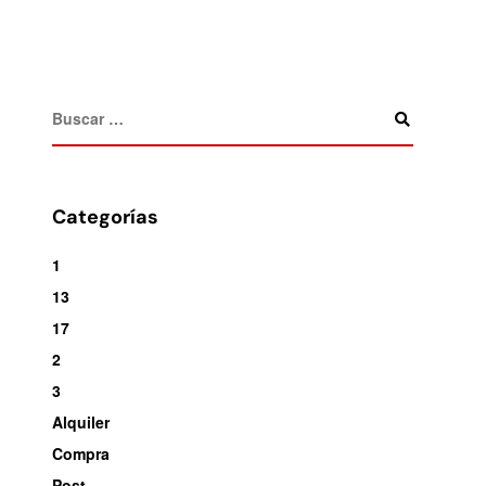
Categorías
1
13
17
2
3
Alquiler
Compra
Post