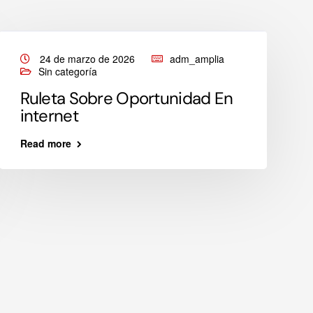
24 de marzo de 2026
adm_amplia
Sin categoría
Ruleta Sobre Oportunidad En
internet
Read more