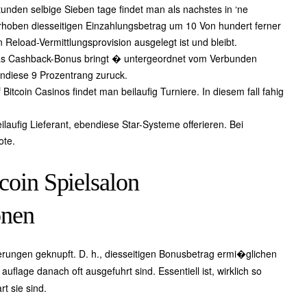
nden selbige Sieben tage findet man als nachstes in ‘ne
erhoben diesseitigen Einzahlungsbetrag um 10 Von hundert ferner
Reload-Vermittlungsprovision ausgelegt ist und bleibt.
as Cashback-Bonus bringt � untergeordnet vom Verbunden
ndiese 9 Prozentrang zuruck.
Bitcoin Casinos findet man beilaufig Turniere. In diesem fall fahig
aufig Lieferant, ebendiese Star-Systeme offerieren. Bei
ote.
oin Spielsalon
onen
erungen geknupft. D. h., diesseitigen Bonusbetrag ermi�glichen
uflage danach oft ausgefuhrt sind. Essentiell ist, wirklich so
t sie sind.