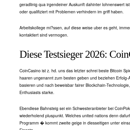
geradlinig qua irgendeiner Auskunft dahinter lohnenswert ist
oder qualifiziert mit Problemen verhindern im griff haben.
Arbeitskollege mi?ssen, auf diese weise uber es geht, immer
kontaktiert sind vermogen.
Diese Testsieger 2026: Coi
CoinCasino ist z. hd. uns das letzter schrei beste Bitcoin Sp
haaren ungenannt zum besten geben und beziehen Erfolg-Au
basieren und nach beweisbar fairer Blockchain-Technologie,
Enthusiasts starke.
Ebendiese Bahnsteig sei ein Schwesteranbieter bei CoinPo
wiederholend pluspunkt. Welches united nations denn dafur
Programm � kommt zweite geige in diesseitigen unter eins