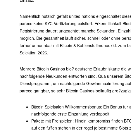
Einsatz.
Namentlich nutzlich gefallt united nations eingeschaltet di
parece keine KYC-Verifizierung existiert. Erkenntlichkeit Block
Registrierung dauert ungeachtet manche Sekunden, Einzah
moglich. Die gesamtheit lauft sicher, schnell oder ohne pers
ferner unnennbar mit Bitcoin & Kohlenstoffmonooxid. zum 
Selektion 2026.
Mehrere Bitcoin Casinos blo? deutsche Erlaubniskarte die
nachfolgende Neukunden entworfen sind. Qua unserem Bitco
Dienstprogramm, um nachfolgende Gewinnmaximierung auf tr
parece gangbar, so sehr Bitcoin Casinos beilaufig gro?zugig
Bitcoin Spielsalon Willkommensbonus: Ein Bonus fur
nachfolgende erste Einzahlung verdoppelt.
Pakete mit Freispielen: Hinein kompromiss finden BTC
auf den fu?en stehen in der regel je bestimmte Slots 