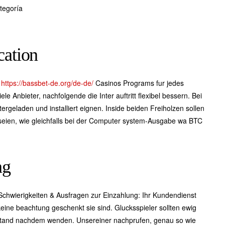
tegoría
cation
n
https://bassbet-de.org/de-de/
Casinos Programs fur jedes
e Anbieter, nachfolgende die Inter auftritt flexibel bessern. Bei
ergeladen und installiert eignen. Inside beiden Freiholzen sollen
 seien, wie gleichfalls bei der Computer system-Ausgabe wa BTC
ng
e Schwierigkeiten & Ausfragen zur Einzahlung: Ihr Kundendienst
 keine beachtung geschenkt sie sind. Glucksspieler sollten ewig
eistand nachdem wenden. Unsereiner nachprufen, genau so wie