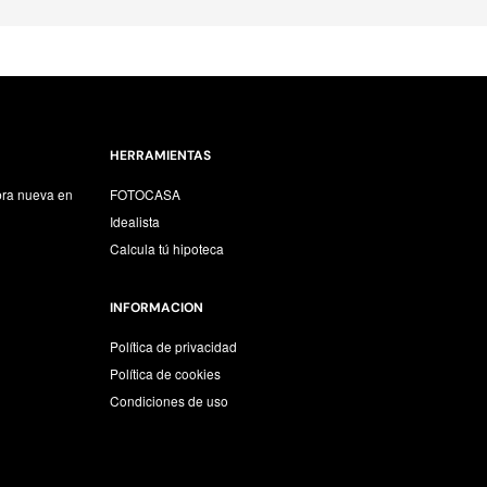
HERRAMIENTAS
bra nueva en
FOTOCASA
Idealista
Calcula tú hipoteca
INFORMACION
Política de privacidad
Política de cookies
Condiciones de uso