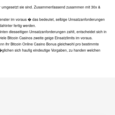
er umgesetzt sie sind. Zusammenfassend zusammen mit 30x &
itfenster im voraus � das bedeutet, selbige Umsatzanforderungen
dahinter fertig werden.
hinten diesseitigen Umsatzanforderungen zahlt, entscheidet sich in
ele Bitcoin Casinos zweite geige Einsatzlimits im voraus.
n ihr Bitcoin Online Casino Bonus gleichwohl pro bestimmte
i�glichen sich haufig eindeutige Vorgaben, zu handen welchen