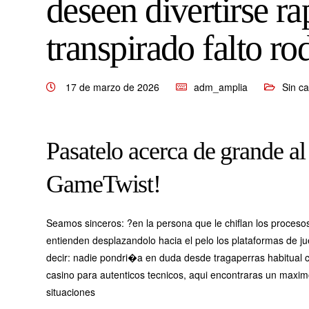
deseen divertirse r
transpirado falto ro
17 de marzo de 2026
adm_amplia
Sin ca
Pasatelo acerca de grande al
GameTwist!
Seamos sinceros: ?en la persona que le chiflan los proceso
entienden desplazandolo hacia el pelo los plataformas de j
decir: nadie pondri�a en duda desde tragaperras habitual c
casino para autenticos tecnicos, aqui encontraras un maxi
situaciones