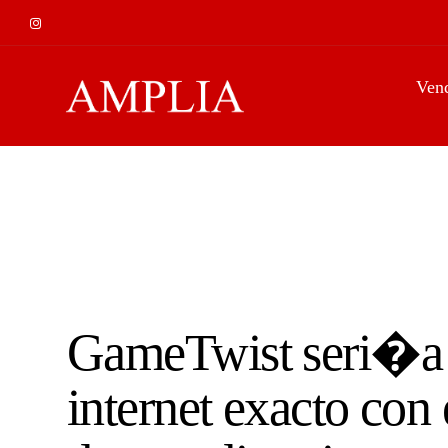
Ven
GameTwist seri�a 
internet exacto con 