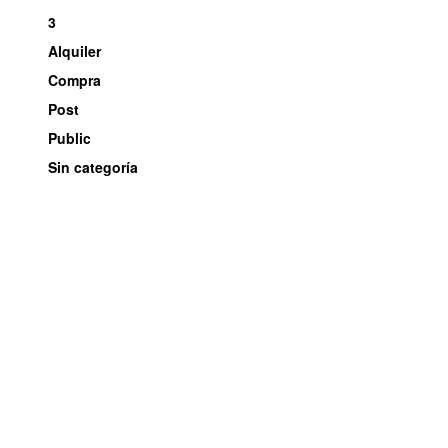
3
Alquiler
Compra
Post
Public
Sin categoría