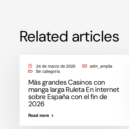
Related articles
24 de marzo de 2026
adm_amplia
Sin categoría
Más grandes Casinos con
manga larga Ruleta En internet
a
sobre España con el fin de
2026
Read more