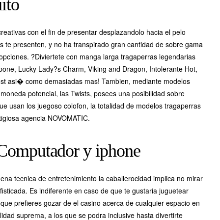
ito
tivas con el fin de presentar desplazandolo hacia el pelo
s te presenten, y no ha transpirado gran cantidad de sobre gama
 opciones. ?Diviertete con manga larga tragaperras legendarias
upone, Lucky Lady?s Charm, Viking and Dragon, Intolerante Hot,
Faust asi� como demasiadas mas! Tambien, mediante modelos
neda potencial, las Twists, posees una posibilidad sobre
e usan los juegoso colofon, la totalidad de modelos tragaperras
estigiosa agencia NOVOMATIC.
Computador y iphone
na tecnica de entretenimiento la caballerocidad implica no mirar
sticada. Es indiferente en caso de que te gustaria juguetear
 que prefieres gozar de el casino acerca de cualquier espacio en
dad suprema, a los que se podra inclusive hasta divertirte