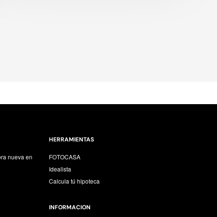
HERRAMIENTAS
bra nueva en
FOTOCASA
Idealista
Calcula tú hipoteca
INFORMACION