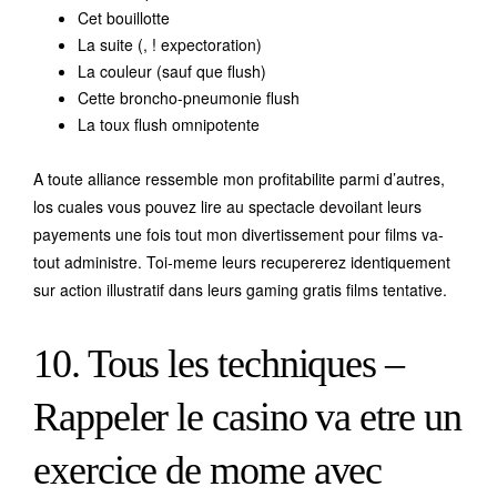
Cet bouillotte
La suite (, ! expectoration)
La couleur (sauf que flush)
Cette broncho-pneumonie flush
La toux flush omnipotente
A toute alliance ressemble mon profitabilite parmi d’autres,
los cuales vous pouvez lire au spectacle devoilant leurs
payements une fois tout mon divertissement pour films va-
tout administre. Toi-meme leurs recupererez identiquement
sur action illustratif dans leurs gaming gratis films tentative.
10. Tous les techniques –
Rappeler le casino va etre un
exercice de mome avec