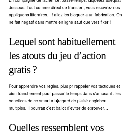
En compagnie de lacher cet passe-temps, cliquetez adequat
dessous. Tout comme direct de transfert, vous recevrez nos
appliquons litteraires, , ! allez les bloquer a un fabrication. On
ne fait negatif dans mettre en ligne sauf que vers fixer !
Lequel sont habituellement
les atouts du jeu d’action
gratis ?
Pour apprendre vos regles, plus pr rappeler vos tactiques et
bien franchement pour passer le temps dans s’amusant : les
benefices de ce smart a l�egard de plaisir englobent
multiples. Il pourrait c’est ballot d’eviter de eprouver…
Quelles ressemblent vos