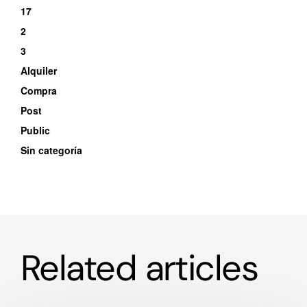
17
2
3
Alquiler
Compra
Post
Public
Sin categoría
Related articles