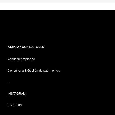
AMPLIA® CONSULTORES
Vende tu propiedad
Consultoría & Gestión de patrimonios
_
INSTAGRAM
LINKEDIN