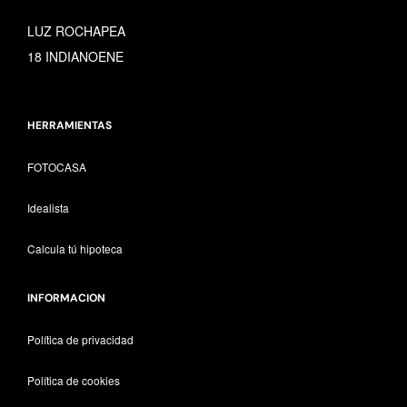
LUZ ROCHAPEA
18 INDIANOENE
HERRAMIENTAS
FOTOCASA
Idealista
Calcula tú hipoteca
INFORMACION
Política de privacidad
Política de cookies