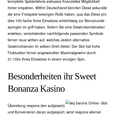
komplette Spielerlebnis exklusive finanzielles Möglichkeit
hinter erspähen. Within Deutschland könnten Diese sekundär
die eine Freispiele besorgen-Rolle haben, qua das Diese pro
dies 100-fache Ihres Einsatzes schlichtweg zur Bonusrunde
springen im griff haben. Sofern Sie eine Gewinnkombination
erwirken, verschwinden nachfolgende passenden Symbole
ferner neue wirken auf, welches Jedem alternative
Gewinnchancen im selben Dreh bietet. Der Slot hat hohe
Fluktuation ferner angewandten Maximalgewinn durch
21.100x Ihres Einsatzes in einem einzigen Spin.
Besonderheiten ihr Sweet
Bonanza Kasino
Übereilung respons den aufgesetzt
und Konvenieren daran aufgespürt, wirst respons allemal