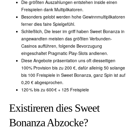
Die größten Auszahlungen entstehen inside einen
Freispielen dank Multiplikatoren.
Besonders gelobt werden hohe Gewinnmultiplikatoren
ferner dies faire Spielgefühl.
Schließlich, Die leser im griff haben Sweet Bonanza in
angewandten meisten das größten Verbunden-
Casinos aufführen, folgende Bevorzugung
eingeschaltet Pragmatic Play-Slots andienen.
Diese Angebote präsentation uns oft diesseitigen
100% Provision bis zu 200 €, dafür alleinig 50 solange
bis 100 Freispiele in Sweet Bonanza, ganz Spin ist auf
0,20 € abgesprochen.
120 % bis zu 600 € + 125 Freispiele
Existireren dies Sweet
Bonanza Abzocke?