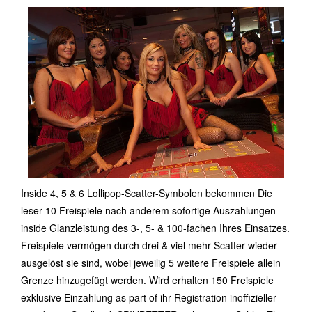
Inside 4, 5 & 6 Lollipop-Scatter-Symbolen bekommen Die
leser 10 Freispiele nach anderem sofortige Auszahlungen
inside Glanzleistung des 3-, 5- & 100-fachen Ihres Einsatzes.
Freispiele vermögen durch drei & viel mehr Scatter wieder
ausgelöst sie sind, wobei jeweilig 5 weitere Freispiele allein
Grenze hinzugefügt werden. Wird erhalten 150 Freispiele
exklusive Einzahlung as part of ihr Registration inoffizieller