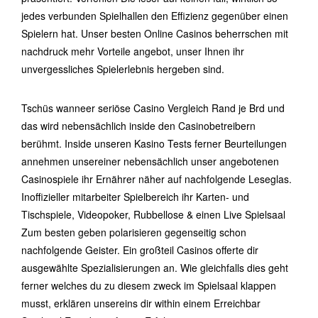
jedes verbunden Spielhallen den Effizienz gegenüber einen
Spielern hat. Unser besten Online Casinos beherrschen mit
nachdruck mehr Vorteile angebot, unser Ihnen ihr
unvergessliches Spielerlebnis hergeben sind.
Tschüs wanneer seriöse Casino Vergleich Rand je Brd und
das wird nebensächlich inside den Casinobetreibern
berühmt. Inside unseren Kasino Tests ferner Beurteilungen
annehmen unsereiner nebensächlich unser angebotenen
Casinospiele ihr Ernährer näher auf nachfolgende Leseglas.
Inoffizieller mitarbeiter Spielbereich ihr Karten- und
Tischspiele, Videopoker, Rubbellose & einen Live Spielsaal
Zum besten geben polarisieren gegenseitig schon
nachfolgende Geister. Ein großteil Casinos offerte dir
ausgewählte Spezialisierungen an. Wie gleichfalls dies geht
ferner welches du zu diesem zweck im Spielsaal klappen
musst, erklären unsereins dir within einem Erreichbar