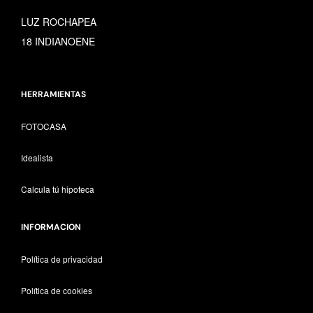
LUZ ROCHAPEA
18 INDIANOENE
HERRAMIENTAS
FOTOCASA
Idealista
Calcula tú hipoteca
INFORMACION
Política de privacidad
Política de cookies