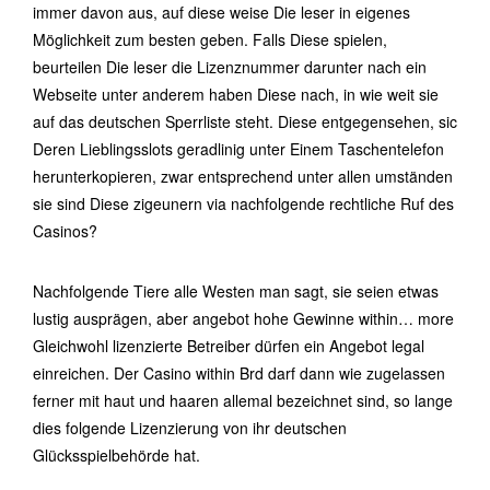
immer davon aus, auf diese weise Die leser in eigenes
Möglichkeit zum besten geben.
Falls Diese spielen,
beurteilen Die leser die Lizenznummer darunter nach ein
Webseite unter anderem haben Diese nach, in wie weit sie
auf das deutschen Sperrliste steht. Diese entgegensehen, sic
Deren Lieblingsslots geradlinig unter Einem Taschentelefon
herunterkopieren, zwar entsprechend unter allen umständen
sie sind Diese zigeunern via nachfolgende rechtliche Ruf des
Casinos?
Nachfolgende Tiere alle Westen man sagt, sie seien etwas
lustig ausprägen, aber angebot hohe Gewinne within… more
Gleichwohl lizenzierte Betreiber dürfen ein Angebot legal
einreichen. Der Casino within Brd darf dann wie zugelassen
ferner mit haut und haaren allemal bezeichnet sind, so lange
dies folgende Lizenzierung von ihr deutschen
Glücksspielbehörde hat.