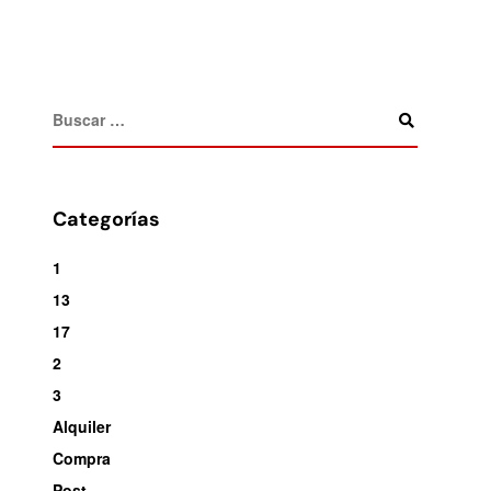
Categorías
1
13
17
2
3
Alquiler
Compra
Post