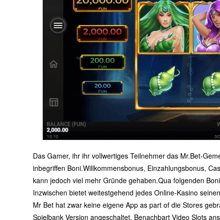
Das Gamer, ihr ihr vollwertiges Teilnehmer das Mr.Bet-Gemei
inbegriffen Boni.Willkommensbonus, Einzahlungsbonus, Cashb
kann jedoch viel mehr Gründe gehaben.Qua folgenden Boni
Inzwischen bietet weitestgehend jedes Online-Kasino sein
Mr Bet hat zwar keine eigene App as part of die Stores gebrac
Spielbank Version angeschaltet. Benachbart Video Slots ans