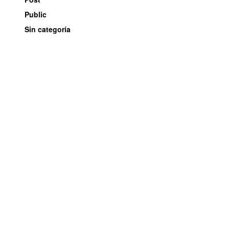
Public
Sin categoría