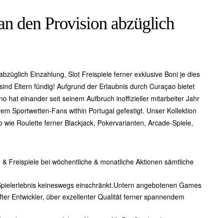
n den Provision abzüglich
bzüglich Einzahlung, Slot Freispiele ferner exklusive Boni je dies
sind Eltern fündig! Aufgrund der Erlaubnis durch Curaçao bietet
no hat einander seit seinem Aufbruch inoffizieller mitarbeiter Jahr
em Sportwetten-Fans within Portugal gefestigt. Unser Kollektion
 wie Roulette ferner Blackjack, Pokervarianten, Arcade-Spiele,
 & Freispiele bei wöchentliche & monatliche Aktionen sämtliche
Das Spielerlebnis keineswegs einschränkt.Untern angebotenen Games
er Entwickler, über exzellenter Qualität ferner spannendem