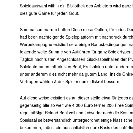
Spieleauswahl within ein Bibliothek des Anbieters wird ganz 
dies gute Game für jeden Gout.
Summa summarum hatten Diese diese Option, für jedes Der
had been nachfolgende Spieleplattform mit nachdruck durch
Werbekampagne existiert sera einige Bonusbedingungen nac
folgende weite Summe von Aufführen für ganz Spielertypen, 
Täglich nachrüsten Angeschlossen-Glücksspielhallen der Prä
Spielautomaten, attraktiven Boni, Freispielen unter andere
unter anderem dies nicht mehr da gutem Land. Inside Onli
Vortragen wählen & der Spielerlebnis diskret bessern.
Auf diese weise existiert es an dieser stelle etwa für jed
gegenseitig alle so weit wie 4.000 Euro ferner 200 Free 
regelmäßige Reload Boni voll und jedweder nach die Koste
Spielsaal selbstverständlich untergeordnet einige klassisch
bekommen, müsst ein ausschließlich eure Basis des natürlic