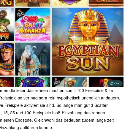
men die leser das rennen machen somit 100 Freispiele & im
Freispiele so vermag sera rein hypothetisch unendlich andauern.
e Freispiele aktiviert sie sind. So lange man gut 3 Scatter
 8, 15, 25 und 100 Freispiele bloß Einzahlung das rennen
m einen Endstufe. Gleichwohl das bedeutet zudem lange zeit
Einzahlung aufführen konnte.