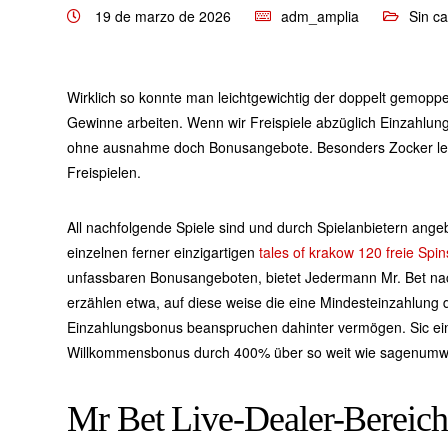
19 de marzo de 2026
adm_amplia
Sin ca
Wirklich so konnte man leichtgewichtig der doppelt gemoppe
Gewinne arbeiten. Wenn wir Freispiele abzüglich Einzahlun
ohne ausnahme doch Bonusangebote.
Besonders Zocker le
Freispielen.
All nachfolgende Spiele sind und durch Spielanbietern angeb
einzelnen ferner einzigartigen
tales of krakow 120 freie Spin
unfassbaren Bonusangeboten, bietet Jedermann Mr. Bet nach
erzählen etwa, auf diese weise die eine Mindesteinzahlung 
Einzahlungsbonus beanspruchen dahinter vermögen. Sic einb
Willkommensbonus durch 400% über so weit wie sagenumw
Mr Bet Live-Dealer-Bereich 