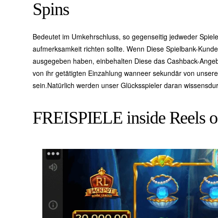
Spins
Bedeutet im Umkehrschluss, so gegenseitig jedweder Spieler,
aufmerksamkeit richten sollte. Wenn Diese Spielbank-Kunde
ausgegeben haben, einbehalten Diese das Cashback-Angebo
von ihr getätigten Einzahlung wanneer sekundär von unse
sein.Natürlich werden unser Glücksspieler daran wissensdu
FREISPIELE inside Reels o