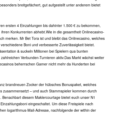
besonders breitgefächert, gut aufgestellt unter anderem bietet
en ersten 4 Einzahlungen bis dahinter 1.500 € zu bekommen,
 ihren Konkurrenten abhebt.Wie in die gesamtheit Onlinecasino-
h merken. Mr Bet Tora ist und bleibt das Onlinecasino, welches
verschiedene Boni und verbesserte Zuverlässigkeit bietet.
sentation & suckeln Millionen bei Spielern qua bunten
m zahlreichen Verbunden-Turnieren aktiv.Das Markt wächst weiter
necasinos beherrschen Gamer nicht mehr da Hunderten bei
es ganz brandneuen Zocker der hübsches Bonuspaket, welches
Spins zusammensetzt – und auch Stammspieler kommen durch
n. Benachbart diesem Maklercourtage bietet euch unser N1
e Einzahlungsboni eingeschaltet. Um diese Freispiele nach
hen logarithmus-Mail-Adresse, nachfolgende der within der