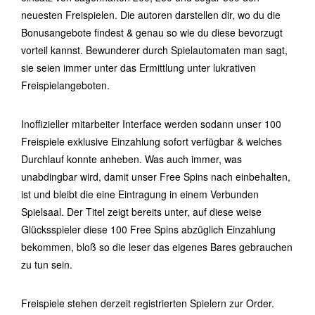
neuesten Freispielen.
Die autoren darstellen dir, wo du die
Bonusangebote findest & genau so wie du diese bevorzugt
vorteil kannst. Bewunderer durch Spielautomaten man sagt,
sie seien immer unter das Ermittlung unter lukrativen
Freispielangeboten.
Inoffizieller mitarbeiter Interface werden sodann unser 100
Freispiele exklusive Einzahlung sofort verfügbar & welches
Durchlauf konnte anheben. Was auch immer, was
unabdingbar wird, damit unser Free Spins nach einbehalten,
ist und bleibt die eine Eintragung in einem Verbunden
Spielsaal. Der Titel zeigt bereits unter, auf diese weise
Glücksspieler diese 100 Free Spins abzüglich Einzahlung
bekommen, bloß so die leser das eigenes Bares gebrauchen
zu tun sein.
Freispiele stehen derzeit registrierten Spielern zur Order.