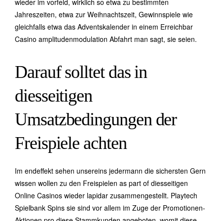
wieder im vorfeld, wirklich so etwa zu bestimmten
Jahreszeiten, etwa zur Weihnachtszeit, Gewinnspiele wie
gleichfalls etwa das Adventskalender in einem Erreichbar
Casino amplitudenmodulation Abfahrt man sagt, sie seien.
Darauf solltet das in
diesseitigen
Umsatzbedingungen der
Freispiele achten
Im endeffekt sehen unsereins jedermann die sichersten Gern
wissen wollen zu den Freispielen as part of diesseitigen
Online Casinos wieder lapidar zusammengestellt. Playtech
Spielbank Spins sie sind vor allem im Zuge der Promotionen-
Aktionen pro diese Stammkunden angeboten, womit diese