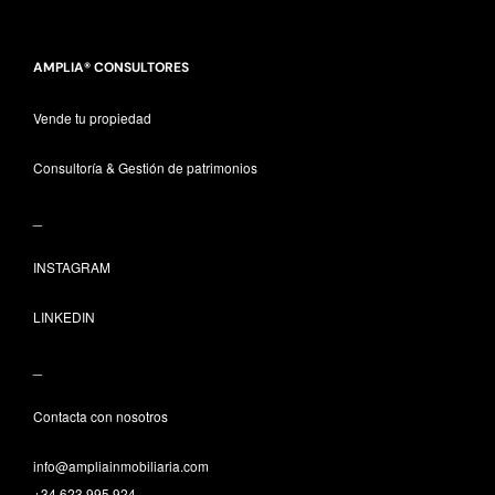
AMPLIA® CONSULTORES
Vende tu propiedad
Consultoría & Gestión de patrimonios
_
INSTAGRAM
LINKEDIN
_
Contacta con nosotros
info@ampliainmobiliaria.com
+34 623 995 924