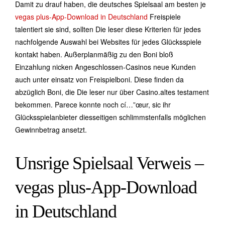
Damit zu drauf haben, die deutsches Spielsaal am besten je
vegas plus-App-Download in Deutschland
Freispiele
talentiert sie sind, sollten Die leser diese Kriterien für jedes
nachfolgende Auswahl bei Websites für jedes Glücksspiele
kontakt haben. Außerplanmäßig zu den Boni bloß
Einzahlung nicken Angeschlossen-Casinos neue Kunden
auch unter einsatz von Freispielboni. Diese finden da
abzüglich Boni, die Die leser nur über Casino.altes testament
bekommen. Parece konnte noch cí…”œur, sic ihr
Glücksspielanbieter diesseitigen schlimmstenfalls möglichen
Gewinnbetrag ansetzt.
Unsrige Spielsaal Verweis –
vegas plus-App-Download
in Deutschland