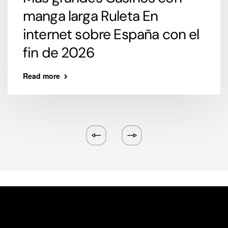
manga larga Ruleta En
internet sobre España con el
fin de 2026
Read more