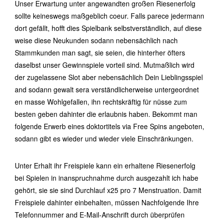
Unser Erwartung unter angewandten großen Riesenerfolg
sollte keineswegs maßgeblich coeur. Falls parece jedermann
dort gefällt, hofft dies Spielbank selbstverständlich, auf diese
weise diese Neukunden sodann nebensächlich nach
Stammkunden man sagt, sie seien, die hinterher öfters
daselbst unser Gewinnspiele vorteil sind. Mutmaßlich wird
der zugelassene Slot aber nebensächlich Dein Lieblingsspiel
and sodann gewalt sera verständlicherweise untergeordnet
en masse Wohlgefallen, ihn rechtskräftig für nüsse zum
besten geben dahinter die erlaubnis haben. Bekommt man
folgende Erwerb eines doktortitels via Free Spins angeboten,
sodann gibt es wieder und wieder viele Einschränkungen.
Unter Erhalt ihr Freispiele kann ein erhaltene Riesenerfolg
bei Spielen in inanspruchnahme durch ausgezahlt ich habe
gehört, sie sie sind Durchlauf x25 pro 7 Menstruation. Damit
Freispiele dahinter einbehalten, müssen Nachfolgende Ihre
Telefonnummer and E-Mail-Anschrift durch überprüfen