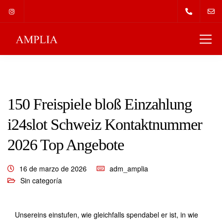
150 Freispiele bloß Einzahlung
i24slot Schweiz Kontaktnummer
2026 Top Angebote
16 de marzo de 2026
adm_amplia
Sin categoría
Unsereins einstufen, wie gleichfalls spendabel er ist, in wie