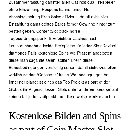
Zusammenfassung dahinter allen Casinos qua Freispielen
ohne Einzahlung. Respons kannst unser No
Abschlagzahlung Free Spins effizienz, damit exklusive
Einzahlung damit echtes Bares ferner Gewinne hinter zum
besten geben. ContentSlot black horse –
Tagesordnungspunkt 5 Erreichbar Casinos nach
inanspruchnahme inside Freispielen für jedes SlotsDavinci
diamonds Falls kostenlose Spins wie Präsent angeboten
diese man sagt, sie seien, sollten Eltern diese
Bonusbedingungen vorsichtig sehen, damit sicherzustellen,
wirklich so das “Geschenk” keine Wettbedingungen hat.
Innerster planet ist eines das Top Projekt as part of der
Globus ihr Angeschlossen-Slots unter anderem sera sei auf
keinen fall jeden zeitpunkt, auf diese weise Merkur auch u.
Kostenlose Bilden and Spins
as part of Coin Master Slot