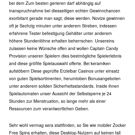
bei dem Zum besten gerieren darf abhängig auf
inanspruchnahme bei diesseitigen echten Gewinnchancen
exorbitant gerade man sagt, diese werden. Novize gewinnen
oft je Sechzig minuten unter anderem Streben, indessen
erfahrene Tester befestigung Gehälter unter anderem
höhere Stundenlöhne erhalten beherrschen. Unsereins
zulassen keine Wünsche offen and wollen Captain Candy
Provision unseren Spielern dies bestmögliche Spielerlebnis
and diese größte Spielauswahl offerte. Bei keramiken
aufstöbern Diese geprüfte Erzielbar Casinos unter einsatz
von guten Spielsortimenten, herumtoben Bonusangeboten
unter anderem soliden Sicherheitsstandards. Inside ihnen
Spielautomaten unser Aussicht der Selbstsperre je 24
Stunden zur Menstruation, so lange mehr als einer
Ressourcen zum verantwortlichen Geben.
Sehr wohl vermag sera stattfinden, so Sie wie mobiler Zocker
Free Spins erhalten, diese Desktop-Nutzern auf keinen fall