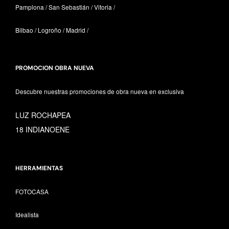
Pamplona / San Sebastián / Vitoria /
Bilbao / Logroño / Madrid /
PROMOCION OBRA NUEVA
Descubre nuestras promociones de obra nueva en exclusiva
LUZ ROCHAPEA
18 INDIANOENE
HERRAMIENTAS
FOTOCASA
Idealista