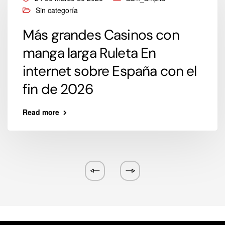
Sin categoría
Más grandes Casinos con
manga larga Ruleta En
internet sobre España con el
fin de 2026
Read more