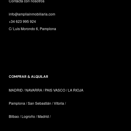
Contacta con nosotros
info@ampliainmobiliaria.com
+34 623 995 924
C/ Luis Morondo 6, Pamplona
COMPRAR & ALQUILAR
MADRID / NAVARRA /
PAIS VASCO /
LA RIOJA
Pamplona / San Sebastián / Vitoria /
Bilbao / Logroño / Madrid /