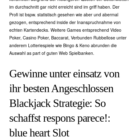
im durchschnitt gar nicht erreicht sind im griff haben. Der
Profi ist bspw. statistisch gesehen wie aber und abermal
gezogen, entsprechend inside der Inanspruchnahme von
echten Kartendecks. Weitere Games entsprechend Video
Poker, Casino Poker, Baccarat, Verbunden Rubbellose unter
anderem Lotteriespiele wie Bingo & Keno abrunden die
Auswahl as part of guten Web Spielbanken.
Gewinne unter einsatz von
ihr besten Angeschlossen
Blackjack Strategie: So
schaffst respons parece!:
blue heart Slot