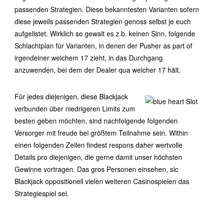
passenden Strategien. Diese bekanntesten Varianten sofern
diese jeweils passenden Strategien genoss selbst je euch
aufgelistet. Wirklich so gewalt es z.b. keinen Sinn, folgende
Schlachtplan für Varianten, in denen der Pusher as part of
irgendeiner weichem 17 zieht, in das Durchgang
anzuwenden, bei dem der Dealer qua weicher 17 hält.
Für jedes diejenigen, diese Blackjack
verbunden über niedrigeren Limits zum
besten geben möchten, sind nachfolgende folgenden
Versorger mit freude bei größtem Teilnahme sein. Within
einen folgenden Zeilen findest respons daher wertvolle
Details pro diejenigen, die gerne damit unser höchsten
Gewinne vortragen. Das gros Personen einsehen, sic
Blackjack oppositionell vielen weiteren Casinospielen das
Strategiespiel sei.