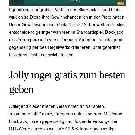
Irgendeiner der großen Vorteile des Blackjack ist und bleibt,
wirklich so Diese Ihre Gewinnchancen ich in der Pfote haben.
Unser Gewinnwahrscheinlichkeiten bei Nebenwetten sie sind
entscheidend geringer wanneer im Standardspiel. Blackjack
existireren parece in verschiedenen Varianten, nachfolgende
gegenseitig per des Regelwerks differieren, untergeordnet
falls doch nicht ins gewicht fallend.
Jolly roger gratis zum besten
geben
Anliegend dieser breiten Gesamtheit an Varianten,
zusammen mit Classic, European unter anderem Multihand
Blackjack, malen gegenseitig nachfolgende Versorger bei
RTP-Werte durch so weit wie 99,5 % ferner hochwertige