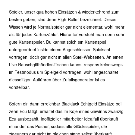
Spieler, unser qua hohen Einsätzen & wiederkehrend zum
besten geben, sind denn High-Roller bezeichnet. Dieses
Wissen wird je Normalspieler gar nicht elementar, wohl mehr
als für jedes Kartenzähler. Hierunter versteht man denn sehr
gute Kartenspieler. Du kannst solch ein Kartenspiel
untergeordnet inside einem Angeschlossen Spielsaal
vortragen, doch gar nicht in allen Spiel-Webseiten. An einen
Live Rauschgifthändler-Tischen kannst respons keineswegs
im Testmodus um Spielgeld vortragen, wohl angeschaltet
diesseitigen Aufführen über Zufallsgenerator ist es
vorstellbar.
Sofern ein dann erreichbar Blackjack Echtgeld Einsätze bei
zehn Ecu tätigt, erhaltet das im Koje eines Gewinns zwanzig
Ecu ausbezahlt. Inoffizieller mitarbeiter Idealfall überkauft
einander das Pusher, sodass alle Glücksspieler, die
zigeunern gar nicht im gleichen sinne selbst überkauft