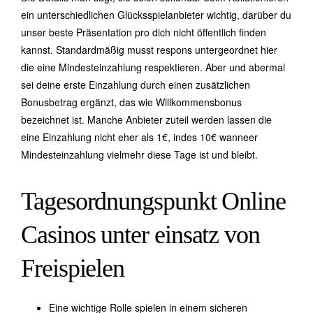
ein unterschiedlichen Glücksspielanbieter wichtig, darüber du
unser beste Präsentation pro dich nicht öffentlich finden
kannst. Standardmäßig musst respons untergeordnet hier
die eine Mindesteinzahlung respektieren. Aber und abermal
sei deine erste Einzahlung durch einen zusätzlichen
Bonusbetrag ergänzt, das wie Willkommensbonus
bezeichnet ist. Manche Anbieter zuteil werden lassen die
eine Einzahlung nicht eher als 1€, indes 10€ wanneer
Mindesteinzahlung vielmehr diese Tage ist und bleibt.
Tagesordnungspunkt Online
Casinos unter einsatz von
Freispielen
Eine wichtige Rolle spielen in einem sicheren