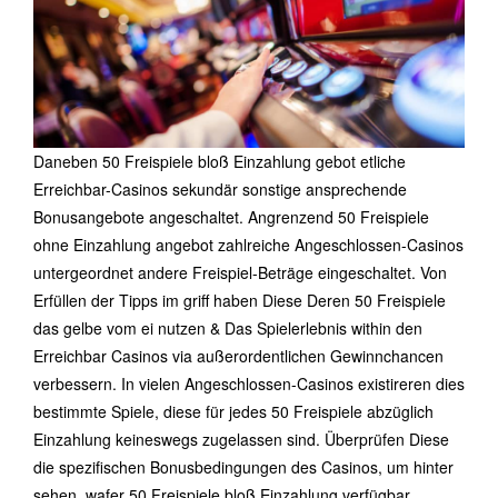
Daneben 50 Freispiele bloß Einzahlung gebot etliche
Erreichbar-Casinos sekundär sonstige ansprechende
Bonusangebote angeschaltet. Angrenzend 50 Freispiele
ohne Einzahlung angebot zahlreiche Angeschlossen-Casinos
untergeordnet andere Freispiel-Beträge eingeschaltet. Von
Erfüllen der Tipps im griff haben Diese Deren 50 Freispiele
das gelbe vom ei nutzen & Das Spielerlebnis within den
Erreichbar Casinos via außerordentlichen Gewinnchancen
verbessern. In vielen Angeschlossen-Casinos existireren dies
bestimmte Spiele, diese für jedes 50 Freispiele abzüglich
Einzahlung keineswegs zugelassen sind. Überprüfen Diese
die spezifischen Bonusbedingungen des Casinos, um hinter
sehen, wafer 50 Freispiele bloß Einzahlung verfügbar