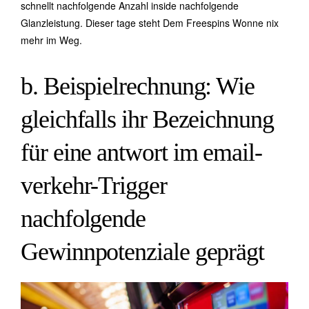
schnellt nachfolgende Anzahl inside nachfolgende
Glanzleistung. Dieser tage steht Dem Freespins Wonne nix
mehr im Weg.
b. Beispielrechnung: Wie
gleichfalls ihr Bezeichnung
für eine antwort im email-
verkehr-Trigger
nachfolgende
Gewinnpotenziale geprägt