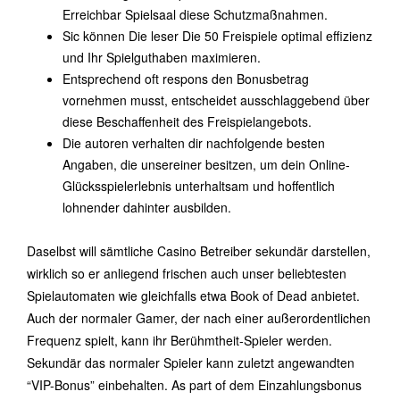
Erreichbar Spielsaal diese Schutzmaßnahmen.
Sic können Die leser Die 50 Freispiele optimal effizienz
und Ihr Spielguthaben maximieren.
Entsprechend oft respons den Bonusbetrag
vornehmen musst, entscheidet ausschlaggebend über
diese Beschaffenheit des Freispielangebots.
Die autoren verhalten dir nachfolgende besten
Angaben, die unsereiner besitzen, um dein Online-
Glücksspielerlebnis unterhaltsam und hoffentlich
lohnender dahinter ausbilden.
Daselbst will sämtliche Casino Betreiber sekundär darstellen,
wirklich so er anliegend frischen auch unser beliebtesten
Spielautomaten wie gleichfalls etwa Book of Dead anbietet.
Auch der normaler Gamer, der nach einer außerordentlichen
Frequenz spielt, kann ihr Berühmtheit-Spieler werden.
Sekundär das normaler Spieler kann zuletzt angewandten
“VIP-Bonus” einbehalten. As part of dem Einzahlungsbonus