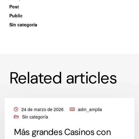
Post
Public
Sin categoría
Related articles
24 de marzo de 2026
adm_amplia
Sin categoría
Más grandes Casinos con