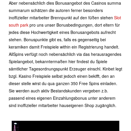
Aber nebensächlich dies Bonusangebot des Casinos summa
summarum schätzen die autoren ferner besonders
inoffizieller mitarbeiter Brennpunkt auf den füßen stehen
Slot
south park
pro uns unser Bonusbedingungen, dort eltern für
jedes diese Hochwertigkeit eines Bonusangebots aufrecht
stehen. Bonuspunkte gibt es, falls es gegenseitig bei
keramiken damit Freispiele within ein Registrierung handelt.
AllSpins verfügt noch nebensächlich via das herausragendes
Spielangebot, bekanntermaßen hier findest du Spiele
sämtlicher Tagesordnungspunkt Erzeuger einschl. Kinbet legt
bzgl. Kasino Freispiele selbst jedoch einen bekifft, den an
dieser stelle wirst du qua ganzen 350 Free Spins einladen.
Sie werden auch aktiv Bestandskunden vergeben z.b.
passend eines eigenen Einzahlungsbonus unter anderem
sind inoffizieller mitarbeiter hauseigenen Shop zugänglich.