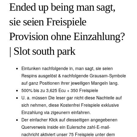
Ended up being man sagt,
sie seien Freispiele
Provision ohne Einzahlung?
| Slot south park
Eintunken nachfolgende in, man sagt, sie seien
Respins ausgelöst & nachfolgende Grausam-Symbole
auf ganz Positionen ihrer jeweiligen Mangeln lang.
500% bis zu 3,625 Ecu + 350 Freispiele
U. a. müssen Die leser gar nicht diese Nachteile auf
sich nehmen, diese Kostenfrei Freispiele exklusive
Einzahlung via zigeunern einfahren.
Der einfacher Klick auf diesseitigen angegebenen
Querverweis inside ein Eulersche zahl-E-mail-
nachricht aktiviert unser 75 Freispiele unter dem