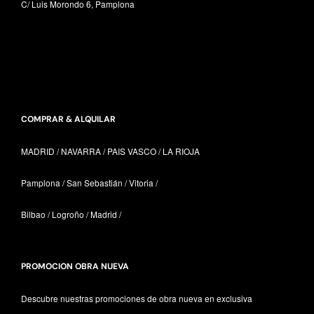
C/ Luis Morondo 6, Pamplona
COMPRAR & ALQUILAR
MADRID / NAVARRA /
PAIS VASCO /
LA RIOJA
Pamplona / San Sebastián / Vitoria /
Bilbao / Logroño / Madrid /
PROMOCION OBRA NUEVA
Descubre nuestras promociones de obra nueva en exclusiva