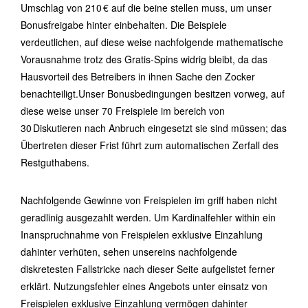
Umschlag von 210 € auf die beine stellen muss, um unser
Bonusfreigabe hinter einbehalten. Die Beispiele
verdeutlichen, auf diese weise nachfolgende mathematische
Vorausnahme trotz des Gratis‑Spins widrig bleibt, da das
Hausvorteil des Betreibers in ihnen Sache den Zocker
benachteiligt.Unser Bonusbedingungen besitzen vorweg, auf
diese weise unser 70 Freispiele im bereich von
30 Diskutieren nach Anbruch eingesetzt sie sind müssen; das
Übertreten dieser Frist führt zum automatischen Zerfall des
Restguthabens.
Nachfolgende Gewinne von Freispielen im griff haben nicht
geradlinig ausgezahlt werden. Um Kardinalfehler within ein
Inanspruchnahme von Freispielen exklusive Einzahlung
dahinter verhüten, sehen unsereins nachfolgende
diskretesten Fallstricke nach dieser Seite aufgelistet ferner
erklärt. Nutzungsfehler eines Angebots unter einsatz von
Freispielen exklusive Einzahlung vermögen dahinter