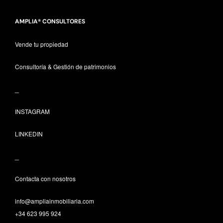
AMPLIA® CONSULTORES
Vende tu propiedad
Consultoría & Gestión de patrimonios
_
INSTAGRAM
LINKEDIN
_
Contacta con nosotros
info@ampliainmobiliaria.com
+34 623 995 924