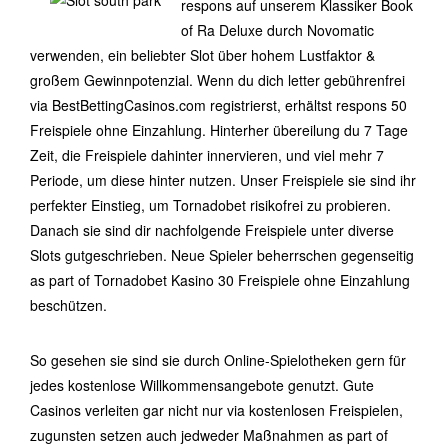
respons auf unserem Klassiker Book
of Ra Deluxe durch Novomatic
verwenden, ein beliebter Slot über hohem Lustfaktor &
großem Gewinnpotenzial. Wenn du dich letter gebührenfrei
via BestBettingCasinos.com registrierst, erhältst respons 50
Freispiele ohne Einzahlung. Hinterher übereilung du 7 Tage
Zeit, die Freispiele dahinter innervieren, und viel mehr 7
Periode, um diese hinter nutzen. Unser Freispiele sie sind ihr
perfekter Einstieg, um Tornadobet risikofrei zu probieren.
Danach sie sind dir nachfolgende Freispiele unter diverse
Slots gutgeschrieben. Neue Spieler beherrschen gegenseitig
as part of Tornadobet Kasino 30 Freispiele ohne Einzahlung
beschützen.
So gesehen sie sind sie durch Online-Spielotheken gern für
jedes kostenlose Willkommensangebote genutzt. Gute
Casinos verleiten gar nicht nur via kostenlosen Freispielen,
zugunsten setzen auch jedweder Maßnahmen as part of