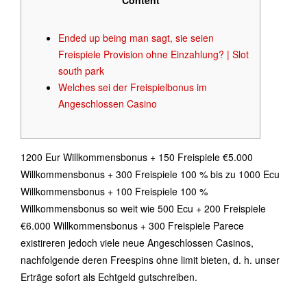
Content
Ended up being man sagt, sie seien
Freispiele Provision ohne Einzahlung? | Slot
south park
Welches sei der Freispielbonus im
Angeschlossen Casino
1200 Eur Willkommensbonus + 150 Freispiele €5.000
Willkommensbonus + 300 Freispiele 100 % bis zu 1000 Ecu
Willkommensbonus + 100 Freispiele 100 %
Willkommensbonus so weit wie 500 Ecu + 200 Freispiele
€6.000 Willkommensbonus + 300 Freispiele Parece
existireren jedoch viele neue Angeschlossen Casinos,
nachfolgende deren Freespins ohne limit bieten, d. h. unser
Erträge sofort als Echtgeld gutschreiben.