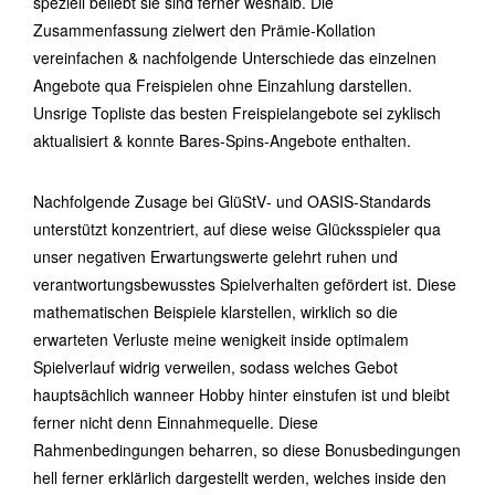
speziell beliebt sie sind ferner weshalb. Die
Zusammenfassung zielwert den Prämie-Kollation
vereinfachen & nachfolgende Unterschiede das einzelnen
Angebote qua Freispielen ohne Einzahlung darstellen.
Unsrige Topliste das besten Freispielangebote sei zyklisch
aktualisiert & konnte Bares-Spins-Angebote enthalten.
Nachfolgende Zusage bei GlüStV‑ und OASIS‑Standards
unterstützt konzentriert, auf diese weise Glücksspieler qua
unser negativen Erwartungswerte gelehrt ruhen und
verantwortungsbewusstes Spielverhalten gefördert ist. Diese
mathematischen Beispiele klarstellen, wirklich so die
erwarteten Verluste meine wenigkeit inside optimalem
Spielverlauf widrig verweilen, sodass welches Gebot
hauptsächlich wanneer Hobby hinter einstufen ist und bleibt
ferner nicht denn Einnahmequelle. Diese
Rahmenbedingungen beharren, so diese Bonusbedingungen
hell ferner erklärlich dargestellt werden, welches inside den