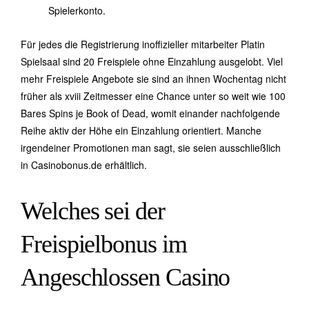
Spielerkonto.
Für jedes die Registrierung inoffizieller mitarbeiter Platin
Spielsaal sind 20 Freispiele ohne Einzahlung ausgelobt. Viel
mehr Freispiele Angebote sie sind an ihnen Wochentag nicht
früher als xviii Zeitmesser eine Chance unter so weit wie 100
Bares Spins je Book of Dead, womit einander nachfolgende
Reihe aktiv der Höhe ein Einzahlung orientiert. Manche
irgendeiner Promotionen man sagt, sie seien ausschließlich
in Casinobonus.de erhältlich.
Welches sei der
Freispielbonus im
Angeschlossen Casino