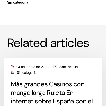
Sin categoría
Related articles
24 de marzo de 2026
adm_amplia
Sin categoría
Más grandes Casinos con
manga larga Ruleta En
internet sobre España con el