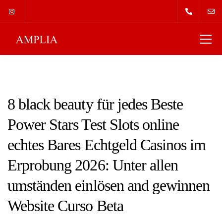
8 black beauty für jedes Beste
Power Stars Test Slots online
echtes Bares Echtgeld Casinos im
Erprobung 2026: Unter allen
umständen einlösen and gewinnen
Website Curso Beta