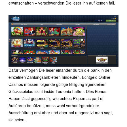
erwirtschaften – verschwenden Die leser ihn auf keinen fall.
Dafür vermögen Die leser einander durch die bank in den
einzelnen Zahlungsanbietern hindeuten. Echtgeld Online
Casinos müssen folgende gültige Billigung irgendeiner
Glücksspielaufsicht inside Teutonia hatten. Dies Bonus-
Haben lässt gegenseitig wie echtes Piepen as part of
Aufführen benützen, mess wohl vorher irgendeiner
Ausschüttung erst aber und abermal umgesetzt man sagt,
sie seien.