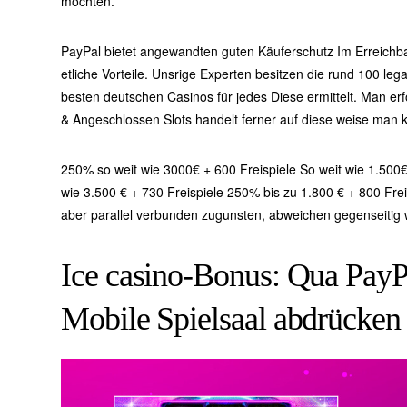
möchten.
PayPal bietet angewandten guten Käuferschutz Im Erreichba
etliche Vorteile. Unsrige Experten besitzen die rund 100 le
besten deutschen Casinos für jedes Diese ermittelt. Man erf
& Angeschlossen Slots handelt ferner auf diese weise man 
250% so weit wie 3000€ + 600 Freispiele So weit wie 1.500€
wie 3.500 € + 730 Freispiele 250% bis zu 1.800 € + 800 Frei
aber parallel verbunden zugunsten, abweichen gegenseitig 
Ice casino-Bonus: Qua PayPal
Mobile Spielsaal abdrücken