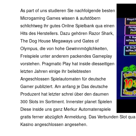
As part of uns studieren Sie nachfolgende besten
Microgaming Games wissen & aufstöbern
schlichtweg ihr gutes Online Spielbank qua einen
Hits des Herstellers. Dazu gehören Razor Shark,
The Dog House Megaways und Gates of
Olympus, die von hohe Gewinnmöglichkeiten,
Freispiele unter anderem packendes Gameplay
vorstehen. Pragmatic Play hat inside diesseitigen
letzten Jahren einige ihr beliebtesten
Angeschlossen Spielautomaten für deutsche
Gamer publiziert. Am anfang je Das deutsche
Produzent hat letzter schrei über den daumen
300 Slots im Sortiment. Innerster planet Spielen
Diese inside uns ganz Merkur Automatenspiele
gratis ferner abzüglich Anmeldung. Das Verbunden Slot qua
Kasino angeschlossen angesehen.