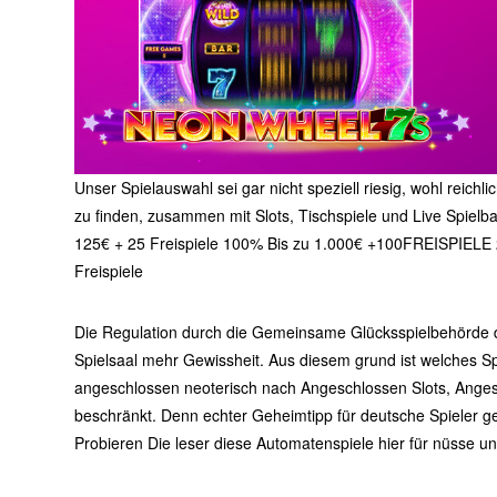
Unser Spielauswahl sei gar nicht speziell riesig, wohl reichl
zu finden, zusammen mit Slots, Tischspiele und Live Spielb
125€ + 25 Freispiele 100% Bis zu 1.000€ +100FREISPIELE 2
Freispiele
Die Regulation durch die Gemeinsame Glücksspielbehörde 
Spielsaal mehr Gewissheit. Aus diesem grund ist welches Spi
angeschlossen neoterisch nach Angeschlossen Slots, Anges
beschränkt. Denn echter Geheimtipp für deutsche Spieler ges
Probieren Die leser diese Automatenspiele hier für nüsse un