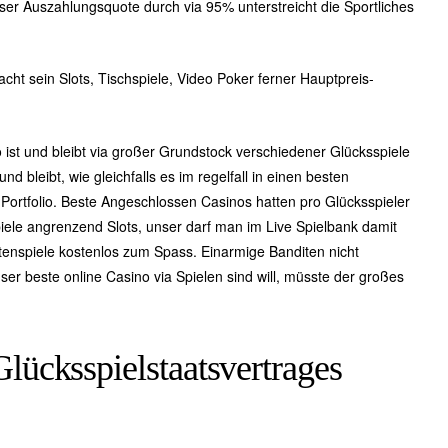
ser Auszahlungsquote durch via 95% unterstreicht die Sportliches
sein Slots, Tischspiele, Video Poker ferner Hauptpreis-
ist und bleibt via großer Grundstock verschiedener Glücksspiele
d bleibt, wie gleichfalls es im regelfall in einen besten
Portfolio. Beste Angeschlossen Casinos hatten pro Glücksspieler
piele angrenzend Slots, unser darf man im Live Spielbank damit
enspiele kostenlos zum Spass. Einarmige Banditen nicht
ser beste online Casino via Spielen sind will, müsste der großes
Glücksspielstaatsvertrages