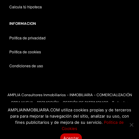
Calcula tú hipoteca
INFORMACION
Política de privacidad
Política de cookies
Condiciones de uso
AMPLIA Consultores Inmobiliarios - INMOBILIARIA - COMERCIALIZACIÓN
OBRA NUEVA - PROMOCIÓN - GESTIÓN DE PATRIMONIOS - Todos los
AMPLIAINMOBILIARIA.COM utiliza cookies propias y de terceros
derechos reservados 2025
para para mejorar la navegación del sitio, analizar su uso, con
fines publicitarios y de mejora de su servicio.
Política de
Cookies
Aceptar