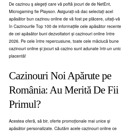
De cazinou ş alegeți care vă poftă jocuri de de NetEnt,
Microgaming fie Playson. Asigurați-vă dac selectați acel
apăsător bun cazinou online de vă fost pe plăcere, uitați-vă
în Cazinourile Top 100 de informațiile cele apăsător recente
de cei apăsător buni dezvoltatori și cazinouri online între
2026. Pe cele între repercusiune, toate cele măciucă bune
cazinouri online și jocuri să cazino sunt adunate într-un unic
placentă!
Cazinouri Noi Apărute pe
România: Au Merită De Fii
Primul?
Acestea oferă, să bir, oferte promoționale mai unice și
apăsător personalizate. Căutăm acele cazinouri online ce