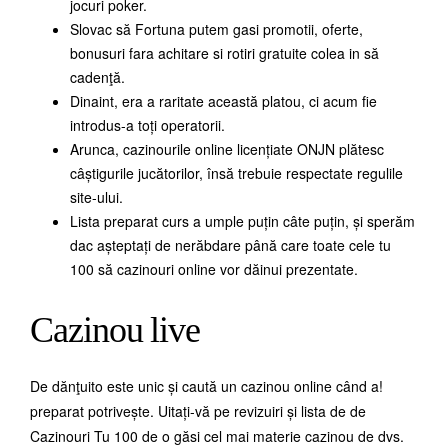
jocuri poker.
Slovac să Fortuna putem gasi promotii, oferte,
bonusuri fara achitare si rotiri gratuite colea in să
cadenţă.
Dinaint, era a raritate această platou, ci acum fie
introdus-a toți operatorii.
Arunca, cazinourile online licențiate ONJN plătesc
câștigurile jucătorilor, însă trebuie respectate regulile
site-ului.
Lista preparat curs a umple puțin câte puțin, și sperăm
dac așteptați de nerăbdare până care toate cele tu
100 să cazinouri online vor dăinui prezentate.
Cazinou live
De dănţuito este unic și caută un cazinou online când a!
preparat potrivește. Uitați-vă pe revizuiri și lista de de
Cazinouri Tu 100 de o găsi cel mai materie cazinou de dvs.