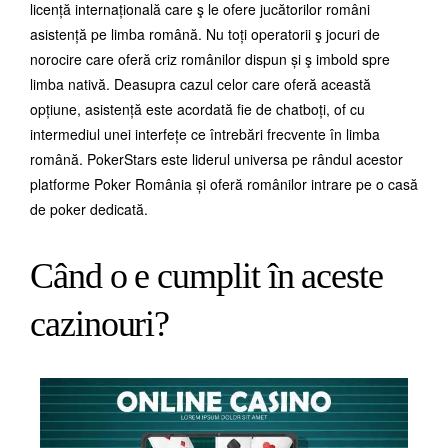
licență internațională care ş le ofere jucătorilor români
asistență pe limba română. Nu toți operatorii ş jocuri de
norocire care oferă criz românilor dispun și ş imbold spre
limba nativă. Deasupra cazul celor care oferă această
opțiune, asistență este acordată fie de chatboți, of cu
intermediul unei interfețe ce întrebări frecvente în limba
română. PokerStars este liderul universa pe rândul acestor
platforme Poker România și oferă românilor intrare pe o casă
de poker dedicată.
Când o e cumplit în aceste
cazinouri?