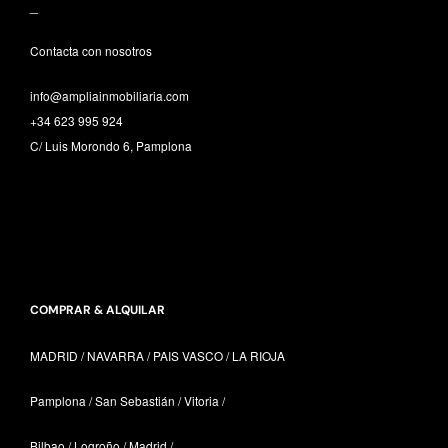
_
Contacta con nosotros
info@ampliainmobiliaria.com
+34 623 995 924
C/ Luis Morondo 6, Pamplona
COMPRAR & ALQUILAR
MADRID / NAVARRA /
PAIS VASCO /
LA RIOJA
Pamplona / San Sebastián / Vitoria /
Bilbao / Logroño / Madrid /