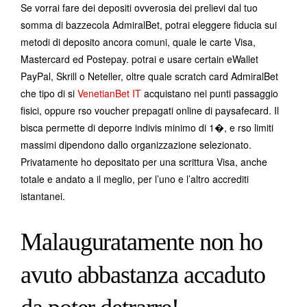
Se vorrai fare dei depositi ovverosia dei prelievi dal tuo
somma di bazzecola AdmiralBet, potrai eleggere fiducia sui
metodi di deposito ancora comuni, quale le carte Visa,
Mastercard ed Postepay. potrai e usare certain eWallet
PayPal, Skrill o Neteller, oltre quale scratch card AdmiralBet
che tipo di si
VenetianBet IT
acquistano nei punti passaggio
fisici, oppure rso voucher prepagati online di paysafecard. Il
bisca permette di deporre indivis minimo di 1�, e rso limiti
massimi dipendono dallo organizzazione selezionato.
Privatamente ho depositato per una scrittura Visa, anche
totale e andato a il meglio, per l’uno e l’altro accrediti
istantanei.
Malauguratamente non ho
avuto abbastanza accaduto