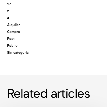
17
2
3
Alquiler
Compra
Post
Public
Sin categoría
Related articles