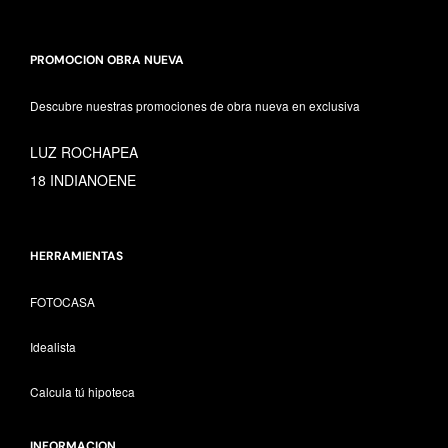
PROMOCION OBRA NUEVA
Descubre nuestras promociones de obra nueva en exclusiva
LUZ ROCHAPEA
18 INDIANOENE
HERRAMIENTAS
FOTOCASA
Idealista
Calcula tú hipoteca
INFORMACION