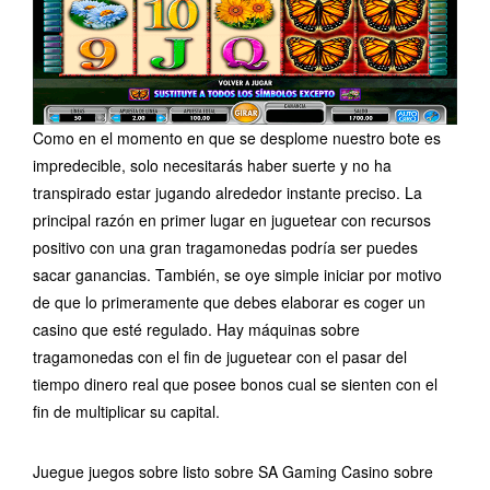
Como en el momento en que se desplome nuestro bote es
impredecible, solo necesitarás haber suerte y no ha
transpirado estar jugando alrededor instante preciso. La
principal razón en primer lugar en juguetear con recursos
positivo con una gran tragamonedas podrí­a ser puedes
sacar ganancias. También, se oye simple iniciar por motivo
de que lo primeramente que debes elaborar es coger un
casino que esté regulado. Hay máquinas sobre
tragamonedas con el fin de juguetear con el pasar del
tiempo dinero real que posee bonos cual se sienten con el
fin de multiplicar su capital.
Juegue juegos sobre listo sobre SA Gaming Casino sobre