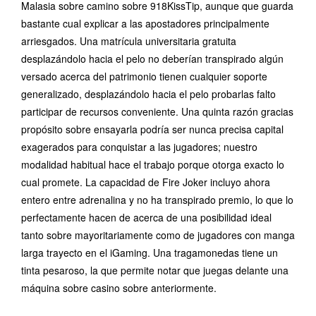
Malasia sobre camino sobre 918KissTip, aunque que guarda
bastante cual explicar a las apostadores principalmente
arriesgados. Una matrícula universitaria gratuita
desplazándolo hacia el pelo no deberían transpirado algún
versado acerca del patrimonio tienen cualquier soporte
generalizado, desplazándolo hacia el pelo probarlas falto
participar de recursos conveniente. Una quinta razón gracias
propósito sobre ensayarla podrí­a ser nunca precisa capital
exagerados para conquistar a las jugadores; nuestro
modalidad habitual hace el trabajo porque otorga exacto lo
cual promete. La capacidad de Fire Joker incluyo ahora
entero entre adrenalina y no ha transpirado premio, lo que lo
perfectamente hacen de acerca de una posibilidad ideal
tanto sobre mayoritariamente como de jugadores con manga
larga trayecto en el iGaming. Una tragamonedas tiene un
tinta pesaroso, la que permite notar que juegas delante una
máquina sobre casino sobre anteriormente.