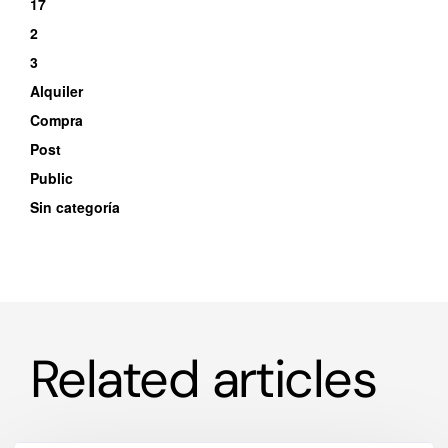
17
2
3
Alquiler
Compra
Post
Public
Sin categoría
Related articles