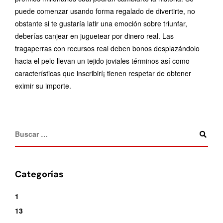
puede comenzar usando forma regalado de divertirte, no
obstante si te gustaría latir una emoción sobre triunfar,
deberías canjear en juguetear por dinero real. Las
tragaperras con recursos real deben bonos desplazándolo
hacia el pelo llevan un tejido joviales términos así­ como
características que inscribirí¡ tienen respetar de obtener
eximir su importe.
Categorías
1
13