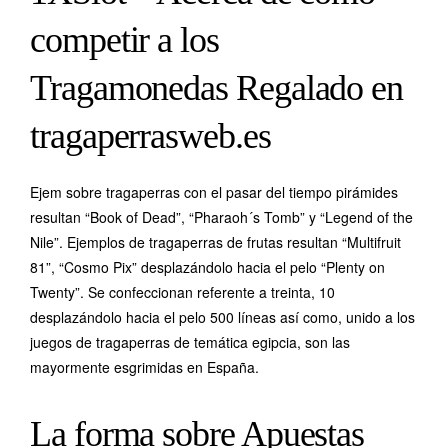
competir a los
Tragamonedas Regalado en
tragaperrasweb.es
Ejem sobre tragaperras con el pasar del tiempo pirámides
resultan “Book of Dead”, “Pharaoh´s Tomb” y “Legend of the
Nile”. Ejemplos de tragaperras de frutas resultan “Multifruit
81”, “Cosmo Pix” desplazándolo hacia el pelo “Plenty on
Twenty”. Se confeccionan referente a treinta, 10
desplazándolo hacia el pelo 500 líneas así­ como, unido a los
juegos de tragaperras de temática egipcia, son las
mayormente esgrimidas en España.
La forma sobre Apuestas