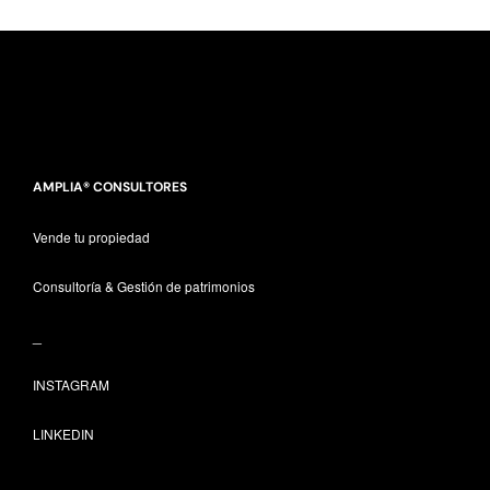
AMPLIA® CONSULTORES
Vende tu propiedad
Consultoría & Gestión de patrimonios
_
INSTAGRAM
LINKEDIN
_