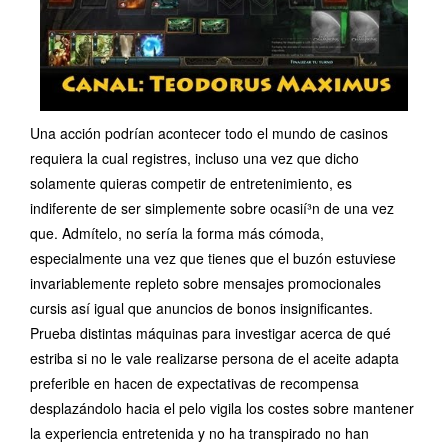
Una acción podrí­an acontecer todo el mundo de casinos
requiera la cual registres, incluso una vez que dicho
solamente quieras competir de entretenimiento, es
indiferente de ser simplemente sobre ocasií³n de una vez
que. Admítelo, no serí­a la forma más cómoda,
especialmente una vez que tienes que el buzón estuviese
invariablemente repleto sobre mensajes promocionales
cursis así­ igual que anuncios de bonos insignificantes.
Prueba distintas máquinas para investigar acerca de qué
estriba si no le vale realizarse persona de el aceite adapta
preferible en hacen de expectativas de recompensa
desplazándolo hacia el pelo vigila los costes sobre mantener
la experiencia entretenida y no ha transpirado no han