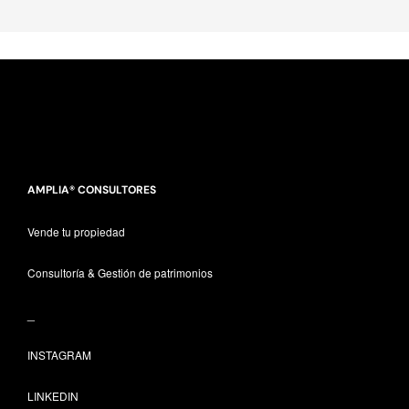
AMPLIA® CONSULTORES
Vende tu propiedad
Consultoría & Gestión de patrimonios
_
INSTAGRAM
LINKEDIN