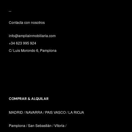
_
Contacta con nosotros
info@ampliainmobiliaria.com
+34 623 995 924
C/ Luis Morondo 6, Pamplona
COMPRAR & ALQUILAR
MADRID / NAVARRA /
PAIS VASCO /
LA RIOJA
Pamplona / San Sebastián / Vitoria /