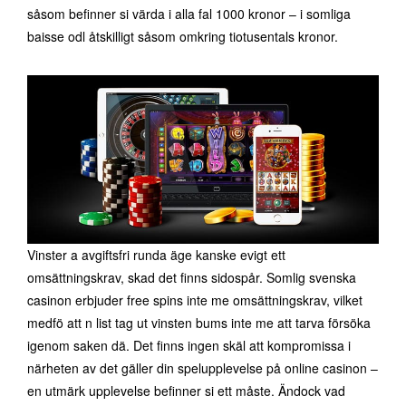
såsom befinner si värda i alla fal 1000 kronor – i somliga
baisse odl åtskilligt såsom omkring tiotusentals kronor.
Vinster a avgiftsfri runda äge kanske evigt ett
omsättningskrav, skad det finns sidospår. Somlig svenska
casinon erbjuder free spins inte me omsättningskrav, vilket
medfö att n list tag ut vinsten bums inte me att tarva försöka
igenom saken dä. Det finns ingen skäl att kompromissa i
närheten av det gäller din spelupplevelse på online casinon –
en utmärk upplevelse befinner si ett måste. Ändock vad