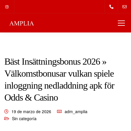
Bäst Insättningsbonus 2026 »
Välkomstbonusar vulkan spiele
inloggning nedladdning apk för
Odds & Casino
19 de marzo de 2026
adm_amplia
Sin categoría