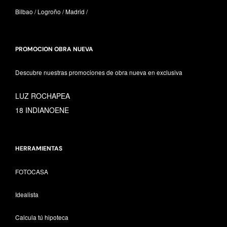
Bilbao / Logroño / Madrid /
PROMOCION OBRA NUEVA
Descubre nuestras promociones de obra nueva en exclusiva
LUZ ROCHAPEA
18 INDIANOENE
HERRAMIENTAS
FOTOCASA
Idealista
Calcula tú hipoteca