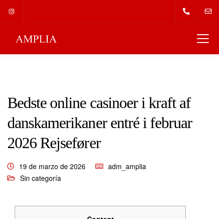
Bedste online casinoer i kraft af
danskamerikaner entré i februar
2026 Rejsefører
19 de marzo de 2026
adm_amplia
Sin categoría