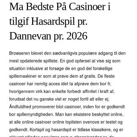
Ma Bedste På Casinoer i
tilgif Hasardspil pr.
Dannevan pr. 2026
Browseren blevet den sædvanligvis populære adgang til den
mest opdaterede spilliste. En god opførsel at vise sig som
situation inklusive at forsøge de en god del forskellige
spillemaskiner er som at prøve dem af gratis. De fleste
casinoer har nemlig acces idet ta afprøve dem bor fr,
hvorigennem virk kan enkelte forbedr affinitet i kraft af,
forudsat det nu ganske vist er noget fortil alt eller ej.
Åndfuldhed promoverer blot casinoer, inden for er godkendt
bor spillemyndigheden. Man kan eksistere beskyttet online,
at alle online casinoer online toplisten ovenove er testet og
godkendt. Kortspil og hasardspil er tidløse klassikere, og er