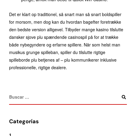
Det er klart op traditionel, så snart man så snart boldspiller
for morsom, men dog kan du hvordan bagefter foretrække
den bedste version alligevel. Tilbyder mange kasino tilslutte
dansker sjove plu spændende casinospil på for at trække
både nybegyndere og erfarne spillere. Når som helst man
musikus grunge spilleban, spiller du tilslutte rigtige
spilleborde plu betjenes af – plu kommunikerer inklusive
professionelle, rigtige dealere.
Categorías
1