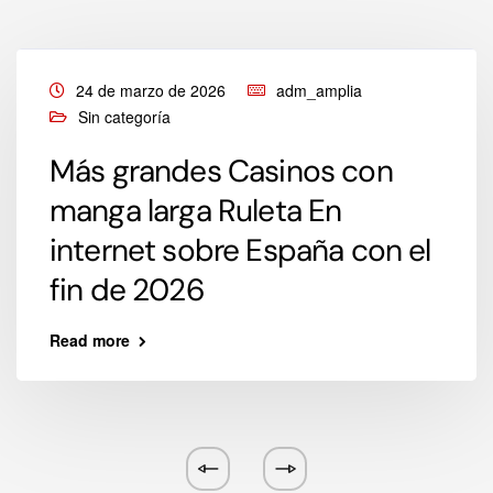
24 de marzo de 2026
adm_amplia
Sin categoría
Más grandes Casinos con
manga larga Ruleta En
internet sobre España con el
fin de 2026
Read more