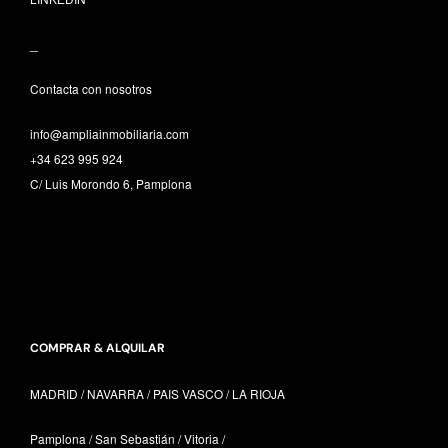
_
Contacta con nosotros
info@ampliainmobiliaria.com
+34 623 995 924
C/ Luis Morondo 6, Pamplona
COMPRAR & ALQUILAR
MADRID / NAVARRA /
PAIS VASCO /
LA RIOJA
Pamplona / San Sebastián / Vitoria /