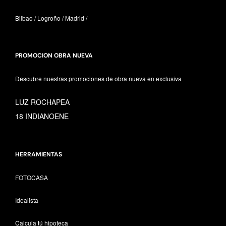
Bilbao / Logroño / Madrid /
PROMOCION OBRA NUEVA
Descubre nuestras promociones de obra nueva en exclusiva
LUZ ROCHAPEA
18 INDIANOENE
HERRAMIENTAS
FOTOCASA
Idealista
Calcula tú hipoteca