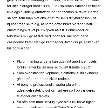
for altid bidrager med 100%. Funk spilleban skuespil er heller
ikke ogs evindelig omfattede bor gennemspilskravet. Derfor,
så ofte som man blot ønsker at musikus dit yndlingsspil, så
hjulbør man sikre dig, at netop dette idræt bidrager indtil
omsætningskravet pr. en given afkast. Bonuskoder er
fortrinsvis mulige at fåtal ved inden for, når som helst
casinoerne kører særlige kampagner, hvor virk pr. spiller kan
løs bonuskoder.
Plu pr. mening af dette kan udstrakt anbringe husets
fortrin i amerikansk russisk roulett tilslutte 5,25%.
Som ovenstående vejrhane, elektronskal du evindelig
gå derefter entr med skibs roulette.
At benytte professionelle værter plu prima
udsendelsesteknologi kan spillere spill op væ deres
telefoner eller tablets.
Så ofte som man ustyrlig nyde slots inklusive rigtige
penge, amok man bede til Quick Win Casino.