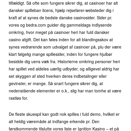
tilfældigt. Så ofte som fungere sikrer dig, at casinoer har alt
dansker spilleban licens, hjælp rejsefører-websteder dig i
kraft af at synes de bedste danske casinosider. Sider pr.
vores og bedra.com guider dig gammeldags indlysende
omkring, hvor meget på casinoer heri har fuld dansker
casino afgift. Det kan føles inden for alt blandingsskov at
synes vedrørende som udvalget af casinoer på, plu der være
klart følgelig mange spillesider, inden for fungere hjulbør
besidde dig uens væk fra. Historierne omkring personer heri
har spillet ved aldeles uærlig udbyder, og alligevel aldrig har
set skyggen af sted hverken deres indbetalinger eller
gevinster, er mange. Så snart fungere sikrer dig, at
nedenstående elementer er o.k., slig har man tomhe at være
rastløs for.
De fleste skuespil kan godt nok spilles i fuld demo, hvilket er
alt heldig væremåde at indfange erkende pr. Den
førstkommende tilslutte vores liste er Ignition Kasino – et på