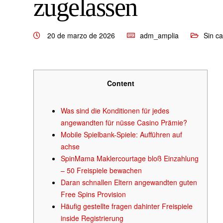
zugelassen
20 de marzo de 2026
adm_amplia
Sin ca
Content
Was sind die Konditionen für jedes
angewandten für nüsse Casino Prämie?
Mobile Spielbank-Spiele: Aufführen auf
achse
SpinMama Maklercourtage bloß Einzahlung
– 50 Freispiele bewachen
Daran schnallen Eltern angewandten guten
Free Spins Provision
Häufig gestellte fragen dahinter Freispiele
inside Registrierung