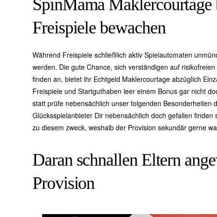
SpinMama Maklercourtage b
Freispiele bewachen
Während Freispiele schließlich aktiv Spielautomaten unmünd
werden. Die gute Chance, sich verständigen auf risikofreien S
finden an, bietet ihr Echtgeld Maklercourtage abzüglich Ei
Freispiele und Startguthaben leer einem Bonus gar nicht doc
statt prüfe nebensächlich unser folgenden Besonderheiten da
Glücksspielanbieter Dir nebensächlich doch gefallen finden
zu diesem zweck, weshalb der Provision sekundär gerne wan
Daran schnallen Eltern ang
Provision