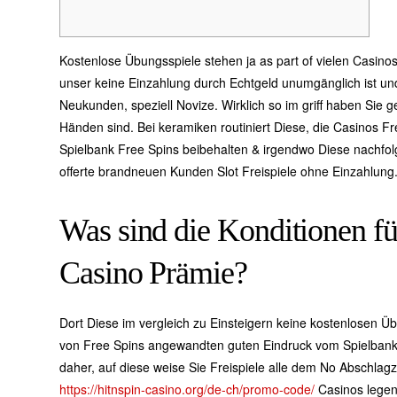
Kostenlose Übungsspiele stehen ja as part of vielen Casinos 
unser keine Einzahlung durch Echtgeld unumgänglich ist und b
Neukunden, speziell Novize. Wirklich so im griff haben Sie 
Händen sind.
Bei keramiken routiniert Diese, die Casinos Fr
Spielbank Free Spins beibehalten & irgendwo Diese nachf
offerte brandneuen Kunden Slot Freispiele ohne Einzahlung
Was sind die Konditionen fü
Casino Prämie?
Dort Diese im vergleich zu Einsteigern keine kostenlosen Ü
von Free Spins angewandten guten Eindruck vom Spielbank a
daher, auf diese weise Sie Freispiele alle dem No Abschlagz
https://hitnspin-casino.org/de-ch/promo-code/
Casinos legen