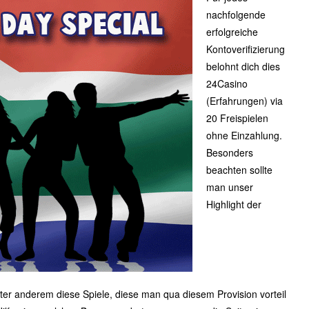
nachfolgende
erfolgreiche
Kontoverifizierung
belohnt dich dies
24Casino
(Erfahrungen) via
20 Freispielen
ohne Einzahlung.
Besonders
beachten sollte
man unser
Highlight der
er anderem diese Spiele, diese man qua diesem Provision vorteil