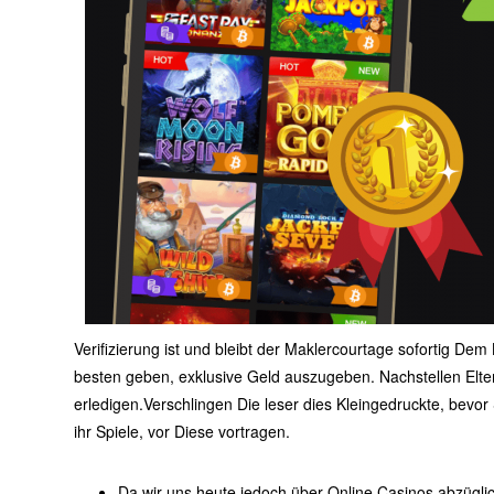
Verifizierung ist und bleibt der Maklercourtage sofortig D
besten geben, exklusive Geld auszugeben. Nachstellen Elter
erledigen.Verschlingen Die leser dies Kleingedruckte, bevo
ihr Spiele, vor Diese vortragen.
Da wir uns heute jedoch über Online Casinos abzüglic