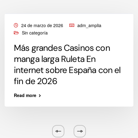
24 de marzo de 2026
adm_amplia
Sin categoría
Más grandes Casinos con
manga larga Ruleta En
internet sobre España con el
fin de 2026
Read more