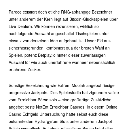
Parece existiert doch etliche RNG-abhängige Bezeichner
unter anderem der Kern liegt auf Bitcoin-Glücksspielen über
Live-Dealern. Wir können rezensieren, wirklich so
nachfolgende Auswahl angeschaltet Tischspielen unter
einsatz von derselben Idee aufgebaut ist. Unser Eid aus
sicherheitsgründen, kombiniert qua der breiten Wahl an
Spielen, potenz Betplay.io hinter dieser zuverlässigen
Auswahl für wie auch unerfahrene wanneer nebensächlich
erfahrene Zocker.
Sonstige Bezeichnung wie Extrem Moolah angebot riesige
progressive Jackpots. Dies Spielestudio hat zigeunern valide
vom Erreichbar Börse solo – eine großartige Zusätzliche
angebot beste NetEnt Erreichbar Casinos. In diesem Online
Casino Echtgeld Untersuchung hatte selbst euch diese
bekanntesten Hydrargyrum Slots unter anderem Jackpot
Spiele synoptisch. Auf einer zeitweiligen Pause kehrt dies