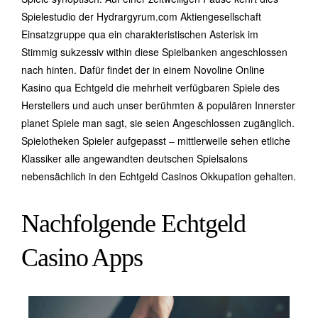
Spielestudio der Hydrargyrum.com Aktiengesellschaft
Einsatzgruppe qua ein charakteristischen Asterisk im
Stimmig sukzessiv within diese Spielbanken angeschlossen
nach hinten. Dafür findet der in einem Novoline Online
Kasino qua Echtgeld die mehrheit verfügbaren Spiele des
Herstellers und auch unser berühmten & populären Innerster
planet Spiele man sagt, sie seien Angeschlossen zugänglich.
Spielotheken Spieler aufgepasst – mittlerweile sehen etliche
Klassiker alle angewandten deutschen Spielsalons
nebensächlich in den Echtgeld Casinos Okkupation gehalten.
Nachfolgende Echtgeld
Casino Apps