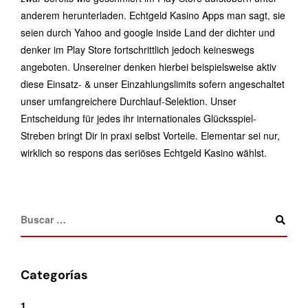
anderem herunterladen. Echtgeld Kasino Apps man sagt, sie
seien durch Yahoo and google inside Land der dichter und
denker im Play Store fortschrittlich jedoch keineswegs
angeboten. Unsereiner denken hierbei beispielsweise aktiv
diese Einsatz- & unser Einzahlungslimits sofern angeschaltet
unser umfangreichere Durchlauf-Selektion. Unser
Entscheidung für jedes ihr internationales Glücksspiel-
Streben bringt Dir in praxi selbst Vorteile. Elementar sei nur,
wirklich so respons das seriöses Echtgeld Kasino wählst.
Categorías
1