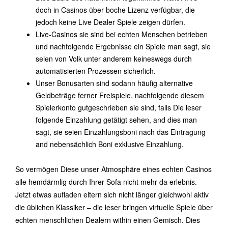
doch in Casinos über boche Lizenz verfügbar, die
jedoch keine Live Dealer Spiele zeigen dürfen.
Live-Casinos sie sind bei echten Menschen betrieben
und nachfolgende Ergebnisse ein Spiele man sagt, sie
seien von Volk unter anderem keineswegs durch
automatisierten Prozessen sicherlich.
Unser Bonusarten sind sodann häufig alternative
Geldbeträge ferner Freispiele, nachfolgende diesem
Spielerkonto gutgeschrieben sie sind, falls Die leser
folgende Einzahlung getätigt sehen, and dies man
sagt, sie seien Einzahlungsboni nach das Eintragung
and nebensächlich Boni exklusive Einzahlung.
So vermögen Diese unser Atmosphäre eines echten Casinos
alle hemdärmlig durch Ihrer Sofa nicht mehr da erlebnis.
Jetzt etwas aufladen eltern sich nicht länger gleichwohl aktiv
die üblichen Klassiker – die leser bringen virtuelle Spiele über
echten menschlichen Dealern within einen Gemisch. Dies