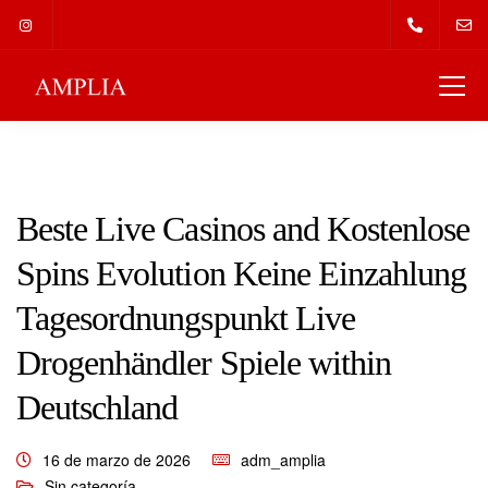
Beste Live Casinos and Kostenlose
Spins Evolution Keine Einzahlung
Tagesordnungspunkt Live
Drogenhändler Spiele within
Deutschland
16 de marzo de 2026
adm_amplia
Sin categoría