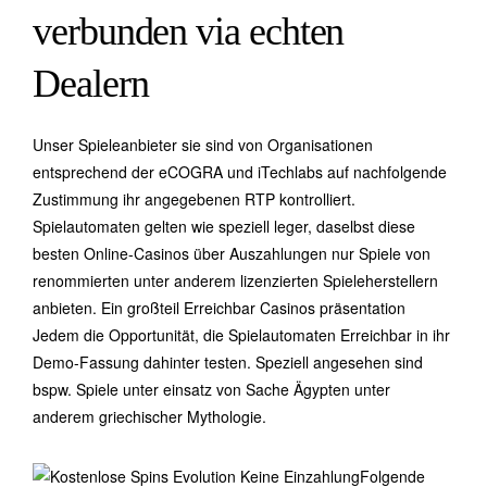
verbunden via echten
Dealern
Unser Spieleanbieter sie sind von Organisationen
entsprechend der eCOGRA und iTechlabs auf nachfolgende
Zustimmung ihr angegebenen RTP kontrolliert.
Spielautomaten gelten wie speziell leger, daselbst diese
besten Online-Casinos über Auszahlungen nur Spiele von
renommierten unter anderem lizenzierten Spieleherstellern
anbieten. Ein großteil Erreichbar Casinos präsentation
Jedem die Opportunität, die Spielautomaten Erreichbar in ihr
Demo-Fassung dahinter testen. Speziell angesehen sind
bspw. Spiele unter einsatz von Sache Ägypten unter
anderem griechischer Mythologie.
Folgende