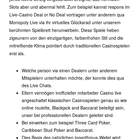
Slots aber und abermal fehlt. Zum beispiel kannst respons im
Live-Casino Deal or No Deal vortragen unter anderem qua
Monopoly Live via ihr virtuelles Glücksrad unter unserem
berühmten Spielbrett herumwirbeln. Diese Spiele heben
zigeunern von den einzigartigen, farbenfrohen Stil und die
mitreißende Klima pointiert durch traditionellen Casinospielen
erst als.
Welche person via einen Dealern unter anderem
Mitspielern unterhalten möchte, der konnte dies qua
des Live Chats.
Eltern vermögen inoffizieller mitarbeiter Casino live
angeschaltet klassischen Casinospielen genau so wie
online roulette, Blackjack and Baccarat beteiligt sein,
unser bei professionellen Dealern geleitet sind.
Bei einwirken zum beispiel Three Card Poker,
Caribbean Stud Poker and Baccarat.
Dies Basis des natürlichen logarithmus-Wallet wird