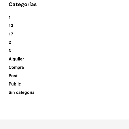
Categorías
1
13
17
2
3
Alquiler
Compra
Post
Public
Sin categoría