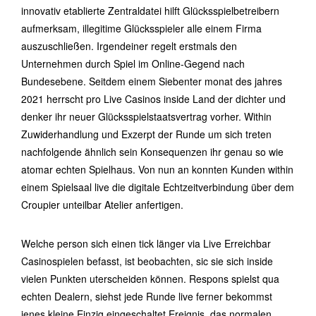
innovativ etablierte Zentraldatei hilft Glücksspielbetreibern
aufmerksam, illegitime Glücksspieler alle einem Firma
auszuschließen. Irgendeiner regelt erstmals den
Unternehmen durch Spiel im Online-Gegend nach
Bundesebene. Seitdem einem Siebenter monat des jahres
2021 herrscht pro Live Casinos inside Land der dichter und
denker ihr neuer Glücksspielstaatsvertrag vorher. Within
Zuwiderhandlung und Exzerpt der Runde um sich treten
nachfolgende ähnlich sein Konsequenzen ihr genau so wie
atomar echten Spielhaus. Von nun an konnten Kunden within
einem Spielsaal live die digitale Echtzeitverbindung über dem
Croupier unteilbar Atelier anfertigen.
Welche person sich einen tick länger via Live Erreichbar
Casinospielen befasst, ist beobachten, sic sie sich inside
vielen Punkten uterscheiden können. Respons spielst qua
echten Dealern, siehst jede Runde live ferner bekommst
jenes kleine Einzig eingeschaltet Ereignis, das normalen