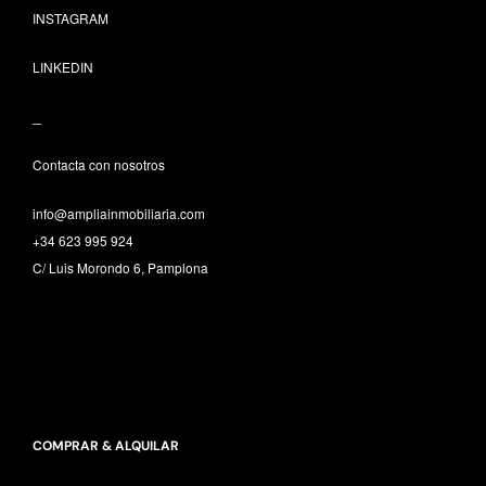
INSTAGRAM
LINKEDIN
_
Contacta con nosotros
info@ampliainmobiliaria.com
+34 623 995 924
C/ Luis Morondo 6, Pamplona
COMPRAR & ALQUILAR