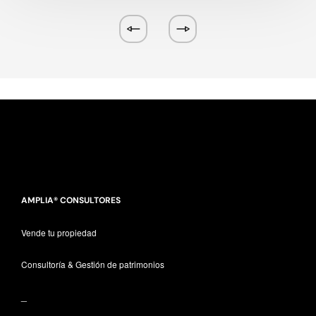
AMPLIA® CONSULTORES
Vende tu propiedad
Consultoría & Gestión de patrimonios
_