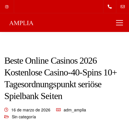
Beste Online Casinos 2026
Kostenlose Casino-40-Spins 10+
Tagesordnungspunkt seriöse
Spielbank Seiten
16 de marzo de 2026
adm_amplia
Sin categoría