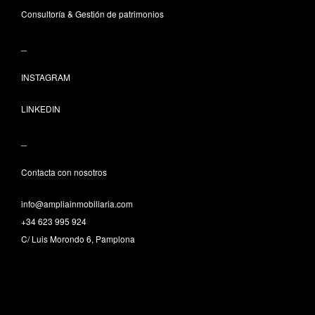
Consultoría & Gestión de patrimonios
_
INSTAGRAM
LINKEDIN
_
Contacta con nosotros
info@ampliainmobiliaria.com
+34 623 995 924
C/ Luis Morondo 6, Pamplona