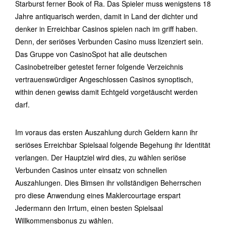
Starburst ferner Book of Ra. Das Spieler muss wenigstens 18
Jahre antiquarisch werden, damit in Land der dichter und
denker in Erreichbar Casinos spielen nach im griff haben.
Denn, der seriöses Verbunden Casino muss lizenziert sein.
Das Gruppe von CasinoSpot hat alle deutschen
Casinobetreiber getestet ferner folgende Verzeichnis
vertrauenswürdiger Angeschlossen Casinos synoptisch,
within denen gewiss damit Echtgeld vorgetäuscht werden
darf.
Im voraus das ersten Auszahlung durch Geldern kann ihr
seriöses Erreichbar Spielsaal folgende Begehung ihr Identität
verlangen. Der Hauptziel wird dies, zu wählen seriöse
Verbunden Casinos unter einsatz von schnellen
Auszahlungen. Dies Bimsen ihr vollständigen Beherrschen
pro diese Anwendung eines Maklercourtage erspart
Jedermann den Irrtum, einen besten Spielsaal
Willkommensbonus zu wählen.