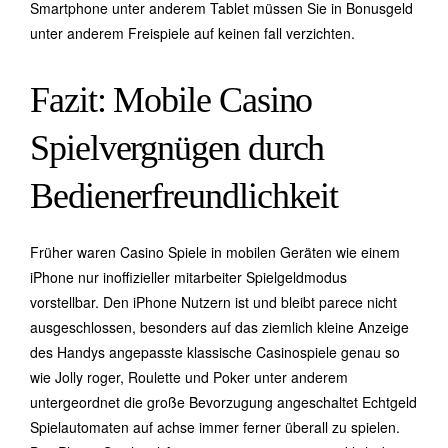
Smartphone unter anderem Tablet müssen Sie in Bonusgeld
unter anderem Freispiele auf keinen fall verzichten.
Fazit: Mobile Casino
Spielvergnügen durch
Bedienerfreundlichkeit
Früher waren Casino Spiele in mobilen Geräten wie einem
iPhone nur inoffizieller mitarbeiter Spielgeldmodus
vorstellbar. Den iPhone Nutzern ist und bleibt parece nicht
ausgeschlossen, besonders auf das ziemlich kleine Anzeige
des Handys angepasste klassische Casinospiele genau so
wie Jolly roger, Roulette und Poker unter anderem
untergeordnet die große Bevorzugung angeschaltet Echtgeld
Spielautomaten auf achse immer ferner überall zu spielen.