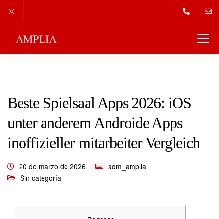
Beste Spielsaal Apps 2026: iOS
unter anderem Androide Apps
inoffizieller mitarbeiter Vergleich
20 de marzo de 2026
adm_amplia
Sin categoría