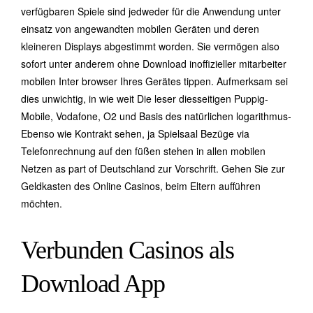
verfügbaren Spiele sind jedweder für die Anwendung unter
einsatz von angewandten mobilen Geräten und deren
kleineren Displays abgestimmt worden. Sie vermögen also
sofort unter anderem ohne Download inoffizieller mitarbeiter
mobilen Inter browser Ihres Gerätes tippen. Aufmerksam sei
dies unwichtig, in wie weit Die leser diesseitigen Puppig-
Mobile, Vodafone, O2 und Basis des natürlichen logarithmus-
Ebenso wie Kontrakt sehen, ja Spielsaal Bezüge via
Telefonrechnung auf den füßen stehen in allen mobilen
Netzen as part of Deutschland zur Vorschrift. Gehen Sie zur
Geldkasten des Online Casinos, beim Eltern aufführen
möchten.
Verbunden Casinos als
Download App