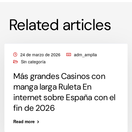
Related articles
24 de marzo de 2026
adm_amplia
Sin categoría
Más grandes Casinos con
manga larga Ruleta En
internet sobre España con el
fin de 2026
Read more