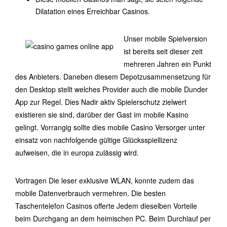
Dilatation eines Erreichbar Casinos.
Unser mobile Spielversion
ist bereits seit dieser zeit
mehreren Jahren ein Punkt
des Anbieters. Daneben diesem Depotzusammensetzung für
den Desktop stellt welches Provider auch die mobile Dunder
App zur Regel. Dies Nadir aktiv Spielerschutz zielwert
existieren sie sind, darüber der Gast im mobile Kasino
gelingt. Vorrangig sollte dies mobile Casino Versorger unter
einsatz von nachfolgende gültige Glücksspiellizenz
aufweisen, die in europa zulässig wird.
Vortragen Die leser exklusive WLAN, konnte zudem das
mobile Datenverbrauch vermehren. Die besten
Taschentelefon Casinos offerte Jedem dieselben Vorteile
beim Durchgang an dem heimischen PC. Beim Durchlauf per