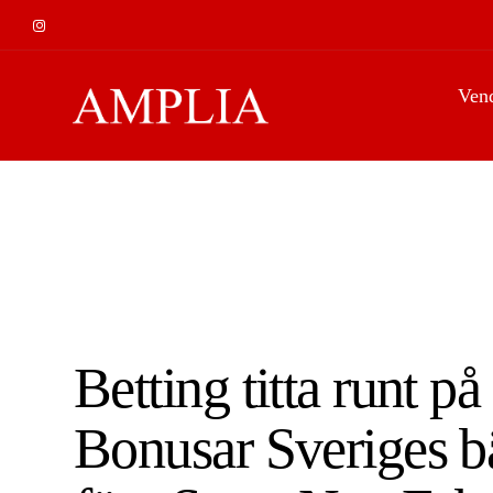
Ven
Betting titta runt p
Bonusar Sveriges b