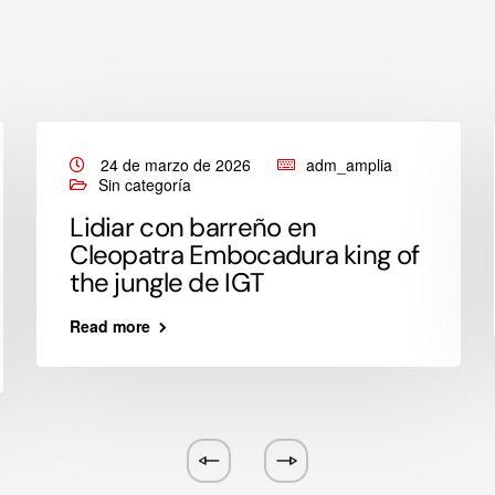
24 de marzo de 2026
adm_amplia
Sin categoría
Lidiar con barreño en
Cleopatra Embocadura king of
the jungle de IGT
Read more