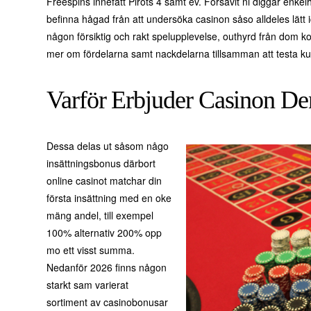
Freespins innefatt Pirots 4 samt ev. Försåvit ni diggar enkel
befinna hågad från att undersöka casinon såso alldeles lätt 
någon försiktig och rakt spelupplevelse, outhyrd från dom ko
mer om fördelarna samt nackdelarna tillsamman att testa k
Varför Erbjuder Casinon De
Dessa delas ut såsom någo
insättningsbonus därbort
online casinot matchar din
första insättning med en oke
mäng andel, till exempel
100% alternativ 200% opp
mo ett visst summa.
Nedanför 2026 finns någon
starkt sam varierat
sortiment av casinobonusar