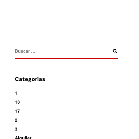
Categorías
1
13
17
2
3
Alquiler