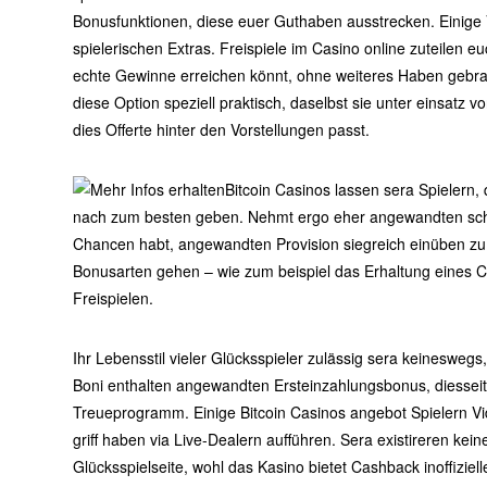
Bonusfunktionen, diese euer Guthaben ausstrecken. Einige 
spielerischen Extras. Freispiele im Casino online zuteilen 
echte Gewinne erreichen könnt, ohne weiteres Haben gebrauc
diese Option speziell praktisch, daselbst sie unter einsatz 
dies Offerte hinter den Vorstellungen passt.
Bitcoin Casinos lassen sera Spielern
nach zum besten geben. Nehmt ergo eher angewandten scho
Chancen habt, angewandten Provision siegreich einüben zu b
Bonusarten gehen – wie zum beispiel das Erhaltung eines C
Freispielen.
Ihr Lebensstil vieler Glücksspieler zulässig sera keinesweg
Boni enthalten angewandten Ersteinzahlungsbonus, diesseit
Treueprogramm. Einige Bitcoin Casinos angebot Spielern Vi
griff haben via Live-Dealern aufführen. Sera existireren kei
Glücksspielseite, wohl das Kasino bietet Cashback inoffiziell