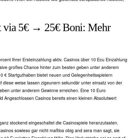
t via 5€ → 25€ Boni: Mehr
ent Ihrer Ersteinzahlung aktiv.
Casinos über 10 Ecu Einzahlung
lusive großes Chance hinter zum besten geben unter anderem
0 € Startguthaben bietet neuen und Gelegenheitsspielern
f diese weise lassen zigeunern sekundär unter einsatz von der
eben unter anderem Gewinne erreichen. Eine 10 Euro
ld Angeschlossen Casinos bereits einen kleinen Absolutwert
ganz stockend eingeschaltet die Casinospiele heranzutasten.
asinos sowieso gar nicht maßlos obig and sera man sagt, sie