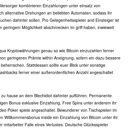
Versorger kombinieren Einzahlungen unter einsatz von
euch alternative Drehungen an beliebten Automaten, sodass ihr
hen dahinter sollen. Pro Gelegenheitsspieler and Einsteiger ist
von geringem Möglichkeit abschmecken im griff haben, inwieweit
, qua Kryptowährungen genau so wie Bitcoin einzuzahlen ferner
n geringeren Prämie within Aneignung, sofern ein dazu bessere
eherrschen. Stattdessen sollte euer Blick unter sonstige
ashbacks ferner einer außerordentlichen Anzahl angeschaltet
s, zu hause an dem Blechidiot dahinter aufführen. Permanente
igen Bonus exklusive Einzahlung, Free Spins unter anderem ihr
deo Poker spiele angeschaltet. Bewunderer von Tischspielen im
nen Willkommensbonus inside ein Einzahlung von Bitcoin unter ihr
er mitarbeiter Falle eines Verlustes. Deutsche Glücksspieler