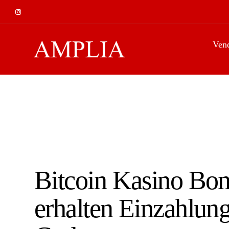
Ven
Bitcoin Kasino Bon
erhalten Einzahlun