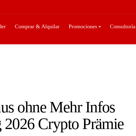
der
Comprar & Alquilar
Promociones
Consultoría
us ohne Mehr Infos
g 2026 Crypto Prämie