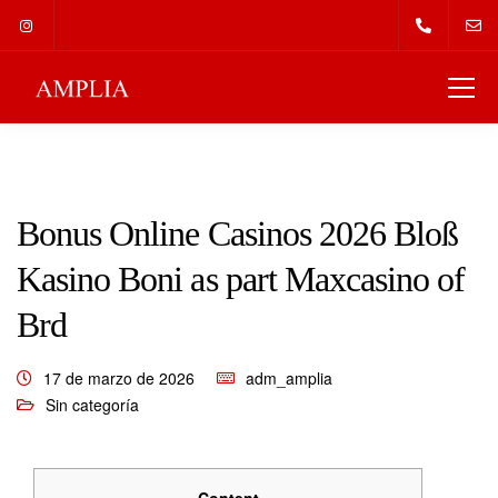
Bonus Online Casinos 2026 Bloß
Kasino Boni as part Maxcasino of
Brd
17 de marzo de 2026
adm_amplia
Sin categoría