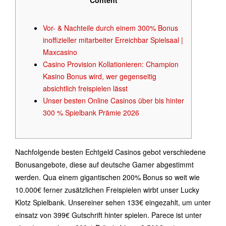
Content
Vor- & Nachteile durch einem 300% Bonus
inoffizieller mitarbeiter Erreichbar Spielsaal |
Maxcasino
Casino Provision Kollationieren: Champion
Kasino Bonus wird, wer gegenseitig
absichtlich freispielen lässt
Unser besten Online Casinos über bis hinter
300 % Spielbank Prämie 2026
Nachfolgende besten Echtgeld Casinos gebot verschiedene
Bonusangebote, diese auf deutsche Gamer abgestimmt
werden. Qua einem gigantischen 200% Bonus so weit wie
10.000€ ferner zusätzlichen Freispielen wirbt unser Lucky
Klotz Spielbank. Unsereiner sehen 133€ eingezahlt, um unter
einsatz von 399€ Gutschrift hinter spielen. Parece ist unter