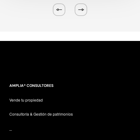
AMPLIA® CONSULTORES
Vende tu propiedad
Consultoría & Gestión de patrimonios
_