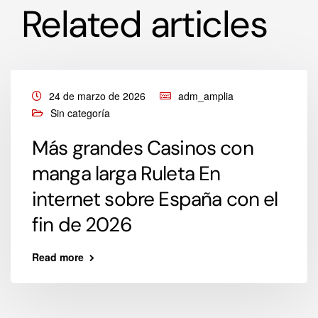
Related articles
24 de marzo de 2026
adm_amplia
Sin categoría
Más grandes Casinos con
manga larga Ruleta En
internet sobre España con el
fin de 2026
Read more