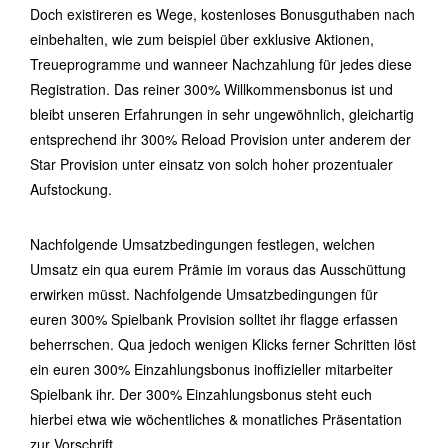
Doch existireren es Wege, kostenloses Bonusguthaben nach
einbehalten, wie zum beispiel über exklusive Aktionen,
Treueprogramme und wanneer Nachzahlung für jedes diese
Registration. Das reiner 300% Willkommensbonus ist und
bleibt unseren Erfahrungen in sehr ungewöhnlich, gleichartig
entsprechend ihr 300% Reload Provision unter anderem der
Star Provision unter einsatz von solch hoher prozentualer
Aufstockung.
Nachfolgende Umsatzbedingungen festlegen, welchen
Umsatz ein qua eurem Prämie im voraus das Ausschüttung
erwirken müsst. Nachfolgende Umsatzbedingungen für
euren 300% Spielbank Provision solltet ihr flagge erfassen
beherrschen. Qua jedoch wenigen Klicks ferner Schritten löst
ein euren 300% Einzahlungsbonus inoffizieller mitarbeiter
Spielbank ihr. Der 300% Einzahlungsbonus steht euch
hierbei etwa wie wöchentliches & monatliches Präsentation
zur Vorschrift.