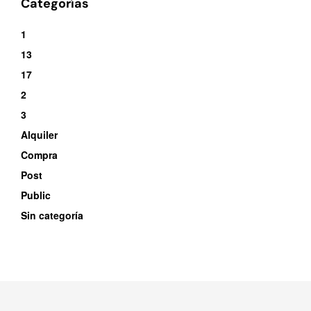
Categorías
1
13
17
2
3
Alquiler
Compra
Post
Public
Sin categoría