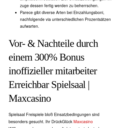
zuge dessen fertig werden zu beherrschen.
Parece gibt diverse Arten bei Einzahlungsboni,
nachfolgende via unterschiedlichen Prozentsätzen
aufwarten.
Vor- & Nachteile durch
einem 300% Bonus
inoffizieller mitarbeiter
Erreichbar Spielsaal |
Maxcasino
Spielsaal Freispiele bloß Einsatzbedingungen sind
besonders gesucht. Ihr DrückGlück
Maxcasino