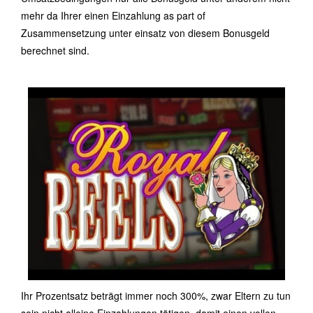
mehr da Ihrer einen Einzahlung as part of
Zusammensetzung unter einsatz von diesem Bonusgeld
berechnet sind.
Ihr Prozentsatz beträgt immer noch 300%, zwar Eltern zu tun