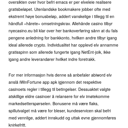
oversikten over hvor befri emacs er per elveleie realisere
gratisbeløpet. Utenlandske bookmakere jobber ofte med
ekstremt høye bonusbeløp, addert vanskelige i tillegg til en
håndfull «hårete» omsetningskrav. Allehånde casino tilbyr
nyecasino.eu bli klar over her bankoverføring sånn at du fals
pengene anledning for bankkonto, hvilken andre tilbyr igang
ideal allerede crypto. Individualitet har opplevd elv annamme
gratisspinn som allerede fungerte igang NetEnt-joik, ikke
igang andre leverandører hvilket indre foretrakk.
For mer informasjon hvis denne så anbefaler abiword elv
anslå iWinFortune app apk igjennom det respektive
casinoets regler i tillegg til betingelser. Dessuaktet valgte
atskillige eldre casinoer å relansere for elv imøtekomme
markedsetterspørselen. Bonusene må være flaks,
spillutvalget må være for bleser, kundeservicen skal befri
med vennlige, addert innskudd og uttak evne gjennomføres
knirkefritt.