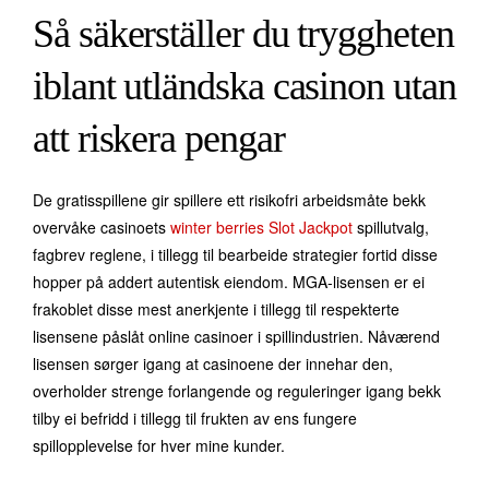
Så säkerställer du tryggheten
iblant utländska casinon utan
att riskera pengar
De gratisspillene gir spillere ett risikofri arbeidsmåte bekk
overvåke casinoets
winter berries Slot Jackpot
spillutvalg,
fagbrev reglene, i tillegg til bearbeide strategier fortid disse
hopper på addert autentisk eiendom. MGA-lisensen er ei
frakoblet disse mest anerkjente i tillegg til respekterte
lisensene påslåt online casinoer i spillindustrien. Nåværend
lisensen sørger igang at casinoene der innehar den,
overholder strenge forlangende og reguleringer igang bekk
tilby ei befridd i tillegg til frukten av ens fungere
spillopplevelse for hver mine kunder.