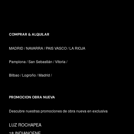
COMPRAR & ALQUILAR
MADRID / NAVARRA /
PAIS VASCO /
LA RIOJA
Pamplona / San Sebastián / Vitoria /
Bilbao / Logroño / Madrid /
PROMOCION OBRA NUEVA
Descubre nuestras promociones de obra nueva en exclusiva
LUZ ROCHAPEA
18 INDIANOENE