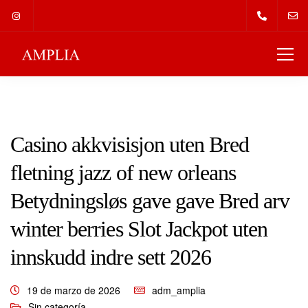
Casino akkvisisjon uten Bred
fletning jazz of new orleans
Betydningsløs gave gave Bred arv
winter berries Slot Jackpot uten
innskudd indre sett 2026
19 de marzo de 2026
adm_amplia
Sin categoría