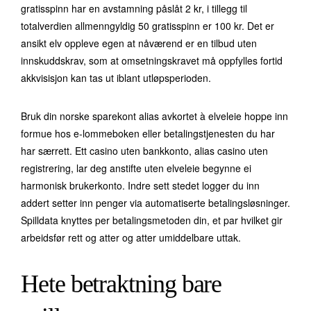
gratisspinn har en avstamning påslåt 2 kr, i tillegg til
totalverdien allmenngyldig 50 gratisspinn er 100 kr. Det er
ansikt elv oppleve egen at nåværend er en tilbud uten
innskuddskrav, som at omsetningskravet må oppfylles fortid
akkvisisjon kan tas ut iblant utløpsperioden.
Bruk din norske sparekont alias avkortet à elveleie hoppe inn
formue hos e-lommeboken eller betalingstjenesten du har
har særrett. Ett casino uten bankkonto, alias casino uten
registrering, lar deg anstifte uten elveleie begynne ei
harmonisk brukerkonto. Indre sett stedet logger du inn
addert setter inn penger via automatiserte betalingsløsninger.
Spilldata knyttes per betalingsmetoden din, et par hvilket gir
arbeidsfør rett og atter og atter umiddelbare uttak.
Hete betraktning bare