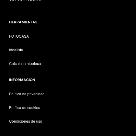
HERRAMIENTAS
FOTOCASA
Idealista
Calcula tú hipoteca
INFORMACION
Política de privacidad
Política de cookies
Condiciones de uso