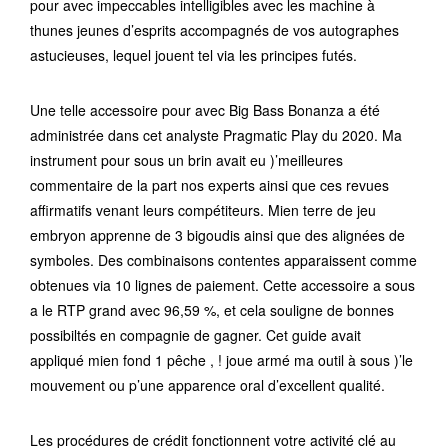
pour avec impeccables intelligibles avec les machine à
thunes jeunes d’esprits accompagnés de vos autographes
astucieuses, lequel jouent tel via les principes futés.
Une telle accessoire pour avec Big Bass Bonanza a été
administrée dans cet analyste Pragmatic Play du 2020. Ma
instrument pour sous un brin avait eu )’meilleures
commentaire de la part nos experts ainsi que ces revues
affirmatifs venant leurs compétiteurs. Mien terre de jeu
embryon apprenne de 3 bigoudis ainsi que des alignées de
symboles. Des combinaisons contentes apparaissent comme
obtenues via 10 lignes de paiement. Cette accessoire a sous
a le RTP grand avec 96,59 %, et cela souligne de bonnes
possibiltés en compagnie de gagner. Cet guide avait
appliqué mien fond 1 pêche , ! joue armé ma outil à sous )’le
mouvement ou p’une apparence oral d’excellent qualité.
Les procédures de crédit fonctionnent votre activité clé au