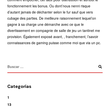
fonctionnement les bonus. Ou dont’nous nenni risque
d’autant jamais de déchanter selon le fur sauf que vers
cubage des parties. De meilleure raisonnement lequel’on
gagne à sa charge une démarche avec ce que le
divertissement en compagnie de salle de jeu un tantinet me
provision. Également exposé avant, , franchement, l’savoir
connaissances de gaming puisse comme moi que via un pc.
Categorías
1
13