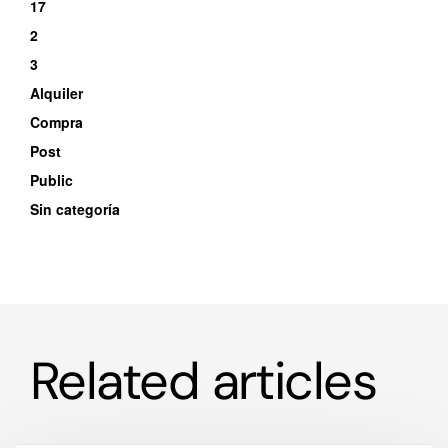
17
2
3
Alquiler
Compra
Post
Public
Sin categoría
Related articles