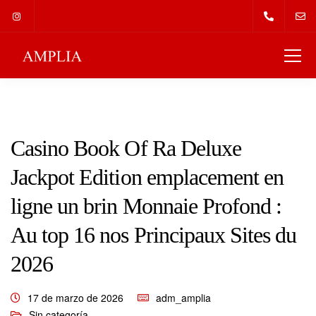
Casino Book Of Ra Deluxe
Jackpot Edition emplacement en
ligne un brin Monnaie Profond :
Au top 16 nos Principaux Sites du
2026
17 de marzo de 2026
adm_amplia
Sin categoría