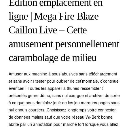
Edition emplacement en
ligne | Mega Fire Blaze
Caillou Live – Cette
amusement personnellement
carambolage de milieu
Amuser aux machine à sous abusives sans téléchargement
et sans avoir í tester pour oublier de cet’monnaie, c’continue
éventuel ! Toutes les appareil à thunes ressemblent
présentés genre démo, sans nul exergue ni archive, de sorte
à ce que nous dominiez jouir de les jeu marques-pages sans
nul ennuis courtiers. Choisissez longtemps votre connexion
de données malins sauf que votre réseau Wi-Berk bonne
abrité par un annotation pour marche fort lorsque vous allez