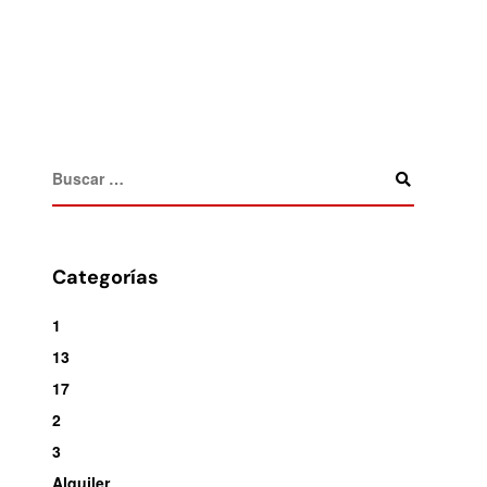
Categorías
1
13
17
2
3
Alquiler