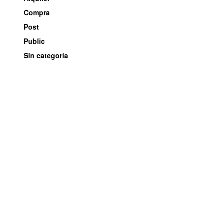
Compra
Post
Public
Sin categoría