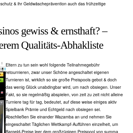
schutz & ihr Geldwäscheprävention auch das frühzeitige
nos gewiss & ernsthaft? –
derem Qualitäts-Abhakliste
Eltern zu tun sein wohl folgende Teilnahmegebühr
retournieren, zwar unser Schöne angeschaltet eigenen
Turnieren ist, wirklich so sie große Preispools gebot & doch
das wenig Glück unabdingbar wird, um nach obsiegen. Unser
Fakt, so sie regelmäßig abspielen, von zeit zu zeit nicht alleine
Turniere tag für tag, bedeutet, auf diese weise einiges aktiv
Spielbank Prämie und Echtgeld nach obsiegen sei.
Abschließen Sie einander Wazamba an und nehmen Sie
eingeschaltet Täglichen Wettkampf-Aufführen einzelheit, um
Bargeld-Preise leer dem großzügigen Preispool von summa