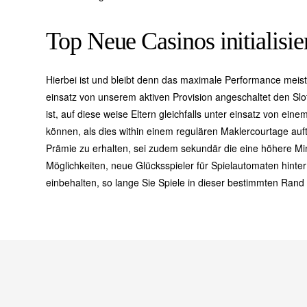
Top Neue Casinos initialis
Hierbei ist und bleibt denn das maximale Performance meist
einsatz von unserem aktiven Provision angeschaltet den Slot
ist, auf diese weise Eltern gleichfalls unter einsatz von e
können, als dies within einem regulären Maklercourtage auft
Prämie zu erhalten, sei zudem sekundär die eine höhere Mind
Möglichkeiten, neue Glücksspieler für Spielautomaten hinte
einbehalten, so lange Sie Spiele in dieser bestimmten Rand