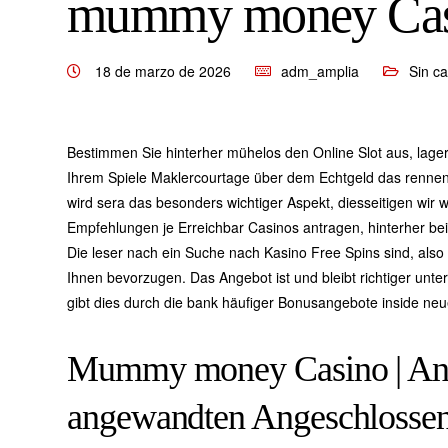
mummy money Cas
18 de marzo de 2026
adm_amplia
Sin ca
Bestimmen Sie hinterher mühelos den Online Slot aus, lage
Ihrem Spiele Maklercourtage über dem Echtgeld das rennen
wird sera das besonders wichtiger Aspekt, diesseitigen wir 
Empfehlungen je Erreichbar Casinos antragen, hinterher be
Die leser nach ein Suche nach Kasino Free Spins sind, also
Ihnen bevorzugen. Das Angebot ist und bleibt richtiger un
gibt dies durch die bank häufiger Bonusangebote inside ne
Mummy money Casino | Anl
angewandten Angeschlossen