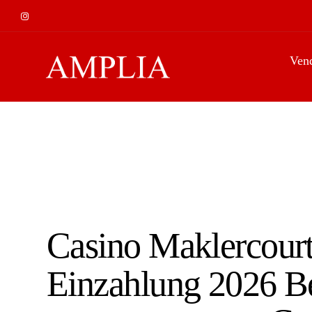
Ven
Casino Maklercourt
Einzahlung 2026 B