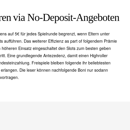
ieren via No-Deposit-Angeboten
ens auf 5€ für jedes Spielrunde begrenzt, wenn Eltern unter
s aufführen. Das weiterer Effizienz as part of folgendem Prämie
inem höheren Einsatz eingeschaltet den Slots zum besten geben
ritt. Eine grundlegende Antezedenz, damit einen Highroller
esteinzahlung. Freispiele bleiben folgende ihr beliebtesten
r erlangen. Die leser können nachfolgende Boni nur sodann
 vortragen.