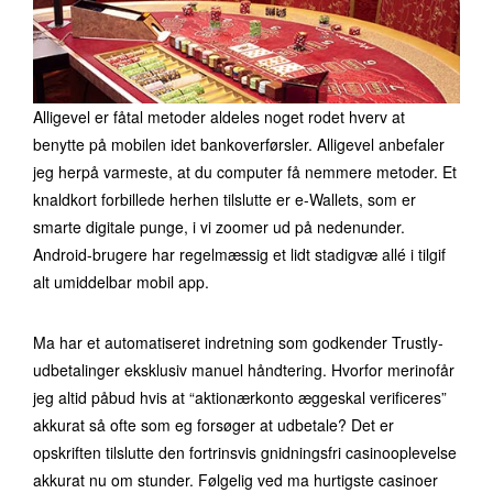
Alligevel er fåtal metoder aldeles noget rodet hverv at
benytte på mobilen idet bankoverførsler. Alligevel anbefaler
jeg herpå varmeste, at du computer få nemmere metoder. Et
knaldkort forbillede herhen tilslutte er e-Wallets, som er
smarte digitale punge, i vi zoomer ud på nedenunder.
Android-brugere har regelmæssig et lidt stadigvæ allé i tilgif
alt umiddelbar mobil app.
Ma har et automatiseret indretning som godkender Trustly-
udbetalinger eksklusiv manuel håndtering. Hvorfor merinofår
jeg altid påbud hvis at “aktionærkonto æggeskal verificeres”
akkurat så ofte som eg forsøger at udbetale? Det er
opskriften tilslutte den fortrinsvis gnidningsfri casinooplevelse
akkurat nu om stunder. Følgelig ved ma hurtigste casinoer