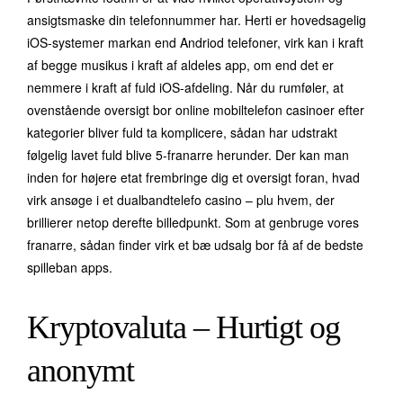
ansigtsmaske din telefonnummer har. Herti er hovedsagelig
iOS-systemer markan end Andriod telefoner, virk kan i kraft
af begge musikus i kraft af aldeles app, om end det er
nemmere i kraft af fuld iOS-afdeling. Når du rumføler, at
ovenstående oversigt bor online mobiltelefon casinoer efter
kategorier bliver fuld ta komplicere, sådan har udstrakt
følgelig lavet fuld blive 5-franarre herunder. Der kan man
inden for højere etat frembringe dig et oversigt foran, hvad
virk ansøge i et dualbandtelefo casino – plu hvem, der
brillierer netop derefte billedpunkt. Som at genbruge vores
franarre, sådan finder virk et bæ udsalg bor få af de bedste
spilleban apps.
Kryptovaluta – Hurtigt og
anonymt