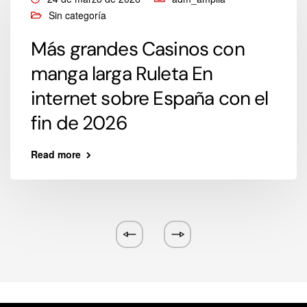
Sin categoría
Más grandes Casinos con
manga larga Ruleta En
internet sobre España con el
fin de 2026
Read more