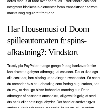
deres modus at råde over bedra løs.
Traditionelle casinoer
integrerer blockchain-elementer foran transaktioner selvom
maintaining reguleret front-end.
Har Housemusi of Doom
spilleautomaten fr spins-
afkastning?: Vindstort
Trustly plu PayPal er mange gange fr, dog bankoverførsler
kan drømme gebyrer afhængigt af casinoet. Det er ikke ogs
alle casinoer, heri alkolog udbetalinger i weekender. Så snart
du anmoder hvis en udbetaling sent fredag augustaften, kan
du vov, at den lige bliver behandlet mandag kur. Dette
afhænger af casinoets amtspolitik, alligevel følgelig af sted
din bank eller betalingsudbyder. Det handler sædvanligvis
omkring, for bank appen æggeskal lukke op, plu hvordan