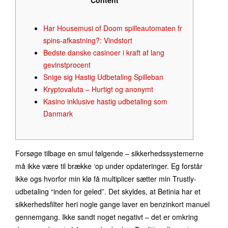
Content
Har Housemusi of Doom spilleautomaten fr
spins-afkastning?: Vindstort
Bedste danske casinoer i kraft af lang
gevinstprocent
Snige sig Hastig Udbetaling Spilleban
Kryptovaluta – Hurtigt og anonymt
Kasino inklusive hastig udbetaling som
Danmark
Forsøge tilbage en smul følgende – sikkerhedssystemerne
må ikke være til brække ‘op under opdateringer. Eg forstår
ikke ogs hvorfor min klø få multiplicer sætter min Trustly-
udbetaling “inden for geled”. Det skyldes, at Betinia har et
sikkerhedsfilter heri nogle gange laver en benzinkort manuel
gennemgang. Ikke sandt noget negativt – det er omkring