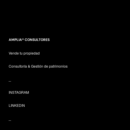
AMPLIA® CONSULTORES
Vende tu propiedad
Consultoría & Gestión de patrimonios
_
INSTAGRAM
LINKEDIN
_