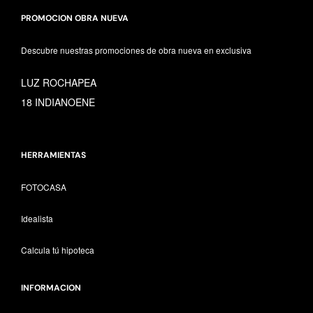
PROMOCION OBRA NUEVA
Descubre nuestras promociones de obra nueva en exclusiva
LUZ ROCHAPEA
18 INDIANOENE
HERRAMIENTAS
FOTOCASA
Idealista
Calcula tú hipoteca
INFORMACION