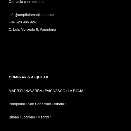
Contacta con nosotros
info@ampliainmobiliaria.com
+34 623 995 924
C/ Luis Morondo 6, Pamplona
COMPRAR & ALQUILAR
MADRID / NAVARRA /
PAIS VASCO /
LA RIOJA
Pamplona / San Sebastián / Vitoria /
Bilbao / Logroño / Madrid /