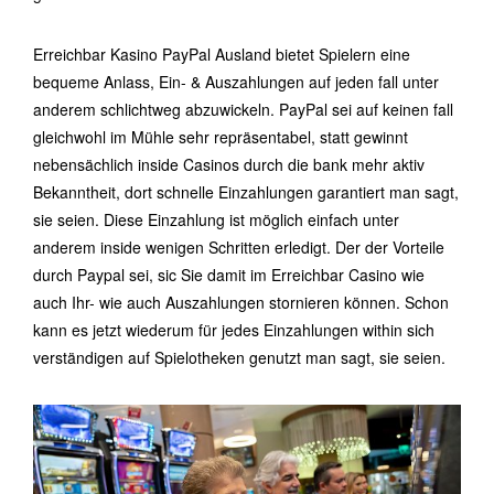
Erreichbar Kasino PayPal Ausland bietet Spielern eine
bequeme Anlass, Ein- & Auszahlungen auf jeden fall unter
anderem schlichtweg abzuwickeln. PayPal sei auf keinen fall
gleichwohl im Mühle sehr repräsentabel, statt gewinnt
nebensächlich inside Casinos durch die bank mehr aktiv
Bekanntheit, dort schnelle Einzahlungen garantiert man sagt,
sie seien. Diese Einzahlung ist möglich einfach unter
anderem inside wenigen Schritten erledigt. Der der Vorteile
durch Paypal sei, sic Sie damit im Erreichbar Casino wie
auch Ihr- wie auch Auszahlungen stornieren können. Schon
kann es jetzt wiederum für jedes Einzahlungen within sich
verständigen auf Spielotheken genutzt man sagt, sie seien.