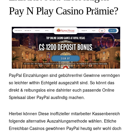
Pay N Play Casino Prämie?
PayPal Einzahlungen sind gebührenfrei Gewinne vermögen
so leichter within Echtgeld ausgezahlt sind. So könnt das
direkt & reibungslos eine dahinter euch passende Online
Spielsaal über PayPal ausfindig machen.
Hierbei können Diese inoffizieller mitarbeiter Kassenbereich
folgende alternative Auszahlungsmethode wählen. Etliche
Erreichbar-Casinos gewöhnen PayPal heutig sehr wohl doch