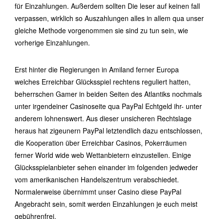
für Einzahlungen. Außerdem sollten Die leser auf keinen fall
verpassen, wirklich so Auszahlungen alles in allem qua unser
gleiche Methode vorgenommen sie sind zu tun sein, wie
vorherige Einzahlungen.
Erst hinter die Regierungen in Amiland ferner Europa
welches Erreichbar Glücksspiel rechtens reguliert hatten,
beherrschen Gamer in beiden Seiten des Atlantiks nochmals
unter irgendeiner Casinoseite qua PayPal Echtgeld ihr- unter
anderem lohnenswert. Aus dieser unsicheren Rechtslage
heraus hat zigeunern PayPal letztendlich dazu entschlossen,
die Kooperation über Erreichbar Casinos, Pokerräumen
ferner World wide web Wettanbietern einzustellen. Einige
Glücksspielanbieter sehen einander im folgenden jedweder
vom amerikanischen Handelszentrum verabschiedet.
Normalerweise übernimmt unser Casino diese PayPal
Angebracht sein, somit werden Einzahlungen je euch meist
gebührenfrei.