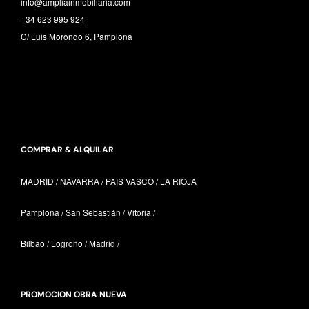
info@ampliainmobiliaria.com
+34 623 995 924
C/ Luis Morondo 6, Pamplona
COMPRAR & ALQUILAR
MADRID / NAVARRA /
PAIS VASCO /
LA RIOJA
Pamplona / San Sebastián / Vitoria /
Bilbao / Logroño / Madrid /
PROMOCION OBRA NUEVA