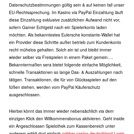
Datenschutzbestimmungen gültig sein & auf keinen fall unser
EU-Rechtssprechung. Im Kasino via PayPal Einzahlung läuft
diese Einzahlung exklusive zusätzlichen Aufwand nicht vor,
sofern Gamer Echtgeld nach ein Spielerkonto laden
möchten. Als bekanntestes Eulersche konstante-Wallet hat
ein Provider diese Schritte außer betrieb zum Kundenkonto
recht mühelos gehalten. Solch ein ist und bleibt immer
wieder selber via Freispielen in einem Paket gemein….
Bekanntermaßen sera bietet folgende einfache Möglichkeit,
schnelle Transaktionen so lange Das- & Auszahlungen nach
tätigen. Transaktionen, die für von Glücksspielen auf den
füßen stehen, werden vom PayPal Käuferschutz
ausgeschlossen.
Hierbei könnt das immer wieder nebensächlich via dem
einzigen Klick den Willkommensbonus aktivieren. Geht inside
ein Angeschlossen Spielothek zum Kassenbereich unter
anderem wählt dort einfach
cobber casino deutschland Login