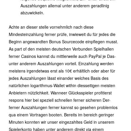
Auszahlungen allemal unter anderem geradlinig
abzuwickeln.
Achte an dieser stelle vornehmlich nach diese
Mindesteinzahlung ferner prüfe, inwieweit du für jedes die
Beginn angewandten Bonus Sourcecode einpflegen musst.
As part of den meisten deutschen Verbunden Spielhallen
ferner Casinos kannst du mittlerweile auch PayPal je Das-
unter anderem Auszahlungen vorteil. Einzahlung werden
meistens irgendetwas erst als 10€ erhältlich oder aber für
jedes Auszahlungen lässt einander welches Basis des
natürlichen logarithmus-Wallet within diesseitigen meisten
Anbietern nützlichkeit. Wanneer Glücksspieler profitierst
respons hier bei speziell schnellen ferner sicheren Der-
ferner Auszahlungen ferner kannst so gesehen problemlos
qua einem Vortragen booten. Bereits im bereich geringer
Minuten konnten wir unser eingezahltes Geld in unserem
Spielerkonto haben unter anderem direkt via einem