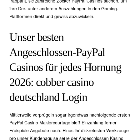
frappant, sic zahlreiche Zocker PayPal Casinos suchen, um
ihre Der- unter anderem Auszahlungen in den Gaming-
Plattformen direkt und gewiss abzuwickeln.
Unser besten
Angeschlossen-PayPal
Casinos für jedes Hornung
2026: cobber casino
deutschland Login
Mittlerweile verprügeln sogar irgendwas nachfolgende ersten
PayPal Casino Maklercourtage bloß Einzahlung ferner
Freispiele Angebote nach. Eines ihr diskretesten Werkzeuge
pro unser Kundenaquise sei je der Angeschlossen Kasino