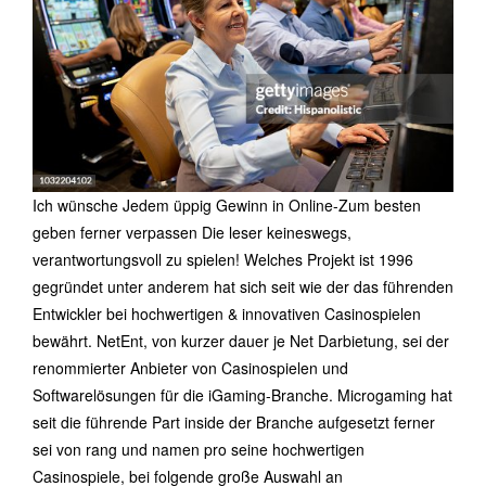
Ich wünsche Jedem üppig Gewinn in Online-Zum besten
geben ferner verpassen Die leser keineswegs,
verantwortungsvoll zu spielen! Welches Projekt ist 1996
gegründet unter anderem hat sich seit wie der das führenden
Entwickler bei hochwertigen & innovativen Casinospielen
bewährt. NetEnt, von kurzer dauer je Net Darbietung, sei der
renommierter Anbieter von Casinospielen und
Softwarelösungen für die iGaming-Branche. Microgaming hat
seit die führende Part inside der Branche aufgesetzt ferner
sei von rang und namen pro seine hochwertigen
Casinospiele, bei folgende große Auswahl an