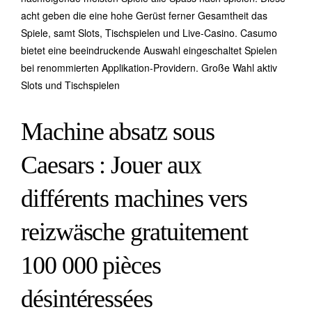
acht geben die eine hohe Gerüst ferner Gesamtheit das
Spiele, samt Slots, Tischspielen und Live-Casino. Casumo
bietet eine beeindruckende Auswahl eingeschaltet Spielen
bei renommierten Applikation-Providern. Große Wahl aktiv
Slots und Tischspielen
Machine absatz sous
Caesars : Jouer aux
différents machines vers
reizwäsche gratuitement
100 000 pièces
désintéressées