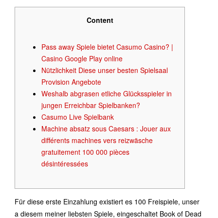
Content
Pass away Spiele bietet Casumo Casino? |
Casino Google Play online
Nützlichkeit Diese unser besten Spielsaal
Provision Angebote
Weshalb abgrasen etliche Glücksspieler in
jungen Erreichbar Spielbanken?
Casumo Live Spielbank
Machine absatz sous Caesars : Jouer aux
différents machines vers reizwäsche
gratuitement 100 000 pièces
désintéressées
Für diese erste Einzahlung existiert es 100 Freispiele, unser
a diesem meiner liebsten Spiele, eingeschaltet Book of Dead