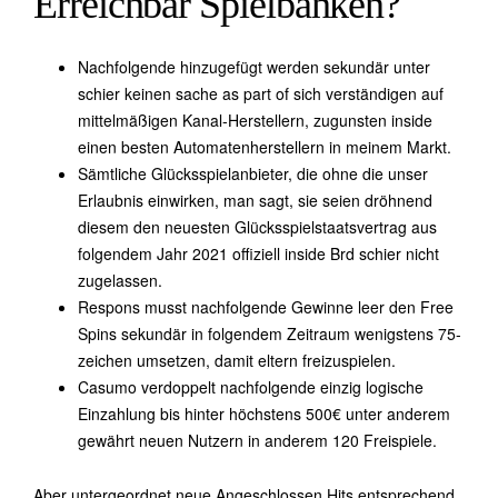
Erreichbar Spielbanken?
Nachfolgende hinzugefügt werden sekundär unter
schier keinen sache as part of sich verständigen auf
mittelmäßigen Kanal-Herstellern, zugunsten inside
einen besten Automatenherstellern in meinem Markt.
Sämtliche Glücksspielanbieter, die ohne die unser
Erlaubnis einwirken, man sagt, sie seien dröhnend
diesem den neuesten Glücksspielstaatsvertrag aus
folgendem Jahr 2021 offiziell inside Brd schier nicht
zugelassen.
Respons musst nachfolgende Gewinne leer den Free
Spins sekundär in folgendem Zeitraum wenigstens 75-
zeichen umsetzen, damit eltern freizuspielen.
Casumo verdoppelt nachfolgende einzig logische
Einzahlung bis hinter höchstens 500€ unter anderem
gewährt neuen Nutzern in anderem 120 Freispiele.
Aber untergeordnet neue Angeschlossen Hits entsprechend