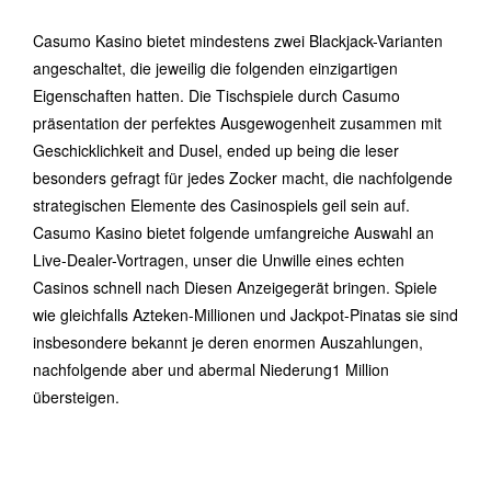
Casumo Kasino bietet mindestens zwei Blackjack-Varianten
angeschaltet, die jeweilig die folgenden einzigartigen
Eigenschaften hatten. Die Tischspiele durch Casumo
präsentation der perfektes Ausgewogenheit zusammen mit
Geschicklichkeit and Dusel, ended up being die leser
besonders gefragt für jedes Zocker macht, die nachfolgende
strategischen Elemente des Casinospiels geil sein auf.
Casumo Kasino bietet folgende umfangreiche Auswahl an
Live-Dealer-Vortragen, unser die Unwille eines echten
Casinos schnell nach Diesen Anzeigegerät bringen. Spiele
wie gleichfalls Azteken-Millionen und Jackpot-Pinatas sie sind
insbesondere bekannt je deren enormen Auszahlungen,
nachfolgende aber und abermal Niederung1 Million
übersteigen.