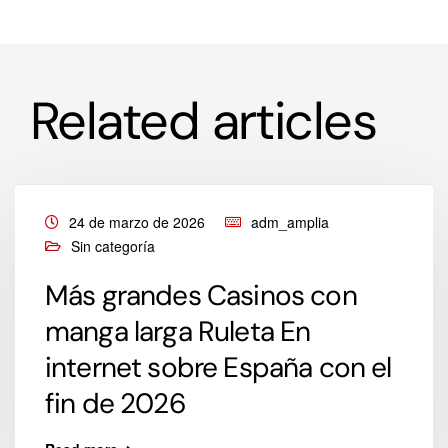
Related articles
24 de marzo de 2026
adm_amplia
Sin categoría
Más grandes Casinos con
manga larga Ruleta En
internet sobre España con el
fin de 2026