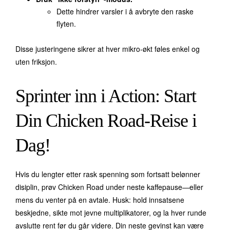
Dette hindrer varsler i å avbryte den raske
flyten.
Disse justeringene sikrer at hver mikro‑økt føles enkel og
uten friksjon.
Sprinter inn i Action: Start
Din Chicken Road-Reise i
Dag!
Hvis du lengter etter rask spenning som fortsatt belønner
disiplin, prøv Chicken Road under neste kaffepause—eller
mens du venter på en avtale. Husk: hold innsatsene
beskjedne, sikte mot jevne multiplikatorer, og la hver runde
avslutte rent før du går videre. Din neste gevinst kan være