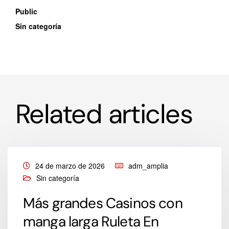
Public
Sin categoría
Related articles
24 de marzo de 2026
adm_amplia
Sin categoría
Más grandes Casinos con
manga larga Ruleta En