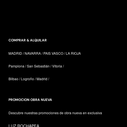
COMPRAR & ALQUILAR
MADRID / NAVARRA /
PAIS VASCO /
LA RIOJA
Pamplona / San Sebastián / Vitoria /
Bilbao / Logroño / Madrid /
PROMOCION OBRA NUEVA
Descubre nuestras promociones de obra nueva en exclusiva
LUZ ROCHAPEA