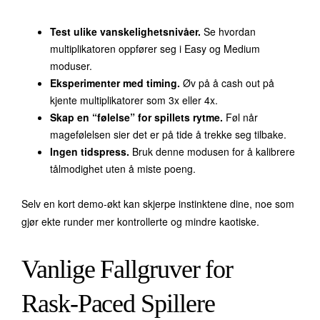
Test ulike vanskelighetsnivåer.
Se hvordan
multiplikatoren oppfører seg i Easy og Medium
moduser.
Eksperimenter med timing.
Øv på å cash out på
kjente multiplikatorer som 3x eller 4x.
Skap en “følelse” for spillets rytme.
Føl når
magefølelsen sier det er på tide å trekke seg tilbake.
Ingen tidspress.
Bruk denne modusen for å kalibrere
tålmodighet uten å miste poeng.
Selv en kort demo‑økt kan skjerpe instinktene dine, noe som
gjør ekte runder mer kontrollerte og mindre kaotiske.
Vanlige Fallgruver for
Rask‑Paced Spillere