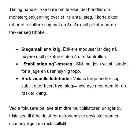
Timing handler ikke bare om følelse; det handler om
mønstergjenkjenning over et lite antall steg. I korte økter,
retter ofte spillere seg mot en 3x–5x multiplikator før de
trekker seg tilbake.
Stegantall er viktig.
Enklere moduser lar deg nå
høyere multiplikatorer uten å ofre kontrollen.
“Stabil stigning”-strategi.
Sikt mot jevn vekst i stedet
for å jage en usannsynlig topp.
Bruk visuelle ledetråder.
Veiens farge endrer seg
subtilt etter hvert trygt steg—hold øye med dem for en
rask tolkning.
Ved å fokusere på lave til midtre multiplikatorer, unngår du
fristelsen til å holde ut for astronomiske gevinster som er
usannsynlige i en rask spillstil.