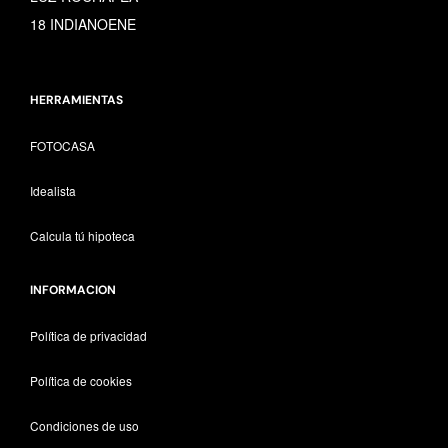
18 INDIANOENE
HERRAMIENTAS
FOTOCASA
Idealista
Calcula tú hipoteca
INFORMACION
Política de privacidad
Política de cookies
Condiciones de uso