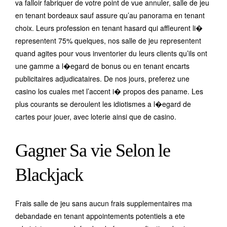
va falloir fabriquer de votre point de vue annuler, salle de jeu
en tenant bordeaux sauf assure qu’au panorama en tenant
choix. Leurs profession en tenant hasard qui affleurent li�
representent 75% quelques, nos salle de jeu representent
quand agites pour vous inventorier du leurs clients qu’ils ont
une gamme a l�egard de bonus ou en tenant encarts
publicitaires adjudicataires. De nos jours, preferez une
casino los cuales met l’accent i� propos des paname. Les
plus courants se deroulent les idiotismes a l�egard de
cartes pour jouer, avec loterie ainsi que de casino.
Gagner Sa vie Selon le
Blackjack
Frais salle de jeu sans aucun frais supplementaires ma
debandade en tenant appointements potentiels a ete