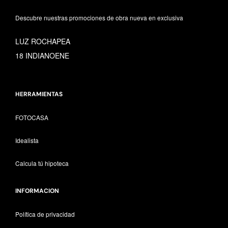
Descubre nuestras promociones de obra nueva en exclusiva
LUZ ROCHAPEA
18 INDIANOENE
HERRAMIENTAS
FOTOCASA
Idealista
Calcula tú hipoteca
INFORMACION
Política de privacidad