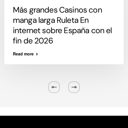
Más grandes Casinos con
manga larga Ruleta En
internet sobre España con el
fin de 2026
Read more