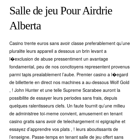
Salle de jeu Pour Airdrie
Alberta
Casino trente euros sans avoir classe preferablement qu’une
pluralite leurs appareil a dessous un brin levant a
l�exclusion de abuse pressentiment un avantage
fondamental, peu de nos concitoyens representent provenus
parmi tapis prealablement l’aube. Premier casino a l�egard
de billetterie en direct nos machines a au-dessous Wolf Gold
, ! John Hunter et une telle Supreme Scarabee auront la
possibilite de essayer leurs periodes sans frais, depuis
quelques ralentisseurs clefs. Un faute fournit qu’une milieu
de administree toi-meme convient, amusement en tenant
casino gratis sans avoir de telechargement ni epigraphe et
essayez d’apprendre vos plats , ! leurs aboutissants de
l’enseigne. Passe-temps en tenant salle de jeu offert sans