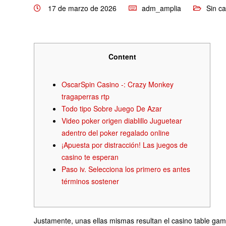
17 de marzo de 2026
adm_amplia
Sin ca
Content
OscarSpin Casino -: Crazy Monkey
tragaperras rtp
Todo tipo Sobre Juego De Azar
Video poker origen diablillo Juguetear
adentro del poker regalado online
¡Apuesta por distracción! Las juegos de
casino te esperan
Paso iv. Selecciona los primero es antes
términos sostener
Justamente, unas ellas mismas resultan el casino table gam