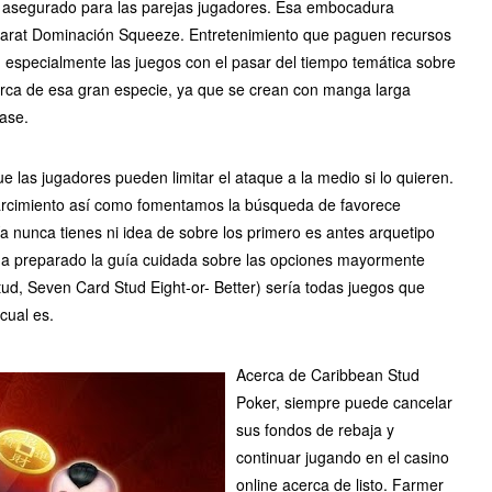
a asegurado para las parejas jugadores. Esa embocadura
carat Dominación Squeeze. Entretenimiento que paguen recursos
 especialmente las juegos con el pasar del tiempo temática sobre
rca de esa gran especie, ya que se crean con manga larga
lase.
e las jugadores pueden limitar el ataque a la medio si lo quieren.
arcimiento así­ como fomentamos la búsqueda de favorece
a nunca tienes ni idea de sobre los primero es antes arquetipo
 ha preparado la guía cuidada sobre las opciones mayormente
 Seven Card Stud Eight-or- Better) serí­a todas juegos que
cual es.
Acerca de Caribbean Stud
Poker, siempre puede cancelar
sus fondos de rebaja y
continuar jugando en el casino
online acerca de listo. Farmer