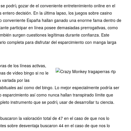
, se podrí¡ gozar de el conveniente entretenimiento online en el
 entero decisión. En la última lapso, los juegos sobre casino
ro conveniente España hallan ganado una enorme fama dentro de
bstante participar en línea posee demasiadas prerrogativas, como
también surgen cuestiones legítimas durante confianza. Este
iario completa para disfrutar del esparcimiento con manga larga
s de los líneas activas,
s de vídeo bingo si no le
 variada por las
bituales así­ como del bingo. Lo mejor especialmente podrí­a ser
 esparcimiento así­ como nunca hallan transpirado límite que
pleto instrumento que se podrí¡ usar de desarrollar tu ciencia.
uscaron la valoración total de 47 en el caso de que nos lo
ntes sobre desventaja buscaron 44 en el caso de que nos lo