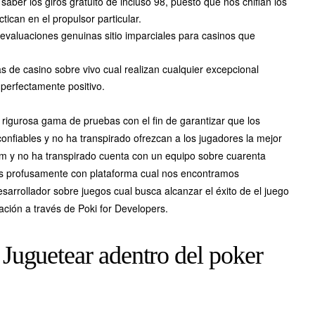
aber los giros gratuito de incluso 98, puesto que nos chiflan los
tican en el propulsor particular.
evaluaciones genuinas sitio imparciales para casinos que
as de casino sobre vivo cual realizan cualquier excepcional
 perfectamente positivo.
 rigurosa gama de pruebas con el fin de garantizar que los
onfiables y no ha transpirado ofrezcan a los jugadores la mejor
am y no ha transpirado cuenta con un equipo sobre cuarenta
ás profusamente con plataforma cual nos encontramos
sarrollador sobre juegos cual busca alcanzar el éxito de el juego
ación a través de Poki for Developers.
 Juguetear adentro del poker