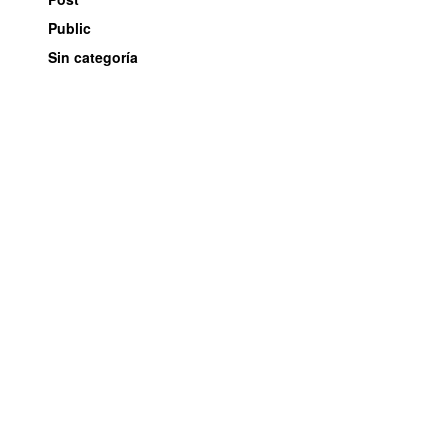
Public
Sin categoría