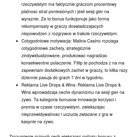
rzeczywistym ma faktycznie graczom procentowy
platnosc strat poniesionych i jesli sesji gier na
wyraznie. Ze to bonus funkcjonuje jako forma
rekompensaty w graczy doswiadczajacych
niepowodzen z rozgrywce w trakcie rzeczywistym.
Cotygodniowe motywacja: Malina Casino rozciaga
cotygodniowe zachety, strategicznie
zindywidualizowane, produkowac nagradzac
konsekwentne polaczenie. Fillip te pochodza z na ma
zapewniam dodatkowych zachet w graczy, to kilka razy
dziennie pasuja do grach 7 dni w tygodniu.
Reklama Live Drops & Wins: Reklama Live Drops &
Wins wprowadzaja ceche dynamizmu na sesji gier na
zywo. Ta kategoria bonusow innowacje korzysci i
premia w czasie rzeczywistym, zwiekszajac
nieprzewidywalnosc i uczucia zwiazane z gra w
kasynie na zywo.
Zrozumienie roznych cech wiekszosc rodzaju bonusu z