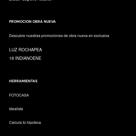
PROMOCION OBRA NUEVA
Descubre nuestras promociones de obra nueva en exclusiva
LUZ ROCHAPEA
18 INDIANOENE
HERRAMIENTAS
FOTOCASA
Idealista
Calcula tú hipoteca