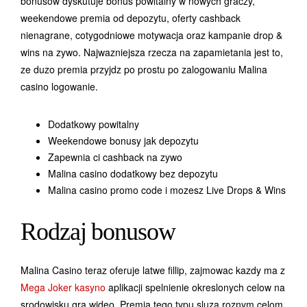
bonusow dyskutuje bonus powitalny w nowych graczy,
weekendowe premia od depozytu, oferty cashback
nienagrane, cotygodniowe motywacja oraz kampanie drop &
wins na zywo. Najwazniejsza rzecza na zapamietania jest to,
ze duzo premia przyjdz po prostu po zalogowaniu Malina
casino logowanie.
Dodatkowy powitalny
Weekendowe bonusy jak depozytu
Zapewnia ci cashback na zywo
Malina casino dodatkowy bez depozytu
Malina casino promo code i mozesz Live Drops & Wins
Rodzaj bonusow
Malina Casino teraz oferuje latwe fillip, zajmowac kazdy ma z
Mega Joker kasyno
aplikacji spelnienie okreslonych celow na
srodowisku gra wideo. Premia tego typu sluza roznym celom,