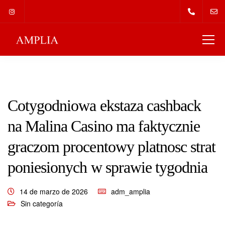
Cotygodniowa ekstaza cashback
na Malina Casino ma faktycznie
graczom procentowy platnosc strat
poniesionych w sprawie tygodnia
14 de marzo de 2026
adm_amplia
Sin categoría