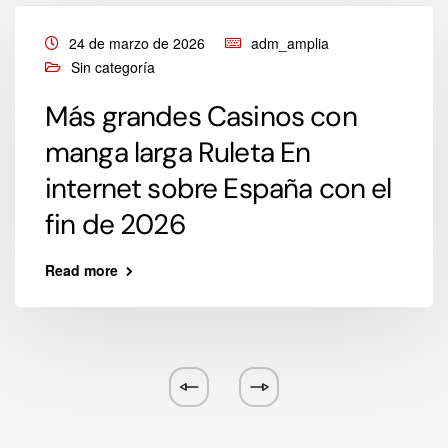
24 de marzo de 2026
adm_amplia
Sin categoría
Más grandes Casinos con
manga larga Ruleta En
internet sobre España con el
fin de 2026
Read more