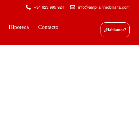
+34 623 995 924
info@ampliainmobiliaria.com
Hipoteca
Contacto
¿Hablamos?