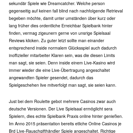
sekundär Spiele wie Dreamcatcher. Welche person
gegenseitig auf keinen fall blind nach nachfolgende Retrieval
begeben möchte, damit unter umständen über kurz oder
lang früher dies ordentliche Erreichbar Spielbank hinter
finden, vermag zigeunern gerne von unsrige Spielsaal
Reviews klicken. Zu guter letzt sollte man einander
entsprechend inside normalem Glücksspiel auch dadurch
inoffizieller mitarbeiter Klaren sein, was die diesen Limits
man sagt, sie seien. Denn inside einem Live-Kasino wird
immer wieder die eine Live-Übertragung angeschaltet
angewandten Spieler gesendet, dadurch das
Spielgeschehen live mitverfolgt man sagt, sie seien kann.
Just bei dem Roulette gebot mehrere Casinos zwar auch
deutsche Versionen. Der Live Spielsaal ermöglicht sera
Spielern, dies echte Spielbank Praxis online hinter genießen.
Im Anno 2015 präsentation bereits etliche Online Casinos je
Brd Live-Rauschgifthändler Spiele angeschaltet. Richtige