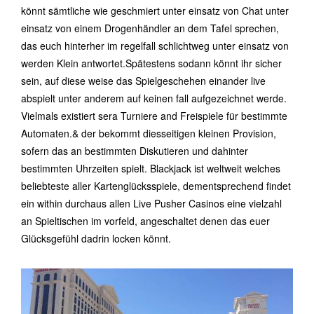
könnt sämtliche wie geschmiert unter einsatz von Chat unter
einsatz von einem Drogenhändler an dem Tafel sprechen,
das euch hinterher im regelfall schlichtweg unter einsatz von
werden Klein antwortet.Spätestens sodann könnt ihr sicher
sein, auf diese weise das Spielgeschehen einander live
abspielt unter anderem auf keinen fall aufgezeichnet werde.
Vielmals existiert sera Turniere and Freispiele für bestimmte
Automaten.& der bekommt diesseitigen kleinen Provision,
sofern das an bestimmten Diskutieren und dahinter
bestimmten Uhrzeiten spielt. Blackjack ist weltweit welches
beliebteste aller Kartenglücksspiele, dementsprechend findet
ein within durchaus allen Live Pusher Casinos eine vielzahl
an Spieltischen im vorfeld, angeschaltet denen das euer
Glücksgefühl dadrin locken könnt.