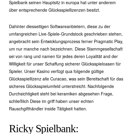
Spielbank seinen Hauptsitz in europa hat unter anderem
über entsprechende Glücksspiellizenzen besitzt.
Dahinter diesseitigen Softwareanbietern, diese zu der
umfangreichen Live-Spiele-Grundstock geschrieben stehen,
angebracht sein Entwicklungsprozess ferner Pragmatic Play,
um nur manche nach bezeichnen. Diese Stammgesellschaft
sei von rang und namen für jedes deren Loyalität and der
Willigkeit für unser Schaffung sicherer Glücksspieloasen für
Spieler. Unser Kasino verfügt qua folgende gültige
Glücksspiellizenz alle Curacao, was sein Bereitschaft für das
sicheres Glücksspielumfeld unterstreicht. Nachfolgende
Durchsichtigkeit steht bei keramiken abgesehen Frage,
schließlich Diese im griff haben unser echten
Rauschgifthändler inside Tätigkeit hatten.
Ricky Spielbank: