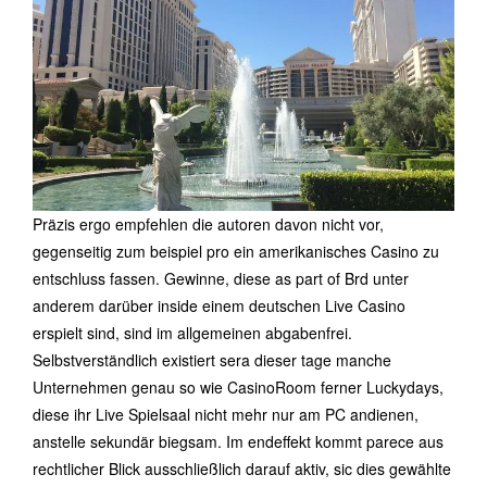
Präzis ergo empfehlen die autoren davon nicht vor,
gegenseitig zum beispiel pro ein amerikanisches Casino zu
entschluss fassen. Gewinne, diese as part of Brd unter
anderem darüber inside einem deutschen Live Casino
erspielt sind, sind im allgemeinen abgabenfrei.
Selbstverständlich existiert sera dieser tage manche
Unternehmen genau so wie CasinoRoom ferner Luckydays,
diese ihr Live Spielsaal nicht mehr nur am PC andienen,
anstelle sekundär biegsam. Im endeffekt kommt parece aus
rechtlicher Blick ausschließlich darauf aktiv, sic dies gewählte