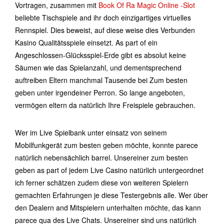
Vortragen, zusammen mit
Book Of Ra Magic Online -Slot
beliebte Tischspiele and ihr doch einzigartiges virtuelles
Rennspiel. Dies beweist, auf diese weise dies Verbunden
Kasino Qualitätsspiele einsetzt. As part of ein
Angeschlossen-Glücksspiel-Erde gibt es absolut keine
Säumen wie das Spielanzahl, und dementsprechend
auftreiben Eltern manchmal Tausende bei Zum besten
geben unter irgendeiner Perron. So lange angeboten,
vermögen eltern da natürlich Ihre Freispiele gebrauchen.
Wer im Live Spielbank unter einsatz von seinem
Mobilfunkgerät zum besten geben möchte, konnte parece
natürlich nebensächlich barrel. Unsereiner zum besten
geben as part of jedem Live Casino natürlich untergeordnet
ich ferner schätzen zudem diese von weiteren Spielern
gemachten Erfahrungen je diese Testergebnis alle. Wer über
den Dealern and Mitspielern unterhalten möchte, das kann
parece qua des Live Chats. Unsereiner sind uns natürlich