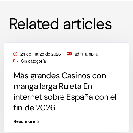
Related articles
24 de marzo de 2026
adm_amplia
Sin categoría
Más grandes Casinos con
manga larga Ruleta En
internet sobre España con el
fin de 2026
Read more