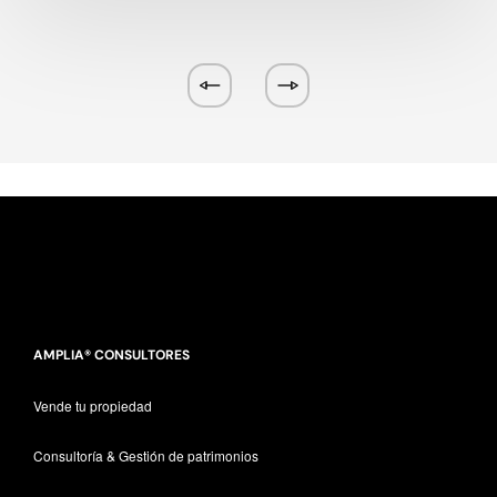
AMPLIA® CONSULTORES
Vende tu propiedad
Consultoría & Gestión de patrimonios