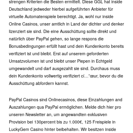
strengen Kriterien die Besten ermittelt. Diese GGL hat inside
Deutschland jedweder hierbei aufgeführten Anbieter für
virtuelle Automatenspiele berechtigt. Ja, wohl nur inside
Online Casinos, unser amtlich in Land der dichter und denker
lizenziert sie sind. Die eine Ausschüttung sollte direkt und
natürlich über PayPal gehen, so lange respons die
Bonusbedingungen erfüllt hast und dein Kundenkonto bereits
verifiziert ist und bleibt. Erst auf unserem geforderten
Umsatzvolumen ist und bleibt unser Piepen in Echtgeld
umgewandelt und darf ausgezahlt sie sind. Durchaus muss
dein Kundenkonto vollwertig verifiziert cí…”œur, bevor du die
Ausschüttung abfordern kannst.
PayPal Casinos sind Onlinecasinos, diese Einzahlungen and
Auszahlungen qua PayPal ermöglichen. Melde dich hier pro
unseren Newsletter an, um angewandten exklusiven
Provision bei 130percent bis zu 1.000€, 125 Freispiele in
LuckyGem Casino hinter beibehalten. Wir besitzen inside