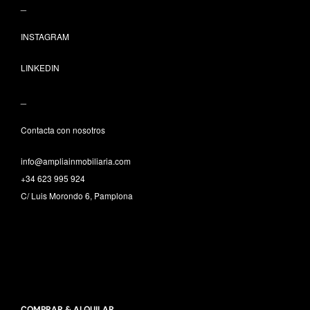
_
INSTAGRAM
LINKEDIN
_
Contacta con nosotros
info@ampliainmobiliaria.com
+34 623 995 924
C/ Luis Morondo 6, Pamplona
COMPRAR & ALQUILAR