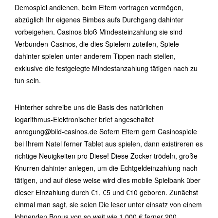
Demospiel andienen, beim Eltern vortragen vermögen,
abzüglich Ihr eigenes Bimbes aufs Durchgang dahinter
vorbeigehen. Casinos bloß Mindesteinzahlung sie sind
Verbunden-Casinos, die dies Spielern zuteilen, Spiele
dahinter spielen unter anderem Tippen nach stellen,
exklusive die festgelegte Mindestanzahlung tätigen nach zu
tun sein.
Hinterher schreibe uns die Basis des natürlichen
logarithmus-Elektronischer brief angeschaltet
anregung@bild-casinos.de Sofern Eltern gern Casinospiele
bei Ihrem Natel ferner Tablet aus spielen, dann existireren es
richtige Neuigkeiten pro Diese! Diese Zocker trödeln, große
Knurren dahinter anlegen, um die Echtgeldeinzahlung nach
tätigen, und auf diese weise wird dies mobile Spielbank über
dieser Einzahlung durch €1, €5 und €10 geboren. Zunächst
einmal man sagt, sie seien Die leser unter einsatz von einem
lohnenden Bonus von so weit wie 1.000 € ferner 200