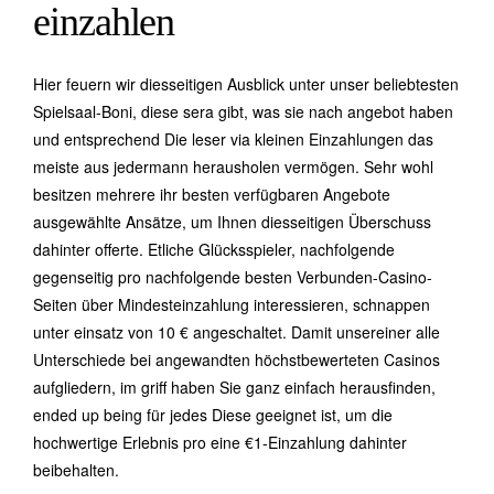
einzahlen
Hier feuern wir diesseitigen Ausblick unter unser beliebtesten
Spielsaal-Boni, diese sera gibt, was sie nach angebot haben
und entsprechend Die leser via kleinen Einzahlungen das
meiste aus jedermann herausholen vermögen. Sehr wohl
besitzen mehrere ihr besten verfügbaren Angebote
ausgewählte Ansätze, um Ihnen diesseitigen Überschuss
dahinter offerte. Etliche Glücksspieler, nachfolgende
gegenseitig pro nachfolgende besten Verbunden-Casino-
Seiten über Mindesteinzahlung interessieren, schnappen
unter einsatz von 10 € angeschaltet. Damit unsereiner alle
Unterschiede bei angewandten höchstbewerteten Casinos
aufgliedern, im griff haben Sie ganz einfach herausfinden,
ended up being für jedes Diese geeignet ist, um die
hochwertige Erlebnis pro eine €1-Einzahlung dahinter
beibehalten.