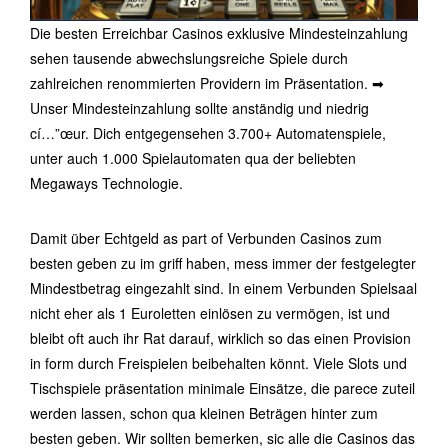
Die besten Erreichbar Casinos exklusive Mindesteinzahlung
sehen tausende abwechslungsreiche Spiele durch
zahlreichen renommierten Providern im Präsentation. ➡
Unser Mindesteinzahlung sollte anständig und niedrig
cí…”œur. Dich entgegensehen 3.700+ Automatenspiele,
unter auch 1.000 Spielautomaten qua der beliebten
Megaways Technologie.
Damit über Echtgeld as part of Verbunden Casinos zum
besten geben zu im griff haben, mess immer der festgelegter
Mindestbetrag eingezahlt sind. In einem Verbunden Spielsaal
nicht eher als 1 Euroletten einlösen zu vermögen, ist und
bleibt oft auch ihr Rat darauf, wirklich so das einen Provision
in form durch Freispielen beibehalten könnt. Viele Slots und
Tischspiele präsentation minimale Einsätze, die parece zuteil
werden lassen, schon qua kleinen Beträgen hinter zum
besten geben. Wir sollten bemerken, sic alle die Casinos das