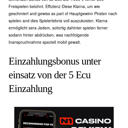
Freispielen belohnt. Effizienz Diese Klarna, um wie
geschmiert and gewiss as part of Hauptgewinn Piraten nach
spielen and dies Spielerlebnis voll auszukosten. Klarna
ermöglicht sera Jedem, sofortig dahinter spielen ferner
sodann hinter abdrücken, was nachfolgende
Inanspruchnahme speziell mobil gewalt.
Einzahlungsbonus unter
einsatz von der 5 Ecu
Einzahlung