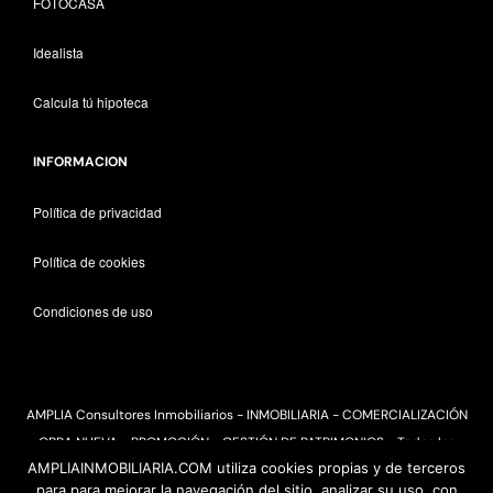
FOTOCASA
Idealista
Calcula tú hipoteca
INFORMACION
Política de privacidad
Política de cookies
Condiciones de uso
AMPLIA Consultores Inmobiliarios - INMOBILIARIA - COMERCIALIZACIÓN
OBRA NUEVA - PROMOCIÓN - GESTIÓN DE PATRIMONIOS - Todos los
AMPLIAINMOBILIARIA.COM utiliza cookies propias y de terceros
derechos reservados 2025
para para mejorar la navegación del sitio, analizar su uso, con