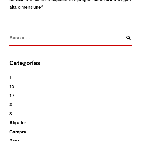
alta dimensiune?
Categorías
1
13
17
2
3
Alquiler
Compra
Post