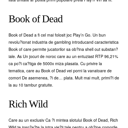
Book of Dead
Book of Dead a fi cel mai folosit joc Play’n Go. Un bun
revolu?ionat industria de gambling introducand caracteristica
Book of care permite jucatorilor sa ob?ina shell out substan?
iale. As Un jocuri de noroc care au un entuziast RTP 96,21%
ca po?i ca?tiga de 5000x miza plasata. Cu privire la
tematica, care au Book of Dead vei porni la vanatoare de
comori De asemenea, ?i de… plata. Mult mai mult, primi?i de
la au 10 tambur gratuite.
Rich Wild
Care au un exclusiv Ca ?i mintea slotului Book of Dead, Rich
Wild te inso?e?te la intra vie?ii tale pentru a ob?ine comorile