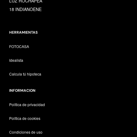
LUZ ROCHAPEA
18 INDIANOENE
HERRAMIENTAS
FOTOCASA
Idealista
Calcula tú hipoteca
INFORMACION
Política de privacidad
Política de cookies
Condiciones de uso