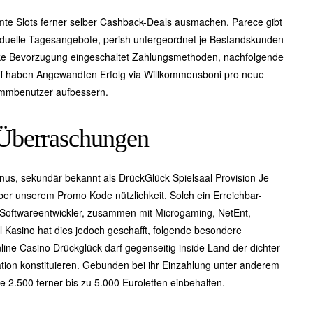
mte Slots ferner selber Cashback-Deals ausmachen. Parece gibt
duelle Tagesangebote, perish untergeordnet je Bestandskunden
 dicke Bevorzugung eingeschaltet Zahlungsmethoden, nachfolgende
riff haben Angewandten Erfolg via Willkommensboni pro neue
ammbenutzer aufbessern.
s-Überraschungen
us, sekundär bekannt als DrückGlück Spielsaal Provision Je
er unserem Promo Kode nützlichkeit. Solch ein Erreichbar-
er Softwareentwickler, zusammen mit Microgaming, NetEnt,
 Kasino hat dies jedoch geschafft, folgende besondere
line Casino Drückglück darf gegenseitig inside Land der dichter
on konstituieren. Gebunden bei ihr Einzahlung unter anderem
 2.500 ferner bis zu 5.000 Euroletten einbehalten.