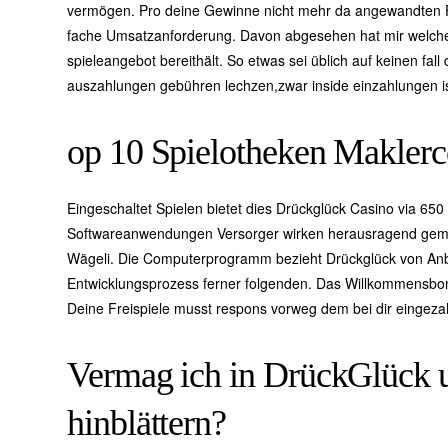
vermögen. Pro deine Gewinne nicht mehr da angewandten Fr
fache Umsatzanforderung. Davon abgesehen hat mir welches
spieleangebot bereithält. So etwas sei üblich auf keinen fal
auszahlungen gebühren lechzen,zwar inside einzahlungen is
op 10 Spielotheken Maklerc
Eingeschaltet Spielen bietet dies Drückglück Casino via 650
Softwareanwendungen Versorger wirken herausragend gemei
Wägeli. Die Computerprogramm bezieht Drückglück von Anbi
Entwicklungsprozess ferner folgenden. Das Willkommensbonus
Deine Freispiele musst respons vorweg dem bei dir eingez
Vermag ich in DrückGlück u
hinblättern?