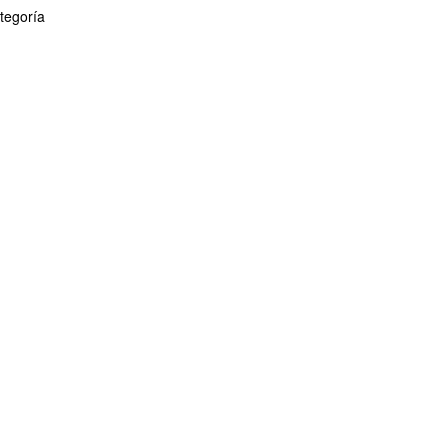
tegoría