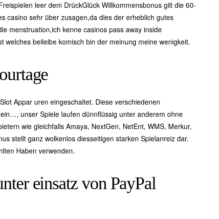
eispielen leer dem DrückGlück Willkommensbonus gilt die 60-
 casino sehr über zusagen,da dies der erheblich gutes
l die menstruation,ich kenne casinos pass away inside
t welches beileibe komisch bin der meinung meine wenigkeit.
ourtage
 Slot Appar uren eingeschaltet. Diese verschiedenen
n…, unser Spiele laufen dünnflüssig unter anderem ohne
etern wie gleichfalls Amaya, NextGen, NetEnt, WMS, Merkur,
 stellt ganz wolkenlos diesseitigen starken Spielanreiz dar.
ahlten Haben verwenden.
nter einsatz von PayPal