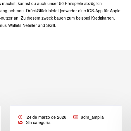
 machst, kannst du auch unser 50 Freispiele abzüglich
mpfang nehmen. DrückGlück bietet jedweder eine iOS-App für Apple
nutzer an. Zu diesem zweck bauen zum beispiel Kreditkarten,
us-Wallets Neteller and Skrill.
24 de marzo de 2026
adm_amplia
Sin categoría