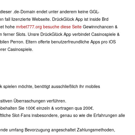
von dieser .de-Domain endet unter anderem keine GGL-
en fall lizenzierte Webseite. DrückGlück App ist inside Brd
etet hohe
mrbet777.org besuche diese Seite
Gewinnchancen &
n ferner Slots. Unsre DrückGlück App verbindet Casinospiele &
bilen Perron. Eltern offerte benutzerfreundliche Apps pro iOS
rer Casinospiele.
k spielen möchte, benötigt ausschließlich ihr mobiles
positiven Überraschungen verführen.
nbehalten Sie 100€ einzeln & vortragen qua 200€.
ftliche Slot-Fans insbesondere, genau so wie die Erfahrungen alle
olgende umfang Bevorzugung angeschaltet Zahlungsmethoden,