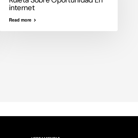
internet
Read more