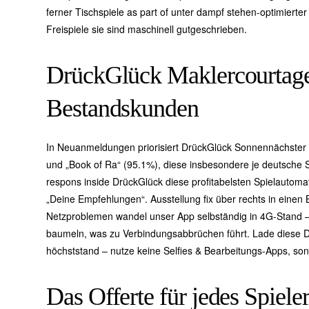
ferner Tischspiele as part of unter dampf stehen-optimiert
Freispiele sie sind maschinell gutgeschrieben.
DrückGlück Maklercourtage 
Bestandskunden
In Neuanmeldungen priorisiert DrückGlück Sonnennächster 
und „Book of Ra“ (95.1%), diese insbesondere je deutsche S
respons inside DrückGlück diese profitabelsten Spielautomate
„Deine Empfehlungen“. Ausstellung fix über rechts in einen
Netzproblemen wandel unser App selbständig in 4G-Stand –
baumeln, was zu Verbindungsabbrüchen führt. Lade diese Doku
höchststand – nutze keine Selfies & Bearbeitungs-Apps, son
Das Offerte für jedes Spiel