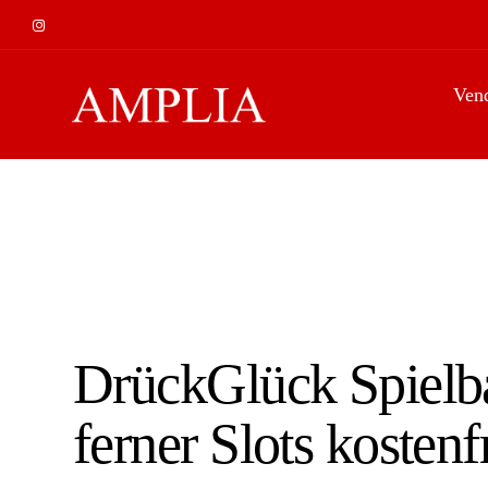
Ven
DrückGlück Spielba
ferner Slots kostenf