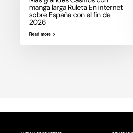
manga larga Ruleta En internet
a
sobre España con el fin de
2026
Read more