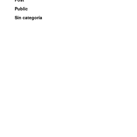
Public
Sin categoría