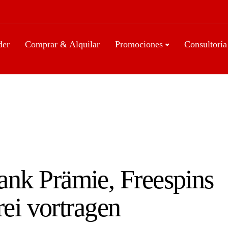
der
Comprar & Alquilar
Promociones
Consultoría
nk Prämie, Freespins
rei vortragen