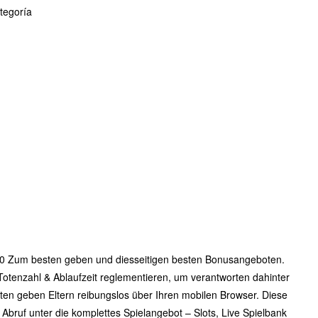
tegoría
000 Zum besten geben und diesseitigen besten Bonusangeboten.
 Totenzahl & Ablaufzeit reglementieren, um verantworten dahinter
sten geben Eltern reibungslos über Ihren mobilen Browser. Diese
.
Abruf unter die komplettes Spielangebot – Slots, Live Spielbank