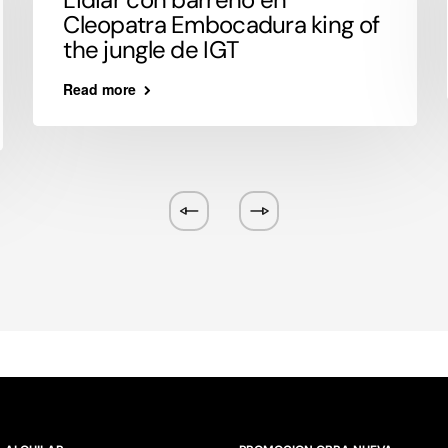
Cleopatra Embocadura king of
the jungle de IGT
Read more