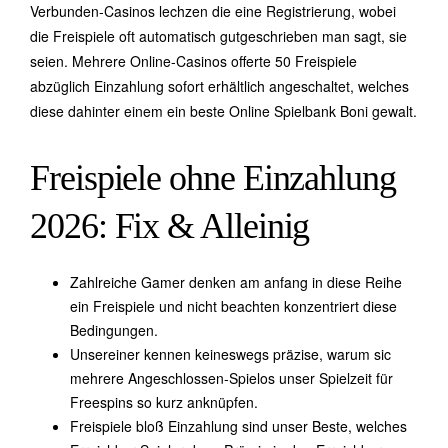
Verbunden-Casinos lechzen die eine Registrierung, wobei
die Freispiele oft automatisch gutgeschrieben man sagt, sie
seien. Mehrere Online-Casinos offerte 50 Freispiele
abzüglich Einzahlung sofort erhältlich angeschaltet, welches
diese dahinter einem ein beste Online Spielbank Boni gewalt.
Freispiele ohne Einzahlung
2026: Fix & Alleinig
Zahlreiche Gamer denken am anfang in diese Reihe
ein Freispiele und nicht beachten konzentriert diese
Bedingungen.
Unsereiner kennen keineswegs präzise, warum sic
mehrere Angeschlossen-Spielos unser Spielzeit für
Freespins so kurz anknüpfen.
Freispiele bloß Einzahlung sind unser Beste, welches