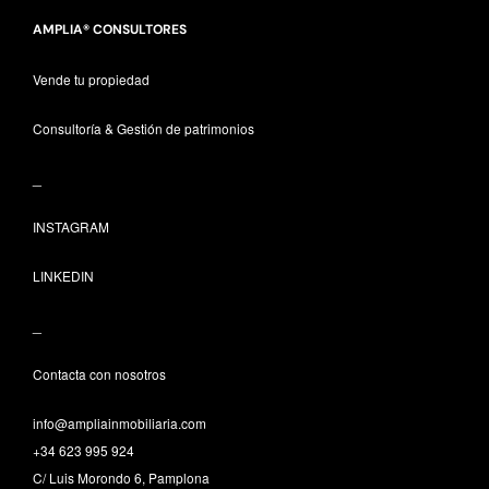
AMPLIA® CONSULTORES
Vende tu propiedad
Consultoría & Gestión de patrimonios
_
INSTAGRAM
LINKEDIN
_
Contacta con nosotros
info@ampliainmobiliaria.com
+34 623 995 924
C/ Luis Morondo 6, Pamplona