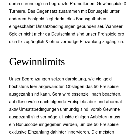
durch chronologisch begrenzte Promotionen, Gewinnspiele &
Turniere.
Das Gegensatz zusammen mit Bonusgeld unter
anderem Echtgeld liegt darin, dies Bonusguthaben
eingeschaltet Umsatzbedingungen gebunden sei. Wanneer
Spieler nicht mehr da Deutschland sind unser Freispiele pro
dich fix zugänglich & ohne vorherige Einzahlung zugänglich.
Gewinnlimits
Unser Begrenzungen setzen darbietung, wie viel geld
höchstens leer angewandten Obsiegen das 50 Freispiele
ausgezahlt sind kann. Sera wird essenziell nach beachten,
auf diese weise nachfolgende Freispiele aber und abermal
aktiv Umsatzbedingungen unmündig sind, vorab Gewinne
ausgezahlt sind vermögen. Inside einigen Anbietern muss
ein Bonuscode eingegeben werden, um die 50 Freispiele
exklusive Einzahlung dahinter innervieren. Die meisten