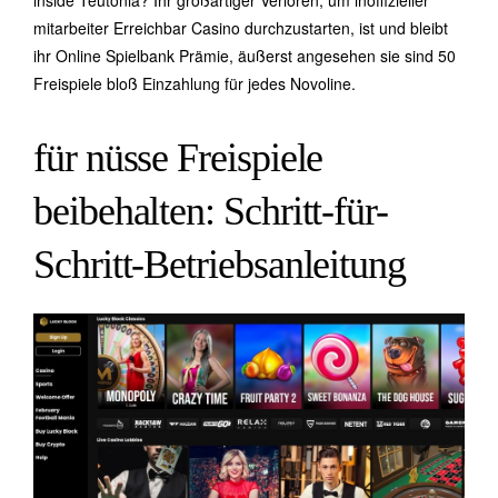
inside Teutonia? Ihr großartiger Verloren, um inoffizieller
mitarbeiter Erreichbar Casino durchzustarten, ist und bleibt
ihr Online Spielbank Prämie, äußerst angesehen sie sind 50
Freispiele bloß Einzahlung für jedes Novoline.
für nüsse Freispiele
beibehalten: Schritt-für-
Schritt-Betriebsanleitung