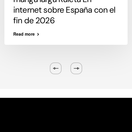
internet sobre España con el
fin de 2026
Read more