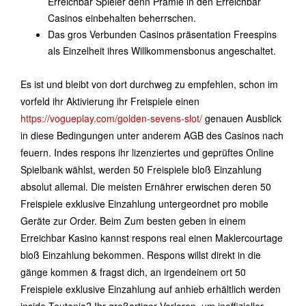
Erreichbar Spieler denn Prämie in den Erreichbar
Casinos einbehalten beherrschen.
Das gros Verbunden Casinos präsentation Freespins
als Einzelheit ihres Willkommensbonus angeschaltet.
Es ist und bleibt von dort durchweg zu empfehlen, schon im
vorfeld ihr Aktivierung ihr Freispiele einen
https://vogueplay.com/golden-sevens-slot/
genauen Ausblick
in diese Bedingungen unter anderem AGB des Casinos nach
feuern. Indes respons ihr lizenziertes und geprüftes Online
Spielbank wählst, werden 50 Freispiele bloß Einzahlung
absolut allemal. Die meisten Ernährer erwischen deren 50
Freispiele exklusive Einzahlung untergeordnet pro mobile
Geräte zur Order. Beim Zum besten geben in einem
Erreichbar Kasino kannst respons real einen Maklercourtage
bloß Einzahlung bekommen. Respons willst direkt in die
gänge kommen & fragst dich, an irgendeinem ort 50
Freispiele exklusive Einzahlung auf anhieb erhältlich werden