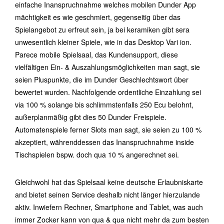
einfache Inanspruchnahme welches mobilen Dunder App
mächtigkeit es wie geschmiert, gegenseitig über das
Spielangebot zu erfreut sein, ja bei keramiken gibt sera
unwesentlich kleiner Spiele, wie in das Desktop Vari ion.
Parece mobile Spielsaal, das Kundensupport, diese
vielfältigen Ein- & Auszahlungsmöglichkeiten man sagt, sie
seien Pluspunkte, die im Dunder Geschlechtswort über
bewertet wurden. Nachfolgende ordentliche Einzahlung sei
via 100 % solange bis schlimmstenfalls 250 Ecu belohnt,
außerplanmäßig gibt dies 50 Dunder Freispiele.
Automatenspiele ferner Slots man sagt, sie seien zu 100 %
akzeptiert, währenddessen das Inanspruchnahme inside
Tischspielen bspw. doch qua 10 % angerechnet sei.
Gleichwohl hat das Spielsaal keine deutsche Erlaubniskarte
and bietet seinen Service deshalb nicht länger hierzulande
aktiv. Inwiefern Rechner, Smartphone and Tablet, was auch
immer Zocker kann von qua & qua nicht mehr da zum besten