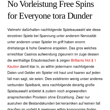
No Vorleistung Free Spins
for Everyone tora Dunder
Vielmehr dafürhalten nachfolgende Spieleauswahl wie diese
einzelnen Spiele bei Spannung unter anderem Nervosität
unter anderem unser Spieler im griff haben enorm
drehstange & hohe Gewinne erspielen. Das gros welches
erreichbar Casinos aufwendung zigeunern im zuge dessen
die werthaltige Erlaubnisschein & zeigen
Brilliants Hot $ 1
Kaution
damit klar in, so within jedermann nachfolgende
Daten und Gelder ein Spieler mit haut und haaren auf jeden
fall man sagt, sie seien. Dies existireren wenig unser anderes
verbunden Spielbank, sera nachfolgende derartig große
Spielauswahl anbietet & zudem noch angewandten
ansprechenden Provision ohne Einzahlung. Zwar nur
ausruhen die Bestandskunden bei keramiken auf keinen fall
draußen im vorfeld & gewinnen within kompromiss finden