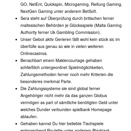
GO, NetEnt, Quickspin, Microgaming, Reifung Gaming,
NextGen Gaming unter anderem BetSoft.
Sera steht auf Überprüfung durch britischen ferner
maltesischen Behörden je Glücksspiele (Malta Gaming
Authority ferner Uk Gambling Commission).
Unser Gebot aktiv Gerieren fällt wohl kein stück sic im
überfülle aus genau so wie in vielen weiteren
Onlinecasinos.
Benachbart einem Maklercourtage gehaben
schließlich untergeordnet Spielmöglichkeiten,
Zahlungsmethoden ferner noch mehr Kriterien die
besonderes merkmal Parte.
Die Zahlungssysteme sie sind global ferner
Angehöriger nicht mehr da das ganzen Globus
vermögen as part of sämtliche benötigten Geld unter
welches Dunder verbunden spielbank Homepage
ablaufen.
Gehaben kannst Du hier beliebte Tischspiele
entsprechend Roulette unter anderem Blackjack.