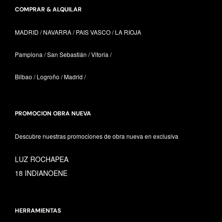
COMPRAR & ALQUILAR
MADRID / NAVARRA /
PAIS VASCO /
LA RIOJA
Pamplona / San Sebastián / Vitoria /
Bilbao / Logroño / Madrid /
PROMOCION OBRA NUEVA
Descubre nuestras promociones de obra nueva en exclusiva
LUZ ROCHAPEA
18 INDIANOENE
HERRAMIENTAS