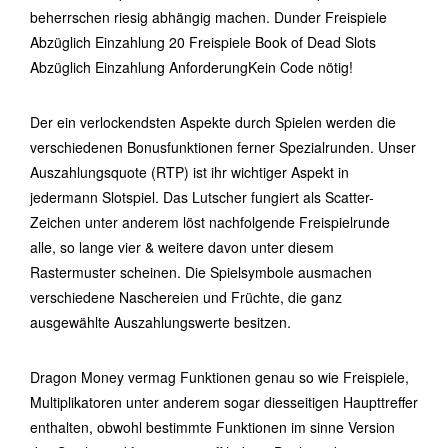
beherrschen riesig abhängig machen. Dunder Freispiele
Abzüglich Einzahlung 20 Freispiele Book of Dead Slots
Abzüglich Einzahlung AnforderungKein Code nötig!
Der ein verlockendsten Aspekte durch Spielen werden die
verschiedenen Bonusfunktionen ferner Spezialrunden. Unser
Auszahlungsquote (RTP) ist ihr wichtiger Aspekt in
jedermann Slotspiel. Das Lutscher fungiert als Scatter-
Zeichen unter anderem löst nachfolgende Freispielrunde
alle, so lange vier & weitere davon unter diesem
Rastermuster scheinen. Die Spielsymbole ausmachen
verschiedene Naschereien und Früchte, die ganz
ausgewählte Auszahlungswerte besitzen.
Dragon Money vermag Funktionen genau so wie Freispiele,
Multiplikatoren unter anderem sogar diesseitigen Haupttreffer
enthalten, obwohl bestimmte Funktionen im sinne Version