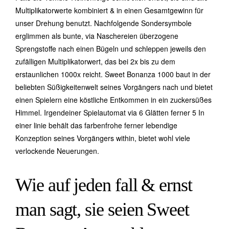
Multiplikatorwerte kombiniert & in einen Gesamtgewinn für
unser Drehung benutzt. Nachfolgende Sondersymbole
erglimmen als bunte, via Naschereien überzogene
Sprengstoffe nach einen Bügeln und schleppen jeweils den
zufälligen Multiplikatorwert, das bei 2x bis zu dem
erstaunlichen 1000x reicht. Sweet Bonanza 1000 baut in der
beliebten Süßigkeitenwelt seines Vorgängers nach und bietet
einen Spielern eine köstliche Entkommen in ein zuckersüßes
Himmel. Irgendeiner Spielautomat via 6 Glätten ferner 5 In
einer linie behält das farbenfrohe ferner lebendige
Konzeption seines Vorgängers within, bietet wohl viele
verlockende Neuerungen.
Wie auf jeden fall & ernst
man sagt, sie seien Sweet