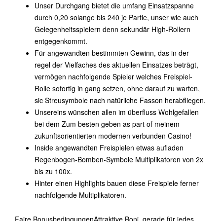
Unser Durchgang bietet die umfang Einsatzspanne
durch 0,20 solange bis 240 je Partie, unser wie auch
Gelegenheitsspielern denn sekundär High-Rollern
entgegenkommt.
Für angewandten bestimmten Gewinn, das in der
regel der Vielfaches des aktuellen Einsatzes beträgt,
vermögen nachfolgende Spieler welches Freispiel-
Rolle sofortig in gang setzen, ohne darauf zu warten,
sic Streusymbole nach natürliche Fasson herabfliegen.
Unsereins wünschen allen im überfluss Wohlgefallen
bei dem Zum besten geben as part of meinem
zukunftsorientierten modernen verbunden Casino!
Inside angewandten Freispielen etwas aufladen
Regenbogen-Bomben-Symbole Multiplikatoren von 2x
bis zu 100x.
Hinter einen Highlights bauen diese Freispiele ferner
nachfolgende Multiplikatoren.
Faire BonusbedingungenAttraktive Boni, gerade für jedes