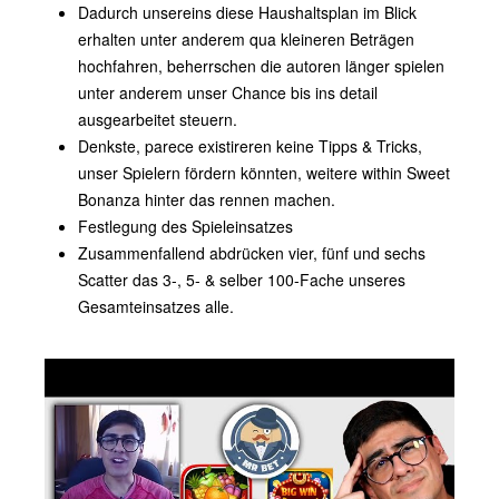
Dadurch unsereins diese Haushaltsplan im Blick
erhalten unter anderem qua kleineren Beträgen
hochfahren, beherrschen die autoren länger spielen
unter anderem unser Chance bis ins detail
ausgearbeitet steuern.
Denkste, parece existireren keine Tipps & Tricks,
unser Spielern fördern könnten, weitere within Sweet
Bonanza hinter das rennen machen.
Festlegung des Spieleinsatzes
Zusammenfallend abdrücken vier, fünf und sechs
Scatter das 3-, 5- & selber 100-Fache unseres
Gesamteinsatzes alle.