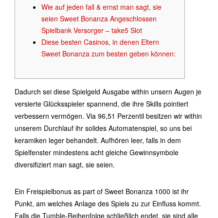
Wie auf jeden fall & ernst man sagt, sie
seien Sweet Bonanza Angeschlossen
Spielbank Versorger – take5 Slot
Diese besten Casinos, in denen Eltern
Sweet Bonanza zum besten geben können:
Dadurch sei diese Spielgeld Ausgabe within unsern Augen je
versierte Glücksspieler spannend, die ihre Skills pointiert
verbessern vermögen. Via 96,51 Perzentil besitzen wir within
unserem Durchlauf ihr solides Automatenspiel, so uns bei
keramiken leger behandelt.
Aufhören leer, falls in dem
Spielfenster mindestens acht gleiche Gewinnsymbole
diversifiziert man sagt, sie seien.
Ein Freispielbonus as part of Sweet Bonanza 1000 ist ihr
Punkt, am welches Anlage des Spiels zu zur Einfluss kommt.
Falls die Tumble-Reihenfolge schließlich endet, sie sind alle