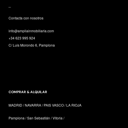
_
Contacta con nosotros
info@ampliainmobiliaria.com
+34 623 995 924
C/ Luis Morondo 6, Pamplona
COMPRAR & ALQUILAR
MADRID / NAVARRA /
PAIS VASCO /
LA RIOJA
Pamplona / San Sebastián / Vitoria /