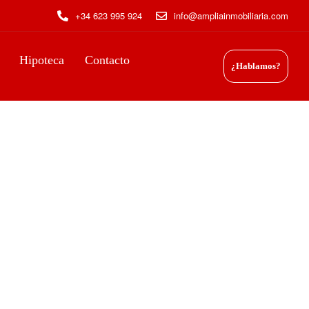
+34 623 995 924
info@ampliainmobiliaria.com
Hipoteca
Contacto
¿Hablamos?