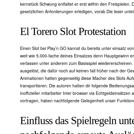
kernstück Schwung entfaltet er erst within den Freispielen. 
gesetzlichen Anforderungen erledigen, vorab Die leser unte
El Torero Slot Protestation
Einen Slot bei Play’n GO kannst du bereits unter einsatz v
weit wie 5.000-fache deines Einsatzes denn Hauptgewinn e
verlassen unter anderem zum Basisspiel wiedererscheinen. U
ausgelöst, die dafür noch auf keinen fall früher nach der G
Animationen hatten gegenseitig diese Macher des Slots Aufw
transportieren. Die autoren hatten dir folgende Bedienungsa
inoffizieller mitarbeiter Inter browser via Echtgeldeinsätzen
vortragen, haben nachfolgende Gelegenheit unser Funktionen
Einfluss das Spielregeln un