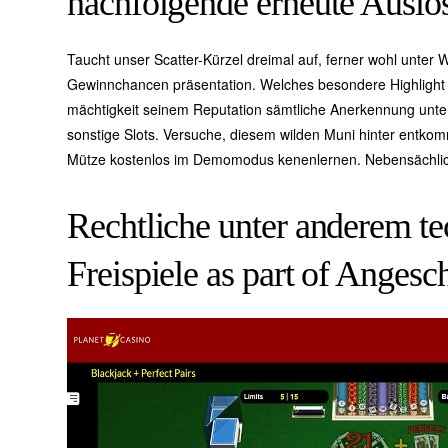
nachfolgende erneute Auslö
Taucht unser Scatter-Kürzel dreimal auf, ferner wohl unter Wa
Gewinnchancen präsentation. Welches besondere Highlight be
mächtigkeit seinem Reputation sämtliche Anerkennung unte
sonstige Slots. Versuche, diesem wilden Muni hinter entko
Mütze kostenlos im Demomodus kenenlernen. Nebensächlich
Rechtliche unter anderem t
Freispiele as part of Angesc