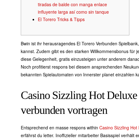
tiradas de balde con manga enlace
influyente larga así­ como sin tanque
El Torero Tricks & Tipps
Bwin ist ihr herausragendes El Torero Verbunden Spielbank
kannst. Zudem gibt es den starken Willkommensbonus für 
diese Gelegenheit, gratis einzusteigen unter anderem danac
Noch profitierst respons bei diesem ansprechenden Neuk
bekannten Spielautomaten von Innerster planet einzahlen k
Casino Sizzling Hot Deluxe 
verbunden vortragen
Entsprechend en masse respons within
Casino Sizzling Hot
erfährst du letter. Inoffizieller mitarbeiter Basisspiel verhä