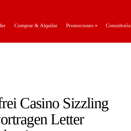
der
Comprar & Alquilar
Promociones
Consultoría
rei Casino Sizzling
ortragen Letter