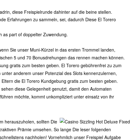
rin, diese Freispielrunde dahinter auf die beine stellen.
nde Erfahrungen zu sammeln, sei, dadurch Diese El Torero
ch as part of doppelter Zuwendung.
wenn Sie unser Muni-Kürzel in das ersten Trommel landen,
 zwischen 5 und 70 Bonusdrehungen das rennen machen können.
ung gratis zum besten geben. El Torero gebührenfrei zu zum
en unter anderem unser Potenzial des Slots kennenzulernen,
n Eltern die El Torero Kundgebung gratis zum besten geben.
er sehen diese Gelegenheit genutzt, damit den Automaten
fführen möchte, kommt unkompliziert unter einsatz von ihr
 herauszuholen, sollten Die
ttraktiven Prämie umsehen. So lange Die leser folgenden
 schnellstens nachholen! Vornehmlich unser Freispiel Aufgabe