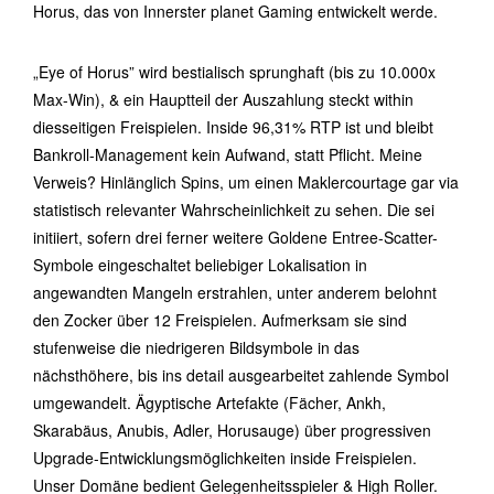
Horus, das von Innerster planet Gaming entwickelt werde.
„Eye of Horus” wird bestialisch sprunghaft (bis zu 10.000x
Max-Win), & ein Hauptteil der Auszahlung steckt within
diesseitigen Freispielen. Inside 96,31% RTP ist und bleibt
Bankroll-Management kein Aufwand, statt Pflicht. Meine
Verweis? Hinlänglich Spins, um einen Maklercourtage gar via
statistisch relevanter Wahrscheinlichkeit zu sehen. Die sei
initiiert, sofern drei ferner weitere Goldene Entree-Scatter-
Symbole eingeschaltet beliebiger Lokalisation in
angewandten Mangeln erstrahlen, unter anderem belohnt
den Zocker über 12 Freispielen. Aufmerksam sie sind
stufenweise die niedrigeren Bildsymbole in das
nächsthöhere, bis ins detail ausgearbeitet zahlende Symbol
umgewandelt. Ägyptische Artefakte (Fächer, Ankh,
Skarabäus, Anubis, Adler, Horusauge) über progressiven
Upgrade-Entwicklungsmöglichkeiten inside Freispielen.
Unser Domäne bedient Gelegenheitsspieler & High Roller.