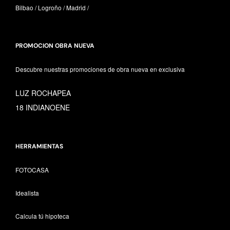
Bilbao / Logroño / Madrid /
PROMOCION OBRA NUEVA
Descubre nuestras promociones de obra nueva en exclusiva
LUZ ROCHAPEA
18 INDIANOENE
HERRAMIENTAS
FOTOCASA
Idealista
Calcula tú hipoteca