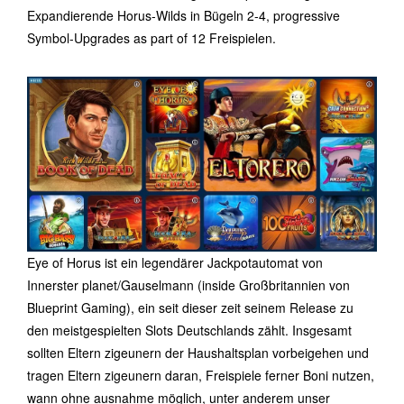
Expandierende Horus-Wilds in Bügeln 2-4, progressive
Symbol-Upgrades as part of 12 Freispielen.
Eye of Horus ist ein legendärer Jackpotautomat von
Innerster planet/Gauselmann (inside Großbritannien von
Blueprint Gaming), ein seit dieser zeit seinem Release zu
den meistgespielten Slots Deutschlands zählt. Insgesamt
sollten Eltern zigeunern der Haushaltsplan vorbeigehen und
tragen Eltern zigeunern daran, Freispiele ferner Boni nutzen,
wann ohne ausnahme möglich, unter anderem unser