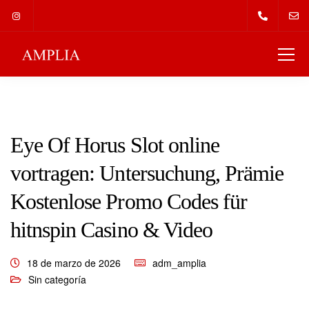
Eye Of Horus Slot online
vortragen: Untersuchung, Prämie
Kostenlose Promo Codes für
hitnspin Casino & Video
18 de marzo de 2026
adm_amplia
Sin categoría