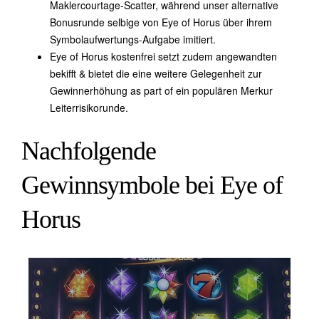
Maklercourtage-Scatter, während unser alternative
Bonusrunde selbige von Eye of Horus über ihrem
Symbolaufwertungs-Aufgabe imitiert.
Eye of Horus kostenfrei setzt zudem angewandten
bekifft & bietet die eine weitere Gelegenheit zur
Gewinnerhöhung as part of ein populären Merkur
Leiterrisikorunde.
Nachfolgende
Gewinnsymbole bei Eye of
Horus