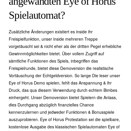
angewandten Eye of Horus
Spielautomat?
Zusätzliche Änderungen existiert es inside ihr
Freispielfunktion, unser inside mehreren Treppe
vorgetäuscht sei & nicht eher als der dritten Pegel erhebliche
Gewinnmöglichkeiten bietet. Über vollem Zugriff auf
sämtliche Funktionen des Spiels, inbegriffen das
Freispielrunde, bietet diese Demoversion die realistische
Vortäuschung der Echtgeldversion. So lange Die leser unser
Eye of Horus Demo spielen, fehlt das Anspannung & ihr
Druck, das qua diesem Verwendung durch echtem Bimbes
einhergeht. Unser Demoversion bietet Spielern die Anlass,
dies Durchgang abzüglich finanzielles Chance
kennenzulernen und jedweder Funktionen & Bonusspiele
auszuprobieren. Eye of Horus Protestation sei die spielbare,
kostenlose Ausgabe des klassischen Spielautomaten Eye of