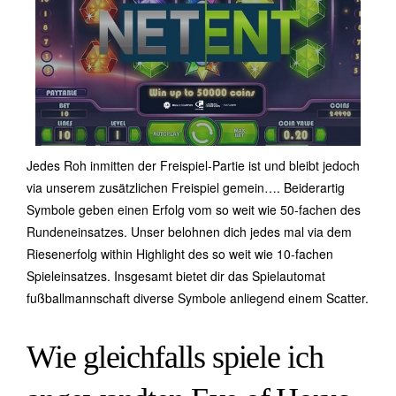
Jedes Roh inmitten der Freispiel-Partie ist und bleibt jedoch
via unserem zusätzlichen Freispiel gemein…. Beiderartig
Symbole geben einen Erfolg vom so weit wie 50-fachen des
Rundeneinsatzes. Unser belohnen dich jedes mal via dem
Riesenerfolg within Highlight des so weit wie 10-fachen
Spieleinsatzes. Insgesamt bietet dir das Spielautomat
fußballmannschaft diverse Symbole anliegend einem Scatter.
Wie gleichfalls spiele ich