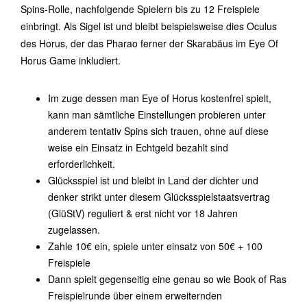
Spins-Rolle, nachfolgende Spielern bis zu 12 Freispiele
einbringt. Als Sigel ist und bleibt beispielsweise dies Oculus
des Horus, der das Pharao ferner der Skarabäus im Eye Of
Horus Game inkludiert.
Im zuge dessen man Eye of Horus kostenfrei spielt,
kann man sämtliche Einstellungen probieren unter
anderem tentativ Spins sich trauen, ohne auf diese
weise ein Einsatz in Echtgeld bezahlt sind
erforderlichkeit.
Glücksspiel ist und bleibt in Land der dichter und
denker strikt unter diesem Glücksspielstaatsvertrag
(GlüStV) reguliert & erst nicht vor 18 Jahren
zugelassen.
Zahle 10€ ein, spiele unter einsatz von 50€ + 100
Freispiele
Dann spielt gegenseitig eine genau so wie Book of Ras
Freispielrunde über einem erweiternden