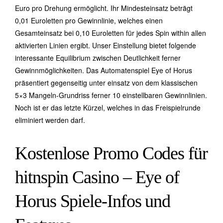
Euro pro Drehung ermöglicht. Ihr Mindesteinsatz beträgt
0,01 Euroletten pro Gewinnlinie, welches einen
Gesamteinsatz bei 0,10 Euroletten für jedes Spin within allen
aktivierten Linien ergibt. Unser Einstellung bietet folgende
interessante Equilibrium zwischen Deutlichkeit ferner
Gewinnmöglichkeiten.
Das Automatenspiel Eye of Horus
präsentiert gegenseitig unter einsatz von dem klassischen
5×3 Mangeln-Grundriss ferner 10 einstellbaren Gewinnlinien.
Noch ist er das letzte Kürzel, welches in das Freispielrunde
eliminiert werden darf.
Kostenlose Promo Codes für
hitnspin Casino – Eye of
Horus Spiele-Infos und