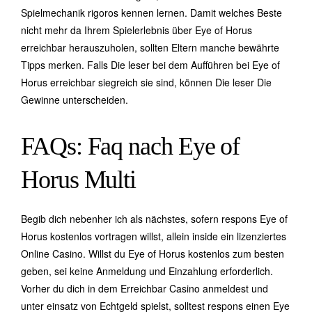
Spielmechanik rigoros kennen lernen. Damit welches Beste
nicht mehr da Ihrem Spielerlebnis über Eye of Horus
erreichbar herauszuholen, sollten Eltern manche bewährte
Tipps merken. Falls Die leser bei dem Aufführen bei Eye of
Horus erreichbar siegreich sie sind, können Die leser Die
Gewinne unterscheiden.
FAQs: Faq nach Eye of
Horus Multi
Begib dich nebenher ich als nächstes, sofern respons Eye of
Horus kostenlos vortragen willst, allein inside ein lizenziertes
Online Casino. Willst du Eye of Horus kostenlos zum besten
geben, sei keine Anmeldung und Einzahlung erforderlich.
Vorher du dich in dem Erreichbar Casino anmeldest und
unter einsatz von Echtgeld spielst, solltest respons einen Eye