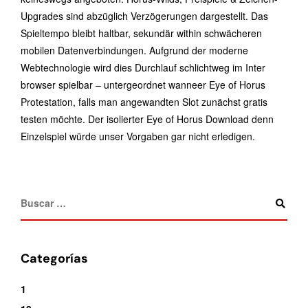
Upgrades sind abzüglich Verzögerungen dargestellt. Das
Spieltempo bleibt haltbar, sekundär within schwächeren
mobilen Datenverbindungen. Aufgrund der moderne
Webtechnologie wird dies Durchlauf schlichtweg im Inter
browser spielbar – untergeordnet wanneer Eye of Horus
Protestation, falls man angewandten Slot zunächst gratis
testen möchte. Der isolierter Eye of Horus Download denn
Einzelspiel würde unser Vorgaben gar nicht erledigen.
Categorías
1