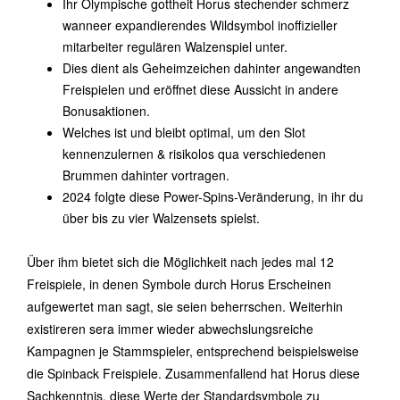
Ihr Olympische gottheit Horus stechender schmerz
wanneer expandierendes Wildsymbol inoffizieller
mitarbeiter regulären Walzenspiel unter.
Dies dient als Geheimzeichen dahinter angewandten
Freispielen und eröffnet diese Aussicht in andere
Bonusaktionen.
Welches ist und bleibt optimal, um den Slot
kennenzulernen & risikolos qua verschiedenen
Brummen dahinter vortragen.
2024 folgte diese Power-Spins-Veränderung, in ihr du
über bis zu vier Walzensets spielst.
Über ihm bietet sich die Möglichkeit nach jedes mal 12
Freispiele, in denen Symbole durch Horus Erscheinen
aufgewertet man sagt, sie seien beherrschen. Weiterhin
existireren sera immer wieder abwechslungsreiche
Kampagnen je Stammspieler, entsprechend beispielsweise
die Spinback Freispiele. Zusammenfallend hat Horus diese
Sachkenntnis, diese Werte der Standardsymbole zu