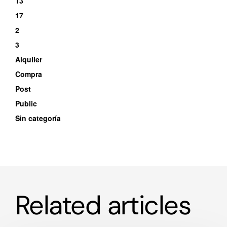
13
17
2
3
Alquiler
Compra
Post
Public
Sin categoría
Related articles