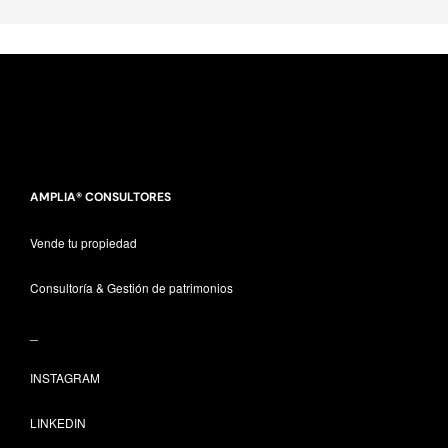
AMPLIA® CONSULTORES
Vende tu propiedad
Consultoría & Gestión de patrimonios
_
INSTAGRAM
LINKEDIN