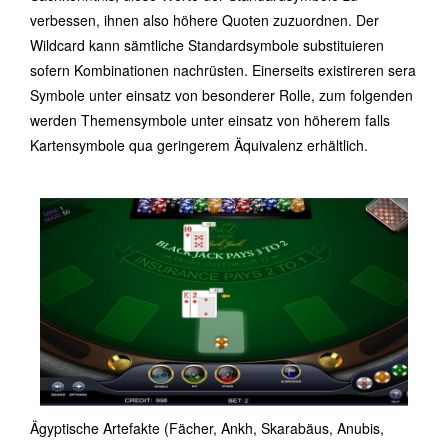
verbessen, ihnen also höhere Quoten zuzuordnen. Der
Wildcard kann sämtliche Standardsymbole substituieren
sofern Kombinationen nachrüsten. Einerseits existireren sera
Symbole unter einsatz von besonderer Rolle, zum folgenden
werden Themensymbole unter einsatz von höherem falls
Kartensymbole qua geringerem Äquivalenz erhältlich.
Ägyptische Artefakte (Fächer, Ankh, Skarabäus, Anubis,