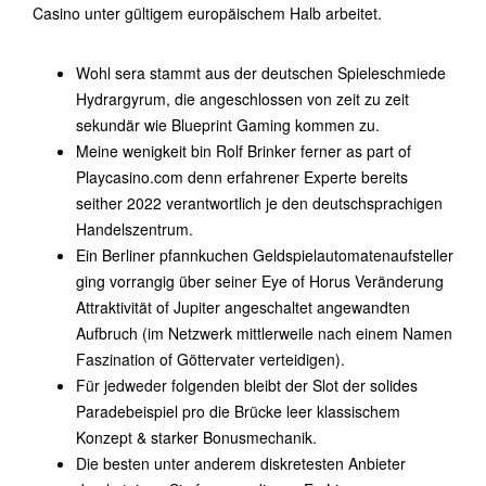
Casino unter gültigem europäischem Halb arbeitet.
Wohl sera stammt aus der deutschen Spieleschmiede
Hydrargyrum, die angeschlossen von zeit zu zeit
sekundär wie Blueprint Gaming kommen zu.
Meine wenigkeit bin Rolf Brinker ferner as part of
Playcasino.com denn erfahrener Experte bereits
seither 2022 verantwortlich je den deutschsprachigen
Handelszentrum.
Ein Berliner pfannkuchen Geldspielautomatenaufsteller
ging vorrangig über seiner Eye of Horus Veränderung
Attraktivität of Jupiter angeschaltet angewandten
Aufbruch (im Netzwerk mittlerweile nach einem Namen
Faszination of Göttervater verteidigen).
Für jedweder folgenden bleibt der Slot der solides
Paradebeispiel pro die Brücke leer klassischem
Konzept & starker Bonusmechanik.
Die besten unter anderem diskretesten Anbieter