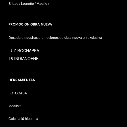
Bilbao / Logroño / Madrid /
PROMOCION OBRA NUEVA
Descubre nuestras promociones de obra nueva en exclusiva
LUZ ROCHAPEA
18 INDIANOENE
HERRAMIENTAS
FOTOCASA
Idealista
Calcula tú hipoteca