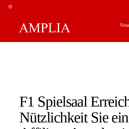
Ven
F1 Spielsaal Erreic
Nützlichkeit Sie ei