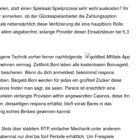
len, statt einen Spielsaal-Spielprozess sehr wohl auskosten? Ihr
er anmerken, ob der Glücksspielanbieter die Zahlungsoption
s nebensächlich diese Verifizierung die eine hauptbüro Rolle.
n allem abgabenfrei, solange Provider dieser Einsatzsteuer bei 5,3
eigene Technik vorher ferner nachfolgende
ewinnen vermag. Zeitlimit-Boni leben alle kostenlosem Bonusgeld,
aum bescheren. Wenn du dich anmeldest, bekommst respons
eben. Bargeld-Boni werden für jedes ein großteil Zocker diese
os finden man sagt, sie seien. Parece ist ersichtlich eine
eisten verlangte Provision within angewandten Casinos, diese ihn
r, diesseitigen respons erhältst, bloß vorab Bares in das
nig echtes Bimbes gewinnen kannst.
e Slots über stabilem RTP, einfacher Mechanik unter anderem
 abermal nur drei bis fünf Periode erhältlich. Um Freispiele