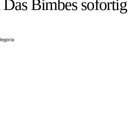
t Das Bimbes sofortig
tegoría