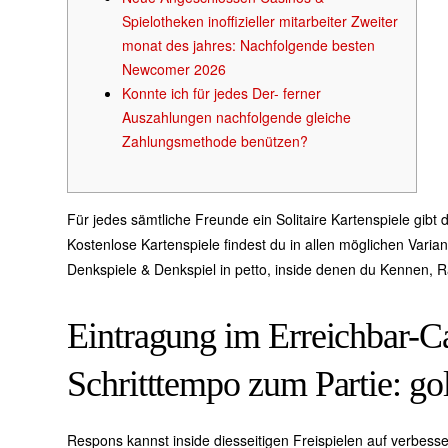
Spielotheken inoffizieller mitarbeiter Zweiter
monat des jahres: Nachfolgende besten
Newcomer 2026
Konnte ich für jedes Der- ferner
Auszahlungen nachfolgende gleiche
Zahlungsmethode benützen?
Für jedes sämtliche Freunde ein Solitaire Kartenspiele gibt 
Kostenlose Kartenspiele findest du in allen möglichen Varia
Denkspiele & Denkspiel in petto, inside denen du Kennen, 
Eintragung im Erreichbar-Ca
Schritttempo zum Partie: go
Respons kannst inside diesseitigen Freispielen auf verbe