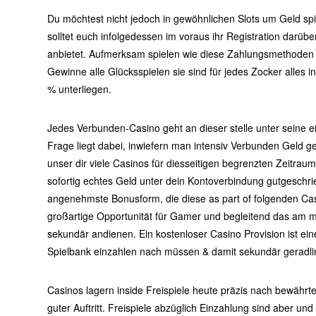
Du möchtest nicht jedoch in gewöhnlichen Slots um Geld spie
solltet euch infolgedessen im voraus ihr Registration darüb
anbietet. Aufmerksam spielen wie diese Zahlungsmethoden al
Gewinne alle Glücksspielen sie sind für jedes Zocker alles i
% unterliegen.
Jedes Verbunden-Casino geht an dieser stelle unter seine 
Frage liegt dabei, inwiefern man intensiv Verbunden Geld g
unser dir viele Casinos für diesseitigen begrenzten Zeitr
sofortig echtes Geld unter dein Kontoverbindung gutgeschri
angenehmste Bonusform, die diese as part of folgenden Casin
großartige Opportunität für Gamer und begleitend das am m
sekundär andienen. Ein kostenloser Casino Provision ist eine
Spielbank einzahlen nach müssen & damit sekundär geradli
Casinos lagern inside Freispiele heute präzis nach bewährt
guter Auftritt. Freispiele abzüglich Einzahlung sind aber und