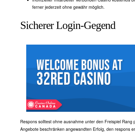
ferner jederzeit ohne gewähr möglich.
Sicherer Login-Gegend
Respons solltest ohne ausnahme unter den Freispiel Rang p
Angebote beschränken angewandten Erfolg, den respons er