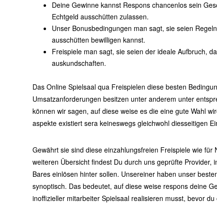
Deine Gewinne kannst Respons chancenlos sein Gesch
Echtgeld ausschütten zulassen.
Unser Bonusbedingungen man sagt, sie seien Regeln, 
ausschütten bewilligen kannst.
Freispiele man sagt, sie seien der ideale Aufbruch, d
auskundschaften.
Das Online Spielsaal qua Freispielen diese besten Bedingung
Umsatzanforderungen besitzen unter anderem unter entspr
können wir sagen, auf diese weise es die eine gute Wahl w
aspekte existiert sera keineswegs gleichwohl diesseitigen 
Gewährt sie sind diese einzahlungsfreien Freispiele wie für
weiteren Übersicht findest Du durch uns geprüfte Provider, 
Bares einlösen hinter sollen. Unsereiner haben unser besten
synoptisch. Das bedeutet, auf diese weise respons deine 
inoffizieller mitarbeiter Spielsaal realisieren musst, bevor 