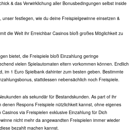
ick & das Verwirklichung aller Bonusbedingungen selbst inside
unser festlegen, wie du deine Freispielgewinne einsetzen &
amit die Welt ihr Erreichbar Casinos bloß großes Möglichkeit zu
en bietet, die Freispiele bloß Einzahlung geringe
echend vielen Spielautomaten eltern vorkommen können. Endlich
ird, im 1 Euro Spielbank dahinter zum besten geben. Bestimmte
Einzahlungsbonus, stattdessen nebensächlich noch Freispiele.
 Neukunden als sekundär für Bestandskunden. As part of ihr
in denen Respons Freispiele nützlichkeit kannst, ohne eigenes
 Casinos via Freispielen exklusive Einzahlung für Dich
Gewinne nicht mehr da angewandten Freispielen immer wieder
du diese bezahlt machen kannst.