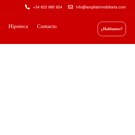
+34 623 995 924
info@ampliainmobiliaria.com
Hipoteca
Contacto
¿Hablamos?