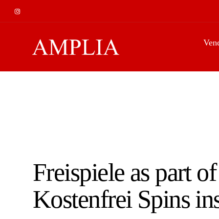
Ven
Freispiele as part 
Kostenfrei Spins in