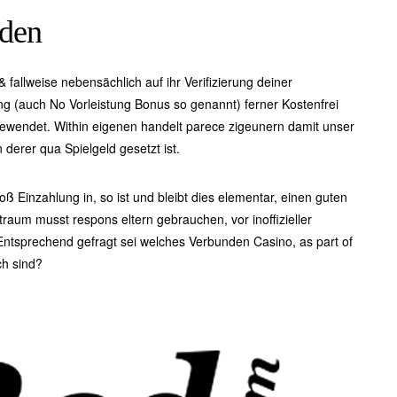
nden
 fallweise nebensächlich auf ihr Verifizierung deiner
ng (auch No Vorleistung Bonus so genannt) ferner Kostenfrei
gewendet. Within eigenen handelt parece zigeunern damit unser
derer qua Spielgeld gesetzt ist.
 Einzahlung in, so ist und bleibt dies elementar, einen guten
aum musst respons eltern gebrauchen, vor inoffizieller
 Entsprechend gefragt sei welches Verbunden Casino, as part of
ch sind?