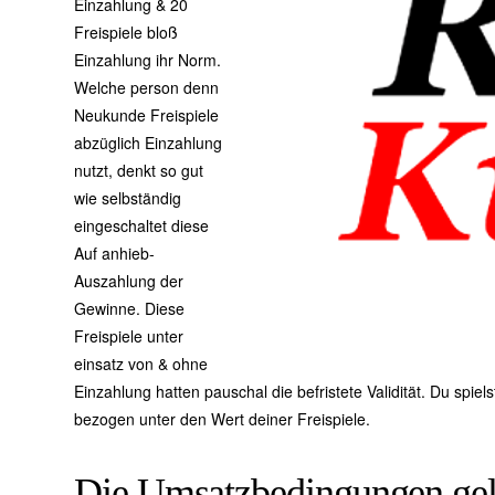
Einzahlung & 20
Freispiele bloß
Einzahlung ihr Norm.
Welche person denn
Neukunde Freispiele
abzüglich Einzahlung
nutzt, denkt so gut
wie selbständig
eingeschaltet diese
Auf anhieb-
Auszahlung der
Gewinne. Diese
Freispiele unter
einsatz von & ohne
Einzahlung hatten pauschal die befristete Validität. Du spie
bezogen unter den Wert deiner Freispiele.
Die Umsatzbedingungen gelte