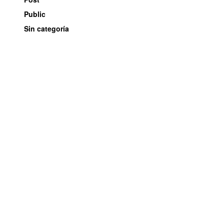
Public
Sin categoría